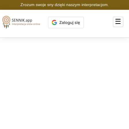
Zrozum swoje sny dzięki naszym interpretacjom.
☰