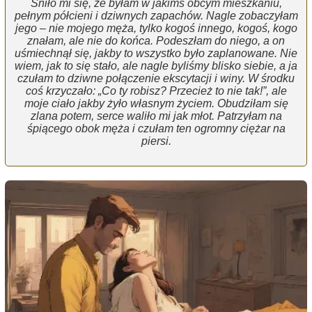
Śniło mi się, że byłam w jakimś obcym mieszkaniu,
pełnym półcieni i dziwnych zapachów. Nagle zobaczyłam
jego – nie mojego męża, tylko kogoś innego, kogoś, kogo
znałam, ale nie do końca. Podeszłam do niego, a on
uśmiechnął się, jakby to wszystko było zaplanowane. Nie
wiem, jak to się stało, ale nagle byliśmy blisko siebie, a ja
czułam to dziwne połączenie ekscytacji i winy. W środku
coś krzyczało: „Co ty robisz? Przecież to nie tak!”, ale
moje ciało jakby żyło własnym życiem. Obudziłam się
zlana potem, serce waliło mi jak młot. Patrzyłam na
śpiącego obok męża i czułam ten ogromny ciężar na
piersi.