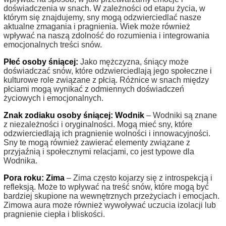
doświadczenia w snach. W zależności od etapu życia, w
którym się znajdujemy, sny mogą odzwierciedlać nasze
aktualne zmagania i pragnienia. Wiek może również
wpływać na naszą zdolność do rozumienia i integrowania
emocjonalnych treści snów.
Płeć osoby śniącej:
Jako mężczyzna, śniący może
doświadczać snów, które odzwierciedlają jego społeczne i
kulturowe role związane z płcią. Różnice w snach między
płciami mogą wynikać z odmiennych doświadczeń
życiowych i emocjonalnych.
Znak zodiaku osoby śniącej: Wodnik
– Wodniki są znane
z niezależności i oryginalności. Mogą mieć sny, które
odzwierciedlają ich pragnienie wolności i innowacyjności.
Sny te mogą również zawierać elementy związane z
przyjaźnią i społecznymi relacjami, co jest typowe dla
Wodnika.
Pora roku: Zima
– Zima często kojarzy się z introspekcją i
refleksją. Może to wpływać na treść snów, które mogą być
bardziej skupione na wewnętrznych przeżyciach i emocjach.
Zimowa aura może również wywoływać uczucia izolacji lub
pragnienie ciepła i bliskości.