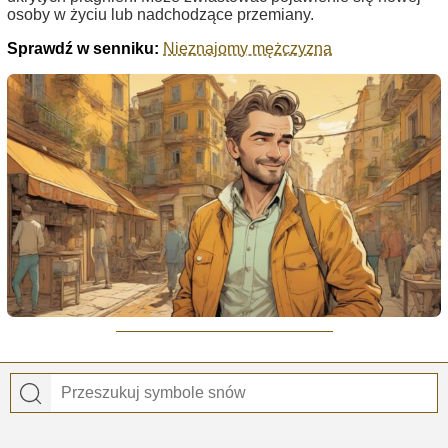
osoby w życiu lub nadchodzące przemiany.
Sprawdź w senniku:
Nieznajomy mężczyzna
Ekscytacja i wina
Ekscytacja w snach symbolizuje pragnienie nowości i