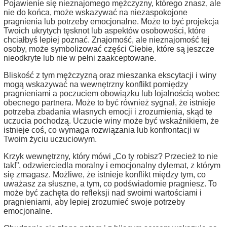
Pojawienie się nieznajomego mężczyzny, którego znasz, ale
nie do końca, może wskazywać na niezaspokojone
pragnienia lub potrzeby emocjonalne. Może to być projekcja
Twoich ukrytych tęsknot lub aspektów osobowości, które
chciałbyś lepiej poznać. Znajomość, ale nieznajomość tej
osoby, może symbolizować części Ciebie, które są jeszcze
nieodkryte lub nie w pełni zaakceptowane.
Bliskość z tym mężczyzną oraz mieszanka ekscytacji i winy
mogą wskazywać na wewnętrzny konflikt pomiędzy
pragnieniami a poczuciem obowiązku lub lojalnością wobec
obecnego partnera. Może to być również sygnał, że istnieje
potrzeba zbadania własnych emocji i zrozumienia, skąd te
uczucia pochodzą. Uczucie winy może być wskaźnikiem, że
istnieje coś, co wymaga rozwiązania lub konfrontacji w
Twoim życiu uczuciowym.
Krzyk wewnętrzny, który mówi „Co ty robisz? Przecież to nie
tak!”, odzwierciedla moralny i emocjonalny dylemat, z którym
się zmagasz. Możliwe, że istnieje konflikt między tym, co
uważasz za słuszne, a tym, co podświadomie pragniesz. To
może być zachęta do refleksji nad swoimi wartościami i
pragnieniami, aby lepiej zrozumieć swoje potrzeby
emocjonalne.