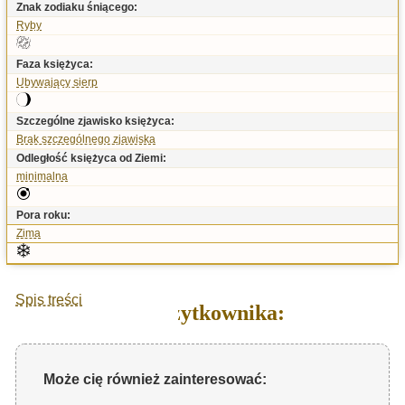
Znak zodiaku śniącego:
Ryby
Faza księżyca:
Ubywający sierp
Szczególne zjawisko księżyca:
Brak szczególnego zjawiska
Odległość księżyca od Ziemi:
minimalna
Pora roku:
Zima
Spis treści
Sen użytkownika:
Może cię również zainteresować: