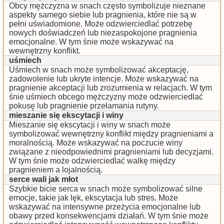
Obcy mężczyzna w snach często symbolizuje nieznane
aspekty samego siebie lub pragnienia, które nie są w
pełni uświadomione. Może odzwierciedlać potrzebę
nowych doświadczeń lub niezaspokojone pragnienia
emocjonalne. W tym śnie może wskazywać na
wewnętrzny konflikt.
uśmiech
Uśmiech w snach może symbolizować akceptację,
zadowolenie lub ukryte intencje. Może wskazywać na
pragnienie akceptacji lub zrozumienia w relacjach. W tym
śnie uśmiech obcego mężczyzny może odzwierciedlać
pokusę lub pragnienie przełamania rutyny.
mieszanie się ekscytacji i winy
Mieszanie się ekscytacji i winy w snach może
symbolizować wewnętrzny konflikt między pragnieniami a
moralnością. Może wskazywać na poczucie winy
związane z nieodpowiednimi pragnieniami lub decyzjami.
W tym śnie może odzwierciedlać walkę między
pragnieniem a lojalnością.
serce wali jak młot
Szybkie bicie serca w snach może symbolizować silne
emocje, takie jak lęk, ekscytacja lub stres. Może
wskazywać na intensywne przeżycia emocjonalne lub
obawy przed konsekwencjami działań. W tym śnie może