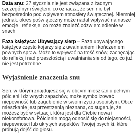
Data snu:
27 stycznia nie jest związana z żadnym
szczególnym świętem, co oznacza, że sen nie był
bezpośrednio pod wpływem atmosfery świątecznej. Niemniej
jednak, okres poświąteczny może nadal wpływać na nasze
emocje i refleksje, co może znaleźć odzwierciedlenie w
snach.
Faza księżyca: Ubywający sierp
– Faza ubywającego
księżyca często kojarzy się z uwalnianiem i kończeniem
pewnych spraw. Może to wpływać na treść snów, zachęcając
do refleksji nad przeszłością i uwalniania się od tego, co już
nie jest potrzebne.
Wyjaśnienie znaczenia snu
Sen, w którym znajdujesz się w obcym mieszkaniu pełnym
półcieni i dziwnych zapachów, może symbolizować
niepewność lub zagubienie w swoim życiu osobistym. Obce
mieszkanie jest przestrzenią nieznaną, co sugeruje, że
możesz być w sytuacji, która jest dla Ciebie nowa i
niekomfortowa. Półcienie mogą odnosić się do niejasności,
niepewności lub ukrytych aspektów Twojej psychiki, które
próbują dojść do głosu.