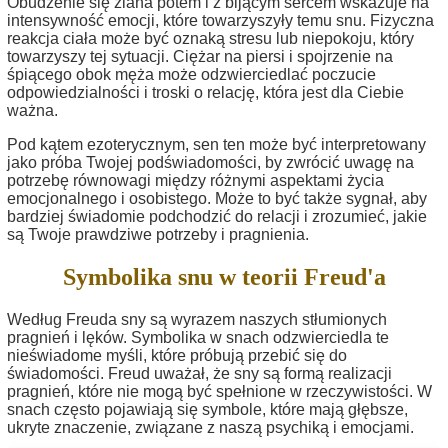
Obudzenie się zlana potem i z bijącym sercem wskazuje na
intensywność emocji, które towarzyszyły temu snu. Fizyczna
reakcja ciała może być oznaką stresu lub niepokoju, który
towarzyszy tej sytuacji. Ciężar na piersi i spojrzenie na
śpiącego obok męża może odzwierciedlać poczucie
odpowiedzialności i troski o relację, która jest dla Ciebie
ważna.
Pod kątem ezoterycznym, sen ten może być interpretowany
jako próba Twojej podświadomości, by zwrócić uwagę na
potrzebę równowagi między różnymi aspektami życia
emocjonalnego i osobistego. Może to być także sygnał, aby
bardziej świadomie podchodzić do relacji i zrozumieć, jakie
są Twoje prawdziwe potrzeby i pragnienia.
Symbolika snu w teorii Freud'a
Według Freuda sny są wyrazem naszych stłumionych
pragnień i lęków. Symbolika w snach odzwierciedla te
nieświadome myśli, które próbują przebić się do
świadomości. Freud uważał, że sny są formą realizacji
pragnień, które nie mogą być spełnione w rzeczywistości. W
snach często pojawiają się symbole, które mają głębsze,
ukryte znaczenie, związane z naszą psychiką i emocjami.