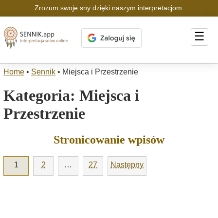
Zrozum swoje sny dzięki naszym interpretacjom.
☰
Home
•
Sennik
•
Miejsca i Przestrzenie
Kategoria:
Miejsca i
Przestrzenie
Stronicowanie wpisów
1
2
…
27
Następny