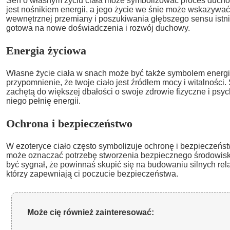
Sen o własnym życiu ciała może symbolizować proces duchow
jest nośnikiem energii, a jego życie we śnie może wskazywać
wewnętrznej przemiany i poszukiwania głębszego sensu istnie
gotowa na nowe doświadczenia i rozwój duchowy.
Energia życiowa
Własne życie ciała w snach może być także symbolem energii
przypomnienie, że twoje ciało jest źródłem mocy i witalności
zachętą do większej dbałości o swoje zdrowie fizyczne i psyc
niego pełnię energii.
Ochrona i bezpieczeństwo
W ezoteryce ciało często symbolizuje ochronę i bezpieczeńst
może oznaczać potrzebę stworzenia bezpiecznego środowiska
być sygnał, że powinnaś skupić się na budowaniu silnych relac
którzy zapewniają ci poczucie bezpieczeństwa.
Może cię również zainteresować: