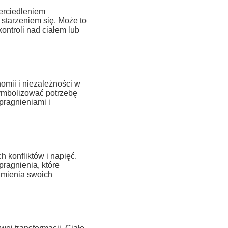
erciedleniem
starzeniem się. Może to
ontroli nad ciałem lub
omii i niezależności w
symbolizować potrzebę
 pragnieniami i
 konfliktów i napięć.
pragnienia, które
umienia swoich