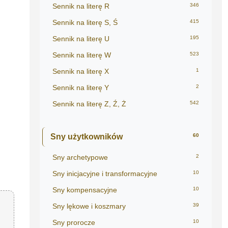
Sennik na literę R
346
Sennik na literę S, Ś
415
Sennik na literę U
195
Sennik na literę W
523
Sennik na literę X
1
Sennik na literę Y
2
Sennik na literę Z, Ź, Ż
542
Sny użytkowników
60
Sny archetypowe
2
Sny inicjacyjne i transformacyjne
10
Sny kompensacyjne
10
Sny lękowe i koszmary
39
Sny prorocze
10