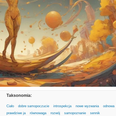
Taksonomia:
Ciało
dobre samopoczucie
introspekcja
nowe wyzwania
odnowa
prawdziwe ja
równowaga
rozwój
samopoznanie
sennik