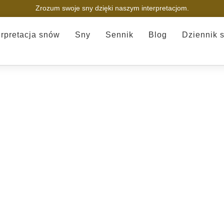
Zrozum swoje sny dzięki naszym interpretacjom.
erpretacja snów
Sny
Sennik
Blog
Dziennik 