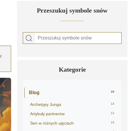
Przeszukuj symbole snów
.
Kategorie
Blog
39
Archetypy Junga
14
Artykuły partnerów
12
Sen w różnych ujęciach
14