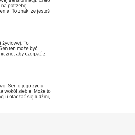
ej transformacji. Ciało
 na potrzebę
nia. To znak, że jesteś
 życiowej. To
. Sen ten może być
hiczne, aby czerpać z
wo. Sen o jego życiu
 wokół siebie. Może to
ji i otaczać się ludźmi,