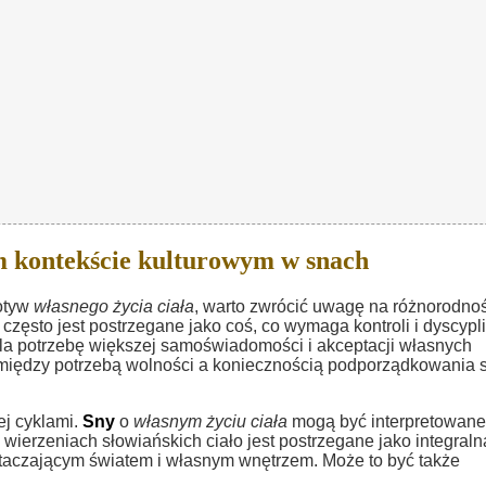
m kontekście kulturowym w snach
motyw
własnego życia ciała
, warto zwrócić uwagę na różnorodno
o często jest postrzegane jako coś, co wymaga kontroli i dyscypli
la potrzebę większej samoświadomości i akceptacji własnych
między potrzebą wolności a koniecznością podporządkowania s
ej cyklami.
Sny
o
własnym życiu ciała
mogą być interpretowane
 wierzeniach słowiańskich ciało jest postrzegane jako integraln
taczającym światem i własnym wnętrzem. Może to być także