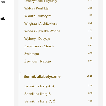
Uroczystości i Rytuały
205
 na
Walka i Konflikty
215
Władza i Autorytet
118
nik
Wnętrza i Architektura
305
Woda i Zjawiska Wodne
151
Wybory i Decyzje
90
Zagrożenia i Strach
437
Zwierzęta
478
Żywność i Napoje
574
Sennik alfabetycznie
8515
Sennik na literę A, Ą
366
Sennik na literę B
650
Sennik na literę C, Ć
438