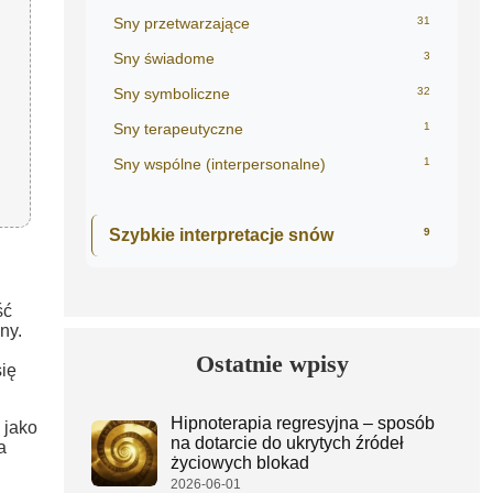
Sny przetwarzające
31
Sny świadome
3
Sny symboliczne
32
Sny terapeutyczne
1
Sny wspólne (interpersonalne)
1
Szybkie interpretacje snów
9
ść
ny.
Ostatnie wpisy
ię
Hipnoterapia regresyjna – sposób
 jako
na dotarcie do ukrytych źródeł
a
życiowych blokad
2026-06-01