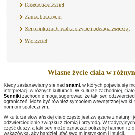
Dawny nauczyciel
Zamach na życie
Sen o intruzach: walka o życie i odwaga zwierząt
Wierzyciel
Własne życie ciała w różny
Kiedy zastanawiamy się nad
snami
, w których pojawia się 
interpretacji w różnych kulturach. W kulturze zachodniej, ciał
Senniki
zachodnie mogą sugerować, że taki
sen
odzwiercied
ograniczeń. Może być również symbolem wewnętrznej walki 
normom społecznym.
W kulturze słowiańskiej ciało często jest związane z naturą i j
odzwierciedlenie związku z ziemią i przyrodą. W tradycyjnych
część duszy, a taki
sen
może oznaczać potrzebę harmonii z o
wskazówka, aby bardziej ufać swoim instynktom i intuicji.