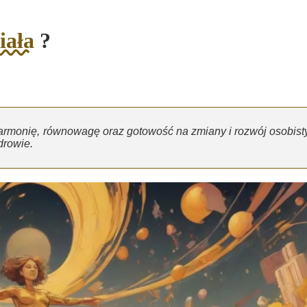
iała
?
armonię, równowagę oraz gotowość na zmiany i rozwój osobisty
drowie.