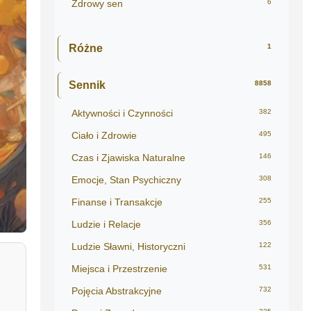
Zdrowy sen
6
Różne
1
Sennik
8858
Aktywności i Czynności
382
Ciało i Zdrowie
495
Czas i Zjawiska Naturalne
146
Emocje, Stan Psychiczny
308
Finanse i Transakcje
255
Ludzie i Relacje
356
Ludzie Sławni, Historyczni
122
Miejsca i Przestrzenie
531
Pojęcia Abstrakcyjne
732