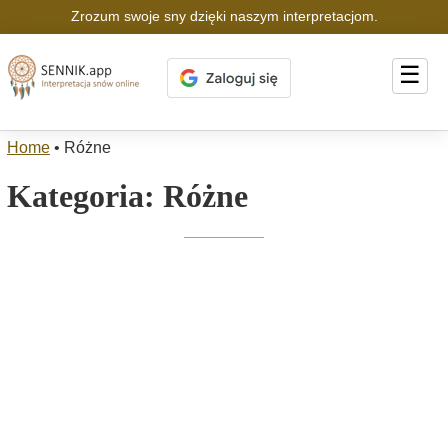
Zrozum swoje sny dzięki naszym interpretacjom.
☰
Home
•
Różne
Kategoria:
Różne