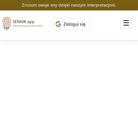
Zrozum swoje sny dzięki naszym interpretacjom.
☰