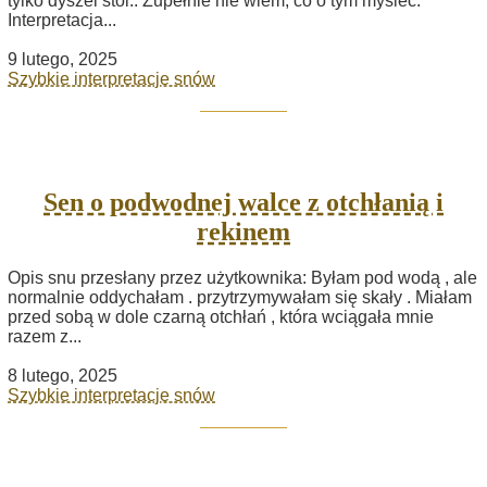
tylko dyszel stoi.. Zupełnie nie wiem, co o tym myśleć.
Interpretacja...
9 lutego, 2025
Szybkie interpretacje snów
Sen o podwodnej walce z otchłanią i
rekinem
Opis snu przesłany przez użytkownika: Byłam pod wodą , ale
normalnie oddychałam . przytrzymywałam się skały . Miałam
przed sobą w dole czarną otchłań , która wciągała mnie
razem z...
8 lutego, 2025
Szybkie interpretacje snów