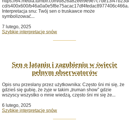
https://64.media.tumblr.com/d826a82eef9e9e7c7de13f47b23
cd/s400x600/b46a0a0e5f8e75acac17df4fedac8977406c466a.g
Interpretacja snu: Twój sen o truskawce może
symbolizować...
7 lutego, 2025
Szybkie interpretacje snów
Sen o lataniu i zagubieniu w świecie
pełnym obserwatorów
Opis snu przesłany przez użytkownika: Często śni mi się, że
gdzieś się gubię, że żyje w takim „truman show” gdzie
wszyscy wszystko o mnie wiedzą, często śni mi się że...
6 lutego, 2025
Szybkie interpretacje snów