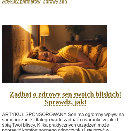
Artykuły partnerów
,
Zdrowy sen
Zadbaj o zdrowy sen swoich bliskich!
Sprawdź, jak!
ARTYKUŁ SPONSOROWANY Sen ma ogromny wpływ na
samopoczucie, dlatego warto zadbać o warunki, w jakich
śpią Twoi bliscy. Kilka praktycznych urządzeń może
poprawić komfort nocnego odpoczynku i stworzyć w