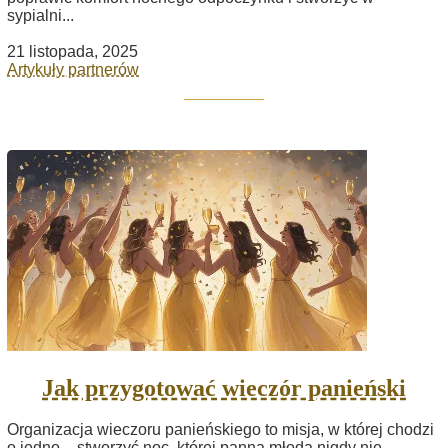
sypialni...
21 listopada, 2025
Artykuły partnerów
Jak przygotować wieczór panieński
Organizacja wieczoru panieńskiego to misja, w której chodzi
o jedno – stworzyć noc, której panna młoda nigdy nie