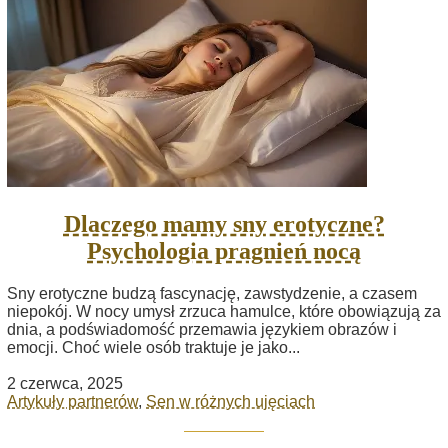
Dlaczego mamy sny erotyczne?
Psychologia pragnień nocą
Sny erotyczne budzą fascynację, zawstydzenie, a czasem
niepokój. W nocy umysł zrzuca hamulce, które obowiązują za
dnia, a podświadomość przemawia językiem obrazów i
emocji. Choć wiele osób traktuje je jako...
2 czerwca, 2025
Artykuły partnerów
,
Sen w różnych ujęciach