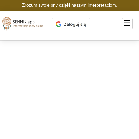
Zrozum swoje sny dzięki naszym interpretacjom.
☰