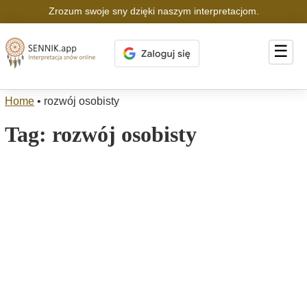
Zrozum swoje sny dzięki naszym interpretacjom.
☰
Home
•
rozwój osobisty
Tag:
rozwój osobisty