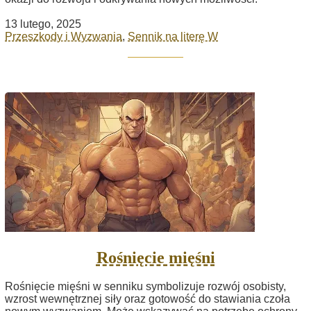
13 lutego, 2025
Przeszkody i Wyzwania
,
Sennik na literę W
Rośnięcie mięśni
Rośnięcie mięśni w senniku symbolizuje rozwój osobisty,
wzrost wewnętrznej siły oraz gotowość do stawiania czoła