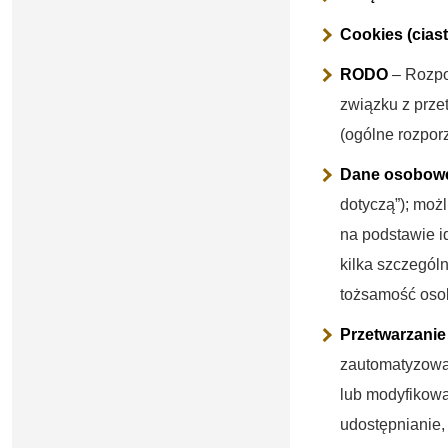
Cookies (cias
RODO
– Rozpo
związku z prz
(ogólne rozpor
Dane osobow
dotyczą”); moż
na podstawie id
kilka szczegól
tożsamość osob
Przetwarzanie
zautomatyzowan
lub modyfikowa
udostępnianie,