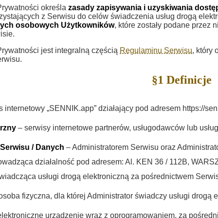
Prywatności określa
zasady zapisywania i uzyskiwania dost
zystających z Serwisu do celów świadczenia usług drogą elektr
anych osobowych Użytkowników
, które zostały podane przez 
sie.
rywatności jest integralną częścią
Regulaminu Serwisu
, który
erwisu.
§1 Definicje
s internetowy „SENNIK.app” działający pod adresem https://sen
rzny
– serwisy internetowe partnerów, usługodawców lub usłu
 Serwisu / Danych
– Administratorem Serwisu oraz Administrato
owadząca działalność pod adresem: Al. KEN 36 / 112B, WARSZ
iadcząca usługi drogą elektroniczną za pośrednictwem Serwi
osoba fizyczna, dla której Administrator świadczy usługi drogą
lektroniczne urządzenie wraz z oprogramowaniem, za pośredn