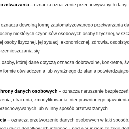
przetwarzania
– oznacza oznaczenie przechowywanych danych 
 oznacza dowolną formę zautomatyzowanego przetwarzania dan
ceny niektórych czynników osobowych osoby fizycznej, w szcz
ej osoby fizycznej, jej sytuacji ekonomicznej, zdrowia, osobist
 przemieszczania się
 osoby, której dane dotyczą oznacza dobrowolne, konkretne, św
w formie oświadczenia lub wyraźnego działania potwierdzające
chrony danych osobowych
– oznacza naruszenie bezpieczeń
zenia, utracenia, zmodyfikowania, nieuprawnionego ujawnieni
 przechowywanych lub w inny sposób przetwarzanych
cja
– oznacza przetworzenie danych osobowych w taki sposób, by
bez użycia dodatkowych informacji, pod warunkiem że takie do