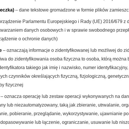
teczka)
– dane tekstowe gromadzone w formie plików zamiesz
rządzenie Parlamentu Europejskiego i Rady (UE) 2016/679 z dn
etwarzaniem danych osobowych i w sprawie swobodnego przepł
ządzenie o ochronie danych)
e
– oznaczają informacje o zidentyfikowanej lub możliwej do zid
liwa do zidentyfikowania osoba fizyczna to osoba, którą można
entyfikatora takiego jak imię i nazwisko, numer identyfikacyjny, 
nych czynników określających fizyczną, fizjologiczną, genetycz
y fizycznej
– oznacza operację lub zestaw operacji wykonywanych na d
y lub niezautomatyzowany, taką jak zbieranie, utrwalanie, o
nie, pobieranie, przeglądanie, wykorzystywanie, ujawnianie po
 dopasowywanie lub łączenie, ograniczanie, usuwanie lub nisz