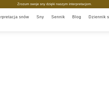
Zrozum swoje sny dzięki naszym interpretacjom.
erpretacja snów
Sny
Sennik
Blog
Dziennik 