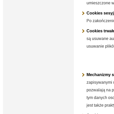
umieszczone w 
Cookies sesy
Po zakończeniu
Cookies trwał
są usuwane aut
usuwanie plikó
Mechanizmy sk
zapisywanymi 
pozwalają na p
tym danych oso
jest także prak