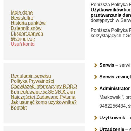
Poniższa Polityka 
Użytkowników
kor
Moje dane
przetwarzania d
Newsletter
dostępnych w Serwi
Historia punktów
Dziennik snów
Poniższa Polityka P
Eksport danych
korzystających z S
Wyloguj się
Usuń konto
Serwis
– serwi
Regulamin serwisu
Serwis zewnęt
Polityka Prywatności
Obowiązek informacyjny RODO
Administrator
Komentowanie w SENNIK.app
Najczęściej Zadawane Pytania
Markowski”, pr
Jak usunąć konto użytkownika?
9482256434, św
Kontakt
Użytkownik
– 
Urządzenie
– e