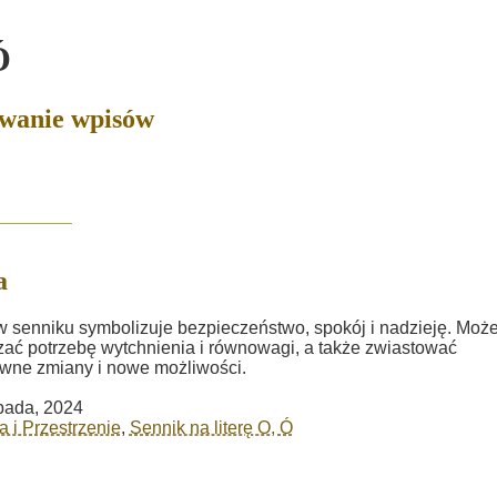
Ó
owanie wpisów
a
 senniku symbolizuje bezpieczeństwo, spokój i nadzieję. Moż
ać potrzebę wytchnienia i równowagi, a także zwiastować
wne zmiany i nowe możliwości.
opada, 2024
a i Przestrzenie
,
Sennik na literę O, Ó