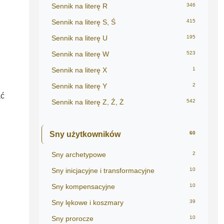
Sennik na literę R
346
Sennik na literę S, Ś
415
Sennik na literę U
195
Sennik na literę W
523
Sennik na literę X
1
Sennik na literę Y
2
ać
Sennik na literę Z, Ź, Ż
542
Sny użytkowników
60
Sny archetypowe
2
Sny inicjacyjne i transformacyjne
10
Sny kompensacyjne
10
Sny lękowe i koszmary
39
Sny prorocze
10