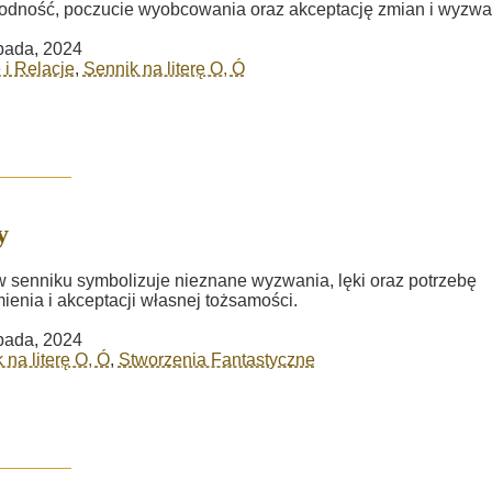
odność, poczucie wyobcowania oraz akceptację zmian i wyzwa
opada, 2024
 i Relacje
,
Sennik na literę O, Ó
y
 senniku symbolizuje nieznane wyzwania, lęki oraz potrzebę
ienia i akceptacji własnej tożsamości.
opada, 2024
 na literę O, Ó
,
Stworzenia Fantastyczne