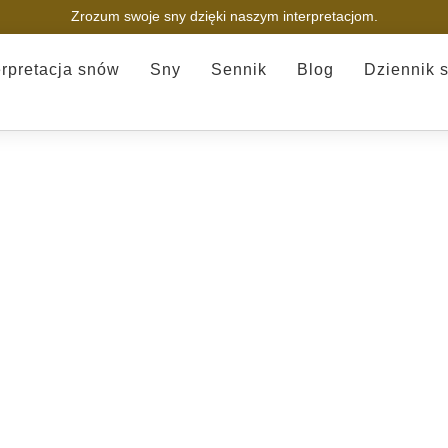
Zrozum swoje sny dzięki naszym interpretacjom.
erpretacja snów
Sny
Sennik
Blog
Dziennik 