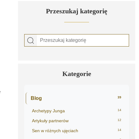
Przeszukaj kategorię
Kategorie
e
Blog
39
Archetypy Junga
14
Artykuły partnerów
12
Sen w różnych ujęciach
14