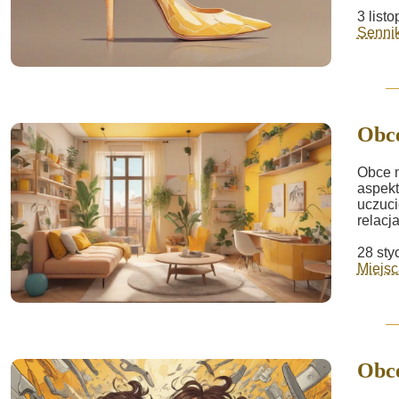
3 list
Sennik
Obce
Obce 
aspekt
uczuci
relacj
28 sty
Miejsc
Obc