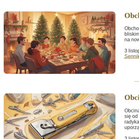
Obch
Obchod
bliski
na now
3 list
Sennik
Obc
Obcina
się od
radyka
uporzą
3 list