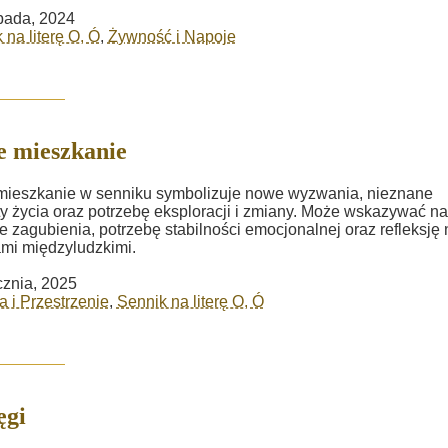
opada, 2024
 na literę O, Ó
,
Żywność i Napoje
 mieszkanie
mieszkanie w senniku symbolizuje nowe wyzwania, nieznane
y życia oraz potrzebę eksploracji i zmiany. Może wskazywać na
e zagubienia, potrzebę stabilności emocjonalnej oraz refleksję
ami międzyludzkimi.
cznia, 2025
a i Przestrzenie
,
Sennik na literę O, Ó
ęgi