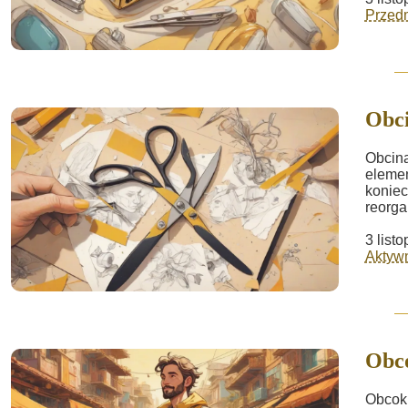
Przed
Obci
Obcina
elemen
koniec
reorga
3 list
Aktywn
Obc
Obcokr