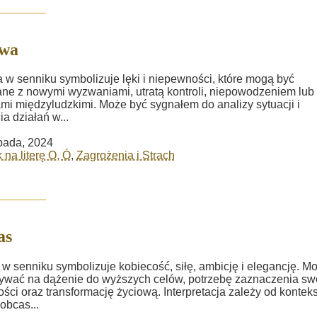
wa
w senniku symbolizuje lęki i niepewności, które mogą być
ne z nowymi wyzwaniami, utratą kontroli, niepowodzeniem lub
ami międzyludzkimi. Może być sygnałem do analizy sytuacji i
ia działań w...
opada, 2024
 na literę O, Ó
,
Zagrożenia i Strach
as
w senniku symbolizuje kobiecość, siłę, ambicję i elegancję. M
wać na dążenie do wyższych celów, potrzebę zaznaczenia sw
ści oraz transformację życiową. Interpretacja zależy od kontek
 obcas...