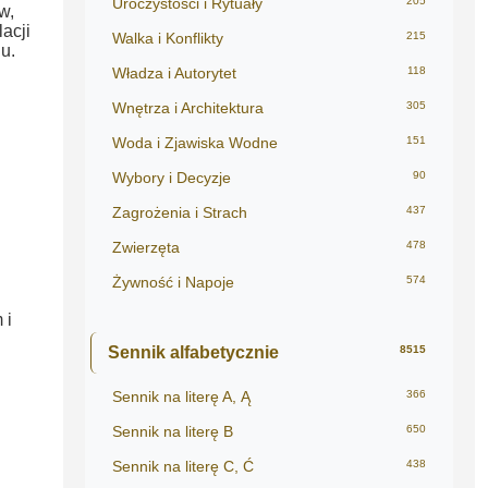
Uroczystości i Rytuały
205
w,
acji
Walka i Konflikty
215
u.
Władza i Autorytet
118
Wnętrza i Architektura
305
Woda i Zjawiska Wodne
151
Wybory i Decyzje
90
Zagrożenia i Strach
437
Zwierzęta
478
Żywność i Napoje
574
 i
Sennik alfabetycznie
8515
Sennik na literę A, Ą
366
Sennik na literę B
650
Sennik na literę C, Ć
438