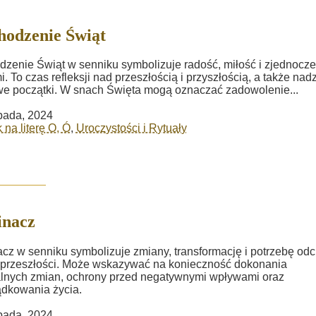
odzenie Świąt
zenie Świąt w senniku symbolizuje radość, miłość i zjednocze
mi. To czas refleksji nad przeszłością i przyszłością, a także nadz
e początki. W snach Święta mogą oznaczać zadowolenie...
opada, 2024
 na literę O, Ó
,
Uroczystości i Rytuały
inacz
cz w senniku symbolizuje zmiany, transformację i potrzebę odc
 przeszłości. Może wskazywać na konieczność dokonania
lnych zmian, ochrony przed negatywnymi wpływami oraz
dkowania życia.
opada, 2024