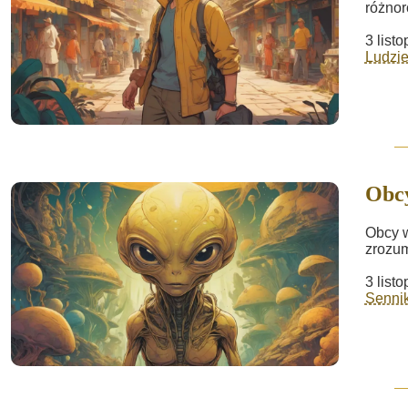
różnor
3 list
Ludzie
Obc
Obcy w
zrozum
3 list
Sennik