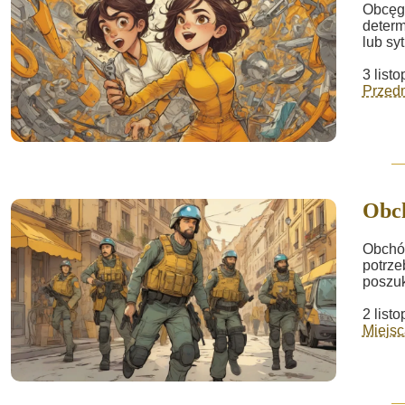
Obcęgi
determ
lub sy
3 list
Przed
Obc
Obchód
potrze
poszu
2 list
Miejsc