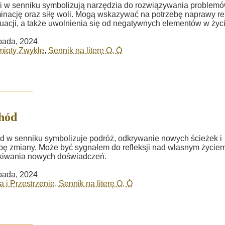
 w senniku symbolizują narzędzia do rozwiązywania problemó
inację oraz siłę woli. Mogą wskazywać na potrzebę naprawy rel
tuacji, a także uwolnienia się od negatywnych elementów w życi
opada, 2024
mioty Zwykłe
,
Sennik na literę O, Ó
hód
 w senniku symbolizuje podróż, odkrywanie nowych ścieżek i
bę zmiany. Może być sygnałem do refleksji nad własnym życiem
kiwania nowych doświadczeń.
opada, 2024
a i Przestrzenie
,
Sennik na literę O, Ó