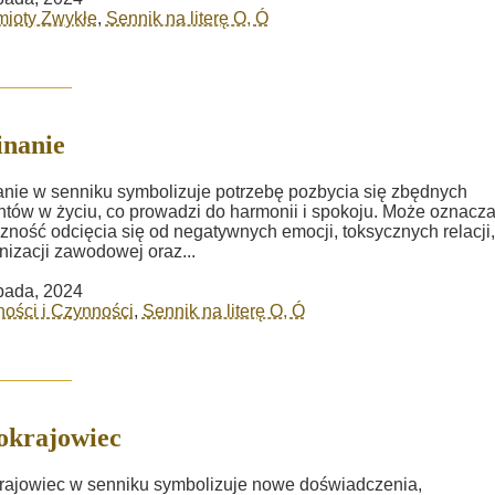
mioty Zwykłe
,
Sennik na literę O, Ó
nanie
nie w senniku symbolizuje potrzebę pozbycia się zbędnych
tów w życiu, co prowadzi do harmonii i spokoju. Może oznacz
zność odcięcia się od negatywnych emocji, toksycznych relacji,
nizacji zawodowej oraz...
opada, 2024
ości i Czynności
,
Sennik na literę O, Ó
okrajowiec
ajowiec w senniku symbolizuje nowe doświadczenia,