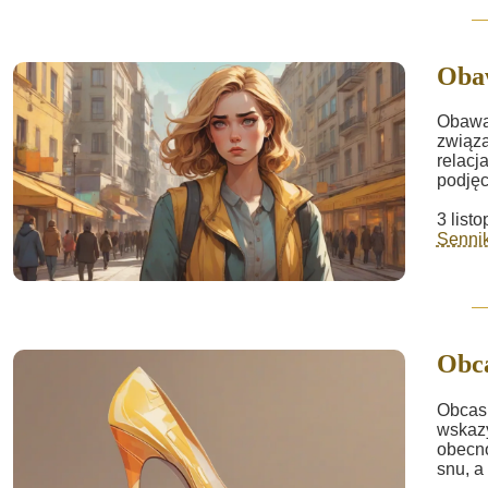
Oba
Obawa 
związa
relacj
podjęc
3 list
Sennik
Obc
Obcas 
wskazy
obecno
snu, a