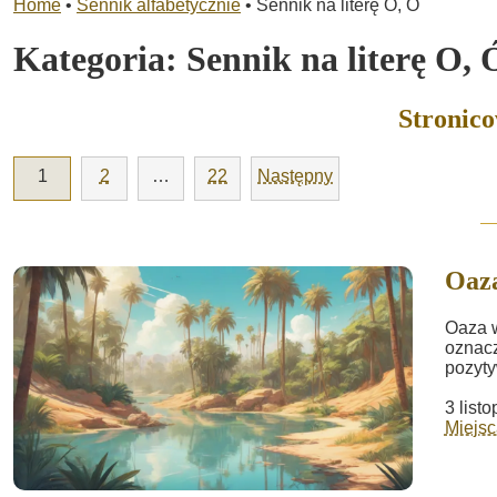
Home
•
Sennik alfabetycznie
•
Sennik na literę O, Ó
Kategoria:
Sennik na literę O, 
Stronic
1
2
…
22
Następny
Oaz
Oaza w
oznacz
pozyty
3 list
Miejsc