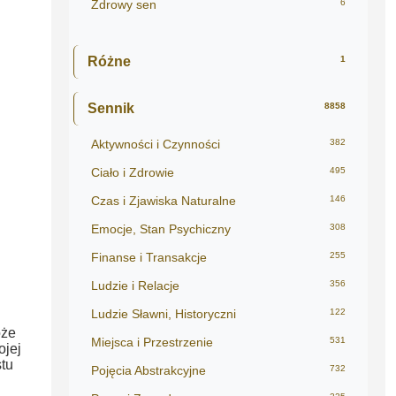
Zdrowy sen
6
Różne
1
Sennik
8858
Aktywności i Czynności
382
Ciało i Zdrowie
495
Czas i Zjawiska Naturalne
146
Emocje, Stan Psychiczny
308
Finanse i Transakcje
255
Ludzie i Relacje
356
Ludzie Sławni, Historyczni
122
oże
Miejsca i Przestrzenie
531
ojej
stu
Pojęcia Abstrakcyjne
732