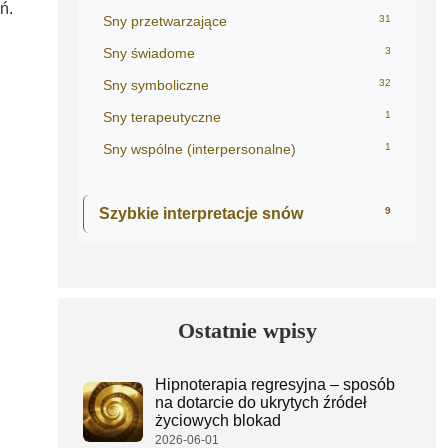
ń.
Sny przetwarzające
31
Sny świadome
3
Sny symboliczne
32
Sny terapeutyczne
1
Sny wspólne (interpersonalne)
1
Szybkie interpretacje snów
9
Ostatnie wpisy
Hipnoterapia regresyjna – sposób
na dotarcie do ukrytych źródeł
życiowych blokad
2026-06-01