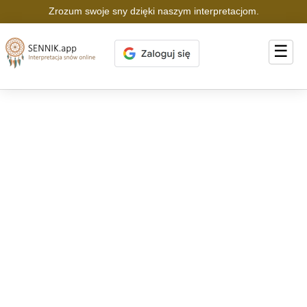
Zrozum swoje sny dzięki naszym interpretacjom.
☰