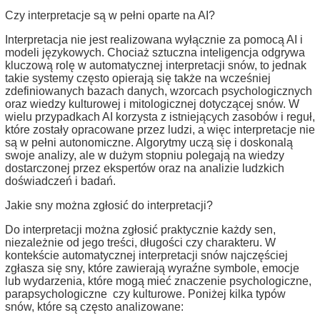
Czy interpretacje są w pełni oparte na AI?
Interpretacja nie jest realizowana wyłącznie za pomocą AI i
modeli językowych. Chociaż sztuczna inteligencja odgrywa
kluczową rolę w automatycznej interpretacji snów, to jednak
takie systemy często opierają się także na wcześniej
zdefiniowanych bazach danych, wzorcach psychologicznych
oraz wiedzy kulturowej i mitologicznej dotyczącej snów. W
wielu przypadkach AI korzysta z istniejących zasobów i reguł,
które zostały opracowane przez ludzi, a więc interpretacje nie
są w pełni autonomiczne. Algorytmy uczą się i doskonalą
swoje analizy, ale w dużym stopniu polegają na wiedzy
dostarczonej przez ekspertów oraz na analizie ludzkich
doświadczeń i badań.
Jakie sny można zgłosić do interpretacji?
Do interpretacji można zgłosić praktycznie każdy sen,
niezależnie od jego treści, długości czy charakteru. W
kontekście automatycznej interpretacji snów najczęściej
zgłasza się sny, które zawierają wyraźne symbole, emocje
lub wydarzenia, które mogą mieć znaczenie psychologiczne,
parapsychologiczne czy kulturowe. Poniżej kilka typów
snów, które są często analizowane: