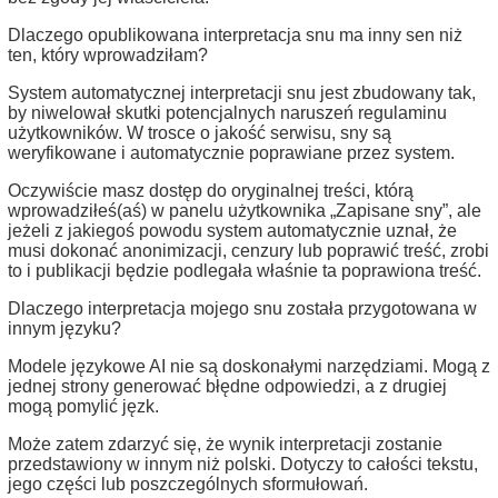
Dlaczego opublikowana interpretacja snu ma inny sen niż
ten, który wprowadziłam?
System automatycznej interpretacji snu jest zbudowany tak,
by niwelował skutki potencjalnych naruszeń regulaminu
użytkowników. W trosce o jakość serwisu, sny są
weryfikowane i automatycznie poprawiane przez system.
Oczywiście masz dostęp do oryginalnej treści, którą
wprowadziłeś(aś) w panelu użytkownika „Zapisane sny”, ale
jeżeli z jakiegoś powodu system automatycznie uznał, że
musi dokonać anonimizacji, cenzury lub poprawić treść, zrobi
to i publikacji będzie podlegała właśnie ta poprawiona treść.
Dlaczego interpretacja mojego snu została przygotowana w
innym języku?
Modele językowe AI nie są doskonałymi narzędziami. Mogą z
jednej strony generować błędne odpowiedzi, a z drugiej
mogą pomylić jęzk.
Może zatem zdarzyć się, że wynik interpretacji zostanie
przedstawiony w innym niż polski. Dotyczy to całości tekstu,
jego części lub poszczególnych sformułowań.