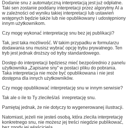
Dodanie snu z automatyczną interpretacją jest już odpłatne.
Taki sen zostanie poddany interpretacji przez algorytmy AI a
w zależności od wyniku takiej interpretacji lub ustawień
wstępnych będzie także lub nie opublikowany i udostępniony
innym użytkownikom.
Czy mogę wykonać interpretację snu bez jej publikacji?
Tak, jest taka możliwość. W takim przypadku w formularzu
dodawania snu musisz wybrać opcję trybu prywatnego. Ten
tryb jest jednak droższy od tryby standardowego.
Dostęp do interpretacji będziesz mieć bezpośrednio z panelu
użytkownika „Zapisane sny” w postaci pliku do pobrania.
Taka interpretacja nie może być opublikowana i nie jest
dostępna dla innych użytkowników.
Czy mogę opublikować interpretację snu w innym serwisie?
Tak ale o ile to Ty zleciłeś/aś inrepretację snu.
Pamiętaj jednak, że nie dotyczy to wygenerowanej ilustracji.
Natomiast, jeżeli nie jesteś osobą, która zleciła interpretację
konkretnego snu, nie możesz jej treści niegdzie publikować,
bez zgody jej właściciela.