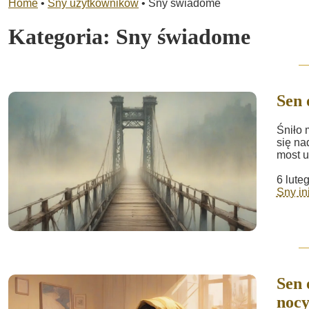
Home
•
Sny użytkowników
•
Sny świadome
Kategoria:
Sny świadome
Sen
Śniło 
się na
most u
6 lute
Sny in
Sen 
noc