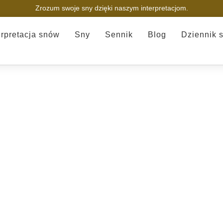
Zrozum swoje sny dzięki naszym interpretacjom.
erpretacja snów
Sny
Sennik
Blog
Dziennik 