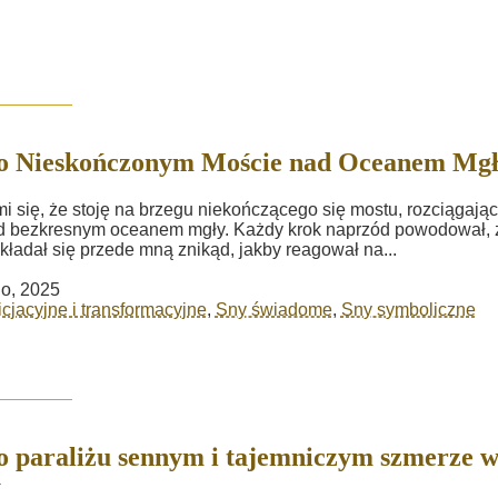
 o Nieskończonym Moście nad Oceanem Mg
mi się, że stoję na brzegu niekończącego się mostu, rozciągają
d bezkresnym oceanem mgły. Każdy krok naprzód powodował, 
kładał się przede mną znikąd, jakby reagował na...
go, 2025
icjacyjne i transformacyjne
,
Sny świadome
,
Sny symboliczne
o paraliżu sennym i tajemniczym szmerze 
y