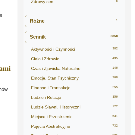
Zdrowy sen
6
s
Różne
1
Sennik
8858
Aktywności i Czynności
382
Ciało i Zdrowie
495
mami
Czas i Zjawiska Naturalne
146
Emocje, Stan Psychiczny
308
Finanse i Transakcje
255
omów
Ludzie i Relacje
356
Ludzie Sławni, Historyczni
122
Miejsca i Przestrzenie
531
Pojęcia Abstrakcyjne
732