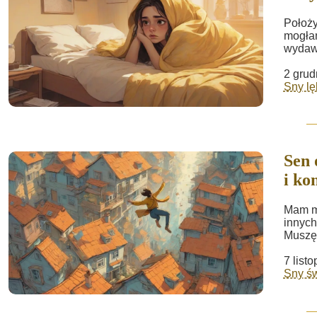
Położy
mogłam
wydawa
2 grud
Sny lę
Sen 
i ko
Mam m
innych
Muszę 
7 list
Sny ś