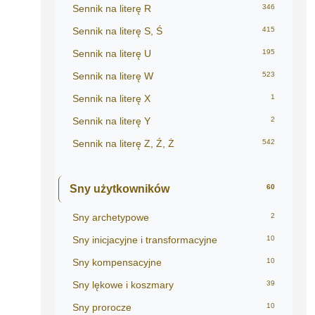
Sennik na literę R
346
Sennik na literę S, Ś
415
Sennik na literę U
195
Sennik na literę W
523
Sennik na literę X
1
Sennik na literę Y
2
Sennik na literę Z, Ź, Ż
542
Sny użytkowników
60
Sny archetypowe
2
Sny inicjacyjne i transformacyjne
10
Sny kompensacyjne
10
Sny lękowe i koszmary
39
Sny prorocze
10