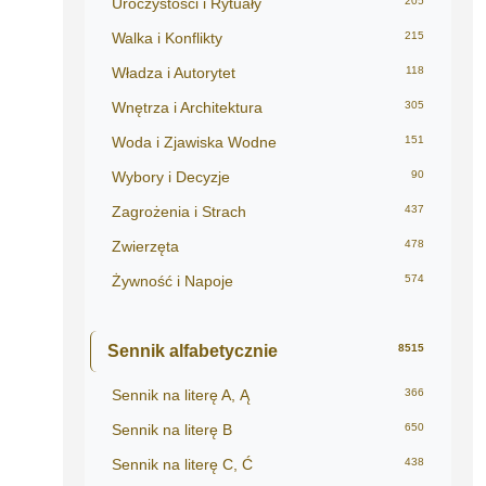
Uroczystości i Rytuały
205
Walka i Konflikty
215
Władza i Autorytet
118
Wnętrza i Architektura
305
Woda i Zjawiska Wodne
151
Wybory i Decyzje
90
Zagrożenia i Strach
437
Zwierzęta
478
Żywność i Napoje
574
Sennik alfabetycznie
8515
Sennik na literę A, Ą
366
Sennik na literę B
650
Sennik na literę C, Ć
438