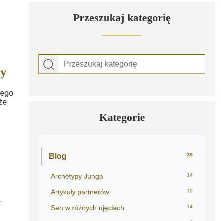
Przeszukaj kategorię
ły
cego
że
Kategorie
Blog
39
Archetypy Junga
14
Artykuły partnerów
12
w
Sen w różnych ujęciach
14