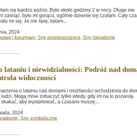
łam się bardzo późno. Było około godziny 2 w nocy. Długo nie
 zasnąć, było mi gorąco, ogólnie dziwnie się czułam. Cały cza
ło mi się, że nie śpię, byłam...
nia, 2024
kowe i koszmary
,
Sny przetwarzające
,
Sny świadome
o lataniu i niewidzialności: Podróż nad do
ntrola widoczności
arzenia o lataniu nad domami i możliwości wchodzenia do d
 ludzi. Mogą mnie zobaczyć tylko wtedy, gdy im na to pozwolę.
skakać, aby wystartować, a czasami muszę...
opada, 2024
wiadome
,
Sny symboliczne