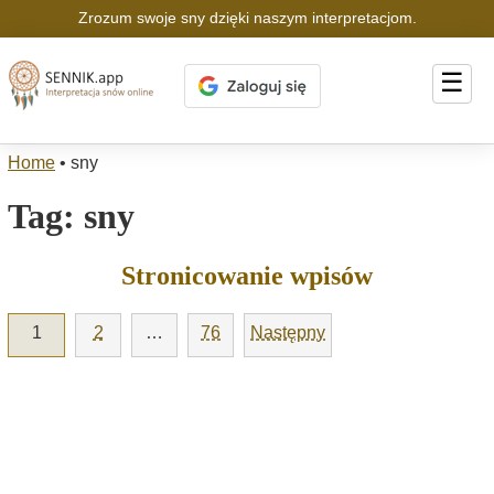
Zrozum swoje sny dzięki naszym interpretacjom.
☰
Home
•
sny
Tag:
sny
Stronicowanie wpisów
1
2
…
76
Następny