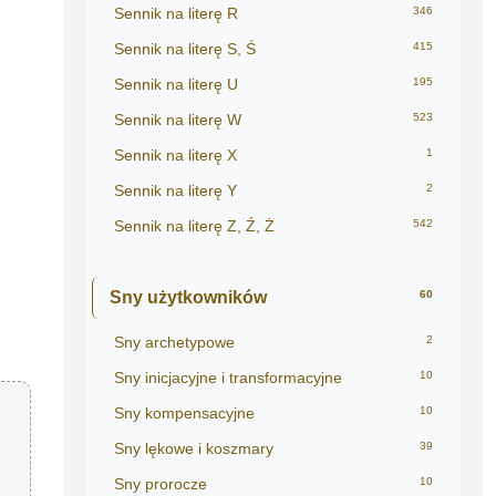
Sennik na literę R
346
Sennik na literę S, Ś
415
Sennik na literę U
195
Sennik na literę W
523
Sennik na literę X
1
Sennik na literę Y
2
Sennik na literę Z, Ź, Ż
542
Sny użytkowników
60
Sny archetypowe
2
Sny inicjacyjne i transformacyjne
10
Sny kompensacyjne
10
Sny lękowe i koszmary
39
Sny prorocze
10