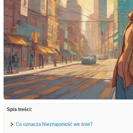
Spis treści:
Co oznacza Nieznajomość we śnie?