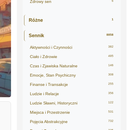
Zdrowy sen
6
Różne
1
Sennik
8858
Aktywności i Czynności
382
Ciało i Zdrowie
495
Czas i Zjawiska Naturalne
146
Emocje, Stan Psychiczny
308
Finanse i Transakcje
255
Ludzie i Relacje
356
Ludzie Sławni, Historyczni
122
Miejsca i Przestrzenie
531
Pojęcia Abstrakcyjne
732