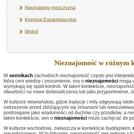
Nieznajomy mężczyzna
Komisja Egzaminacyjna
Wstyd
Nieznajomość w różnym k
W
sennikach
zachodnich
nieznajomość
często jest interpre
która ceni wiedzę i zrozumienie, sny o
nieznajomości
mogą w
wymykają się spod kontroli. W takim kontekście,
nieznajomoś
otwartości na nowe doświadczenia lub jako przypomnienie, ż
W kulturze słowiańskiej, gdzie tradycje i mity odgrywają istotn
ostrzeżenie przed zbliżającymi się zmianami lub nieoczekiw
postrzegane jako wiadomości od duchów czy przodków, a
ni
takim kontekście, sen o
nieznajomości
może zachęcać do posz
W kulturze wschodniej, zwłaszcza w kontekście buddyjskim,
nieuniknionego. W buddyzmie, nieznajomość jest jednym z trze