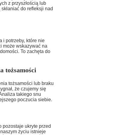
ch z przyszłością lub
skłaniać do refleksji nad
i potrzeby, które nie
ści może wskazywać na
adomości. To zachęta do
ia tożsamości
nia tożsamości lub braku
ygnał, że czujemy się
Analiza takiego snu
ejszego poczucia siebie.
o pozostaje ukryte przed
aszym życiu istnieje