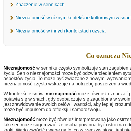
Znaczenie w sennikach
Nieznajomość w różnym kontekście kulturowym w snac
Nieznajomość w innych kontekstach użycia
Co oznacza Ni
Nieznajomość
w senniku często symbolizuje stan zagubieni
życiu. Sen o nieznajomości może być odzwierciedleniem sytua
aspektów życia. To może być związane z nowymi wyzwaniami,
nieznajomość często wskazuje na potrzebę poszerzenia wied
W kontekście snów,
nieznajomość
może również oznaczać po
pojawia się w snach, gdy osoba czuje się zagubiona w swoi
jest zrewidowanie swoich celów i wartości, aby lepiej zroz
może być impulsem do refleksji i samorozwoju.
Nieznajomość
może być również interpretowana jako ostrze
taki sen może sugerować, że osoba powinna być ostrożna i d
kroki. Warto zwrócić uwagę na to, co w rzeczywistości jest n