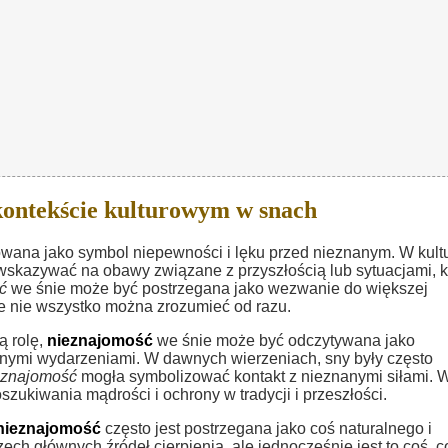
ontekście kulturowym w snach
towana jako symbol niepewności i lęku przed nieznanym. W kult
skazywać na obawy związane z przyszłością lub sytuacjami, k
ć
we śnie może być postrzegana jako wezwanie do większej
e nie wszystko można zrozumieć od razu.
ą rolę,
nieznajomość
we śnie może być odczytywana jako
anymi wydarzeniami. W dawnych wierzeniach, sny były często
eznajomość
mogła symbolizować kontakt z nieznanymi siłami. 
ukiwania mądrości i ochrony w tradycji i przeszłości.
nieznajomość
często jest postrzegana jako coś naturalnego i
ch głównych źródeł cierpienia, ale jednocześnie jest to coś, c