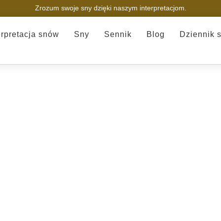
Zrozum swoje sny dzięki naszym interpretacjom.
erpretacja snów
Sny
Sennik
Blog
Dziennik 