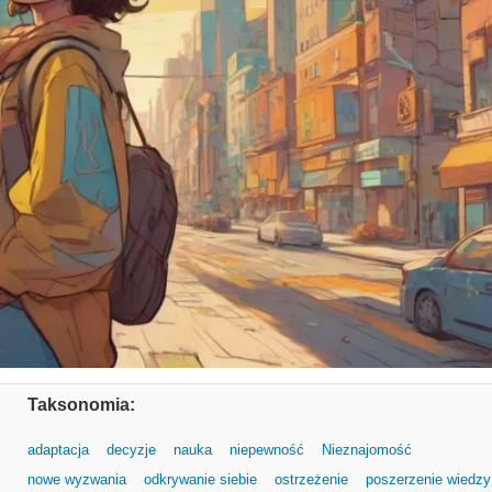
Taksonomia:
adaptacja
decyzje
nauka
niepewność
Nieznajomość
nowe wyzwania
odkrywanie siebie
ostrzeżenie
poszerzenie wiedzy