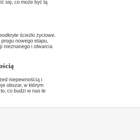
ć się, co może być tą
odkryte ścieżki życiowe.
 progu nowego etapu,
ji nieznanego i otwarcia
ością
rzed niepewnością i
eje obszar, w którym
to, co budzi w nas te