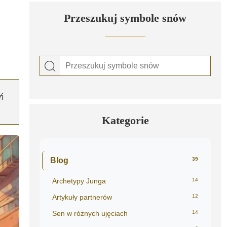
Przeszukuj symbole snów
ń
Kategorie
Blog
39
Archetypy Junga
14
Artykuły partnerów
12
Sen w różnych ujęciach
14