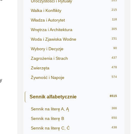
Uroczystości i Rytuały
205
Walka i Konflikty
215
Władza i Autorytet
118
Wnętrza i Architektura
305
Woda i Zjawiska Wodne
151
Wybory i Decyzje
90
Zagrożenia i Strach
437
Zwierzęta
478
Żywność i Napoje
574
y
Sennik alfabetycznie
8515
Sennik na literę A, Ą
366
Sennik na literę B
650
Sennik na literę C, Ć
438