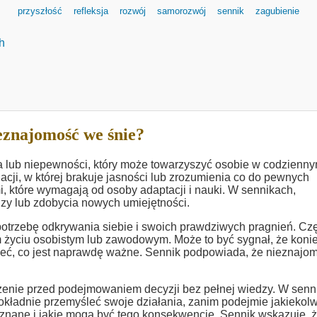
przyszłość
refleksja
rozwój
samorozwój
sennik
zagubienie
h
eznajomość we śnie?
a lub niepewności, który może towarzyszyć osobie w codzienn
cji, w której brakuje jasności lub zrozumienia co do pewnych
 które wymagają od osoby adaptacji i nauki. W sennikach,
zy lub zdobycia nowych umiejętności.
trzebę odkrywania siebie i swoich prawdziwych pragnień. Cz
m życiu osobistym lub zawodowym. Może to być sygnał, że koni
umieć, co jest naprawdę ważne. Sennik podpowiada, że nieznajo
żenie przed podejmowaniem decyzji bez pełnej wiedzy. W senn
okładnie przemyśleć swoje działania, zanim podejmie jakiekol
ieznane i jakie mogą być tego konsekwencje. Sennik wskazuje, 