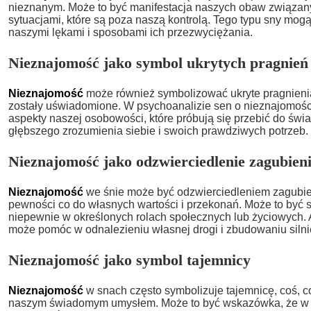
nieznanym. Może to być manifestacja naszych obaw związany
sytuacjami, które są poza naszą kontrolą. Tego typu sny mogą 
naszymi lękami i sposobami ich przezwyciężania.
Nieznajomość jako symbol ukrytych pragnień
Nieznajomość
może również symbolizować ukryte pragnienia 
zostały uświadomione. W psychoanalizie sen o nieznajomo
aspekty naszej osobowości, które próbują się przebić do świ
głębszego zrozumienia siebie i swoich prawdziwych potrzeb.
Nieznajomość jako odzwierciedlenie zagubien
Nieznajomość
we śnie może być odzwierciedleniem zagubie
pewności co do własnych wartości i przekonań. Może to być s
niepewnie w określonych rolach społecznych lub życiowych. 
może pomóc w odnalezieniu własnej drogi i zbudowaniu silni
Nieznajomość jako symbol tajemnicy
Nieznajomość
w snach często symbolizuje tajemnicę, coś, c
naszym świadomym umysłem. Może to być wskazówka, że w n