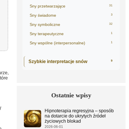
Sny przetwarzające
31
Sny świadome
3
Sny symboliczne
32
Sny terapeutyczne
1
Sny wspólne (interpersonalne)
1
Szybkie interpretacje snów
9
urze,
tóre
Ostatnie wpisy
W
Hipnoterapia regresyjna – sposób
na dotarcie do ukrytych źródeł
życiowych blokad
2026-06-01
o