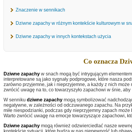
Znaczenie w sennikach
Dziwne zapachy w różnym kontekście kulturowym w sn
Dziwne zapachy w innych kontekstach użycia
Co oznacza Dzi
Dziwne zapachy
w snach mogą być intrygującym elementem, 
interpretowane są jako sygnały podprogowe, które nasza p
zarówno przyjemne, jak i nieprzyjemne, a każdy z nich może
zwrócić uwagę na to, co towarzyszyło zapachowi w śnie, aby l
W senniku
dziwne zapachy
mogą symbolizować nadchodzące 
negatywne, w zależności od odczuwanego zapachu. Na przy
miłe niespodzianki, podczas gdy nieprzyjemny zapach może b
Warto zwrócić uwagę na emocje towarzyszące zapachowi, któr
Dziwne zapachy
mogą również odzwierciedlać nasze wewnętr
kontekście sytuacji, które budzą w nas niepewność lub obawy