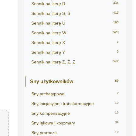
Sennik na literę R
346
Sennik na literę S, Ś
415
Sennik na literę U
195
Sennik na literę W
523
Sennik na literę X
1
Sennik na literę Y
2
Sennik na literę Z, Ź, Ż
542
Sny użytkowników
60
Sny archetypowe
2
Sny inicjacyjne i transformacyjne
10
Sny kompensacyjne
10
Sny lękowe i koszmary
39
Sny prorocze
10