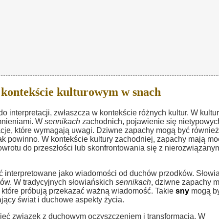
kontekście kulturowym w snach
interpretacji, zwłaszcza w kontekście różnych kultur. W kultu
mnieniami. W
sennikach
zachodnich, pojawienie się nietypowyc
cje, które wymagają uwagi. Dziwne zapachy mogą być również
, jak powinno. W kontekście kultury zachodniej, zapachy mają mo
otu do przeszłości lub skonfrontowania się z nierozwiązany
 interpretowane jako wiadomości od duchów przodków. Słowi
tów. W tradycyjnych słowiańskich
sennikach
, dziwne zapachy 
 które próbują przekazać ważną wiadomość. Takie
sny
mogą b
ący świat i duchowe aspekty życia.
eć związek z duchowym oczyszczeniem i transformacją. W