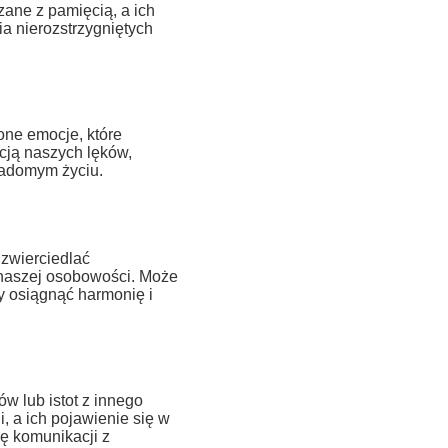
ane z pamięcią, a ich
a nierozstrzygniętych
ne emocje, które
cją naszych lęków,
wiadomym życiu.
zwierciedlać
 naszej osobowości. Może
by osiągnąć harmonię i
 lub istot z innego
, a ich pojawienie się w
 komunikacji z