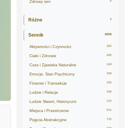
Zdrowy sen
6
Różne
1
Sennik
8858
Aktywności i Czynności
382
Ciało i Zdrowie
495
Czas i Zjawiska Naturalne
146
Emocje, Stan Psychiczny
308
Finanse i Transakcje
255
Ludzie i Relacje
356
Ludzie Sławni, Historyczni
122
Miejsca i Przestrzenie
531
Pojęcia Abstrakcyjne
732