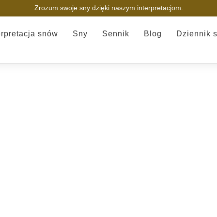
Zrozum swoje sny dzięki naszym interpretacjom.
erpretacja snów
Sny
Sennik
Blog
Dziennik 