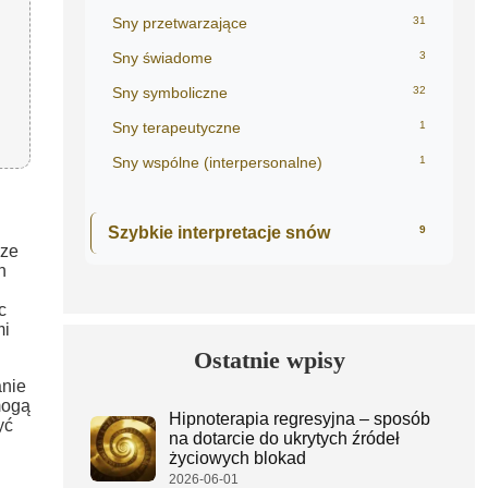
Sny przetwarzające
31
Sny świadome
3
Sny symboliczne
32
Sny terapeutyczne
1
Sny wspólne (interpersonalne)
1
Szybkie interpretacje snów
9
rze
h
c
mi
Ostatnie wpisy
anie
mogą
Hipnoterapia regresyjna – sposób
yć
na dotarcie do ukrytych źródeł
życiowych blokad
2026-06-01