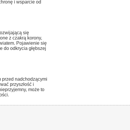
chronę i wsparcie od
ozwijającą się
ne z czakrą korony,
wiatem. Pojawienie się
 do odkrycia głębszej
m przed nadchodzącymi
wać przyszłość i
nieprzyjemny, może to
ości.