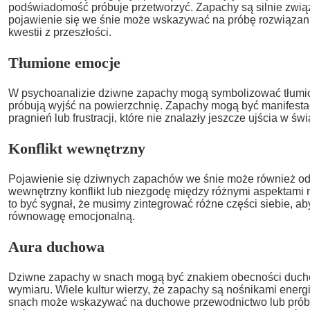
podświadomość próbuje przetworzyć. Zapachy są silnie związ
pojawienie się we śnie może wskazywać na próbę rozwiązani
kwestii z przeszłości.
Tłumione emocje
W psychoanalizie dziwne zapachy mogą symbolizować tłumio
próbują wyjść na powierzchnię. Zapachy mogą być manifesta
pragnień lub frustracji, które nie znalazły jeszcze ujścia w ś
Konflikt wewnętrzny
Pojawienie się dziwnych zapachów we śnie może również od
wewnętrzny konflikt lub niezgodę między różnymi aspektami
to być sygnał, że musimy zintegrować różne części siebie, a
równowagę emocjonalną.
Aura duchowa
Dziwne zapachy w snach mogą być znakiem obecności duchów
wymiaru. Wiele kultur wierzy, że zapachy są nośnikami energii
snach może wskazywać na duchowe przewodnictwo lub próbę