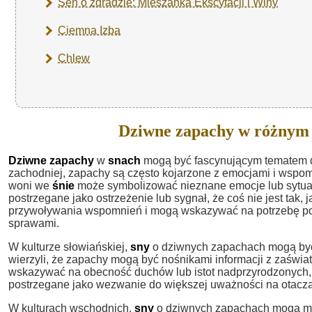
Sen o zdradzie: Mieszanka Ekscytacji i Winy
Ciemna Izba
Chlew
Dziwne zapachy w różnym 
Dziwne zapachy
w
snach
mogą być fascynującym tematem do 
zachodniej, zapachy są często kojarzone z emocjami i wspo
woni we
śnie
może symbolizować nieznane emocje lub sytua
postrzegane jako ostrzeżenie lub sygnał, że coś nie jest tak
przywoływania wspomnień i mogą wskazywać na potrzebę powr
sprawami.
W kulturze słowiańskiej,
sny
o dziwnych zapachach mogą być
wierzyli, że zapachy mogą być nośnikami informacji z zaświa
wskazywać na obecność duchów lub istot nadprzyrodzonych,
postrzegane jako wezwanie do większej uważności na otaczaj
W kulturach wschodnich,
sny
o dziwnych zapachach mogą mi