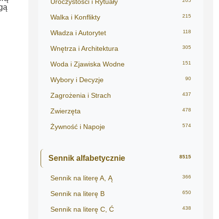
Uroczystości i Rytuały
205
ogą
Walka i Konflikty
215
Władza i Autorytet
118
Wnętrza i Architektura
305
Woda i Zjawiska Wodne
151
Wybory i Decyzje
90
Zagrożenia i Strach
437
Zwierzęta
478
Żywność i Napoje
574
Sennik alfabetycznie
8515
Sennik na literę A, Ą
366
Sennik na literę B
650
Sennik na literę C, Ć
438