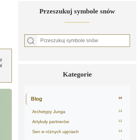
Przeszukuj symbole snów
e
i
Kategorie
Blog
39
Archetypy Junga
14
Artykuły partnerów
12
Sen w różnych ujęciach
14