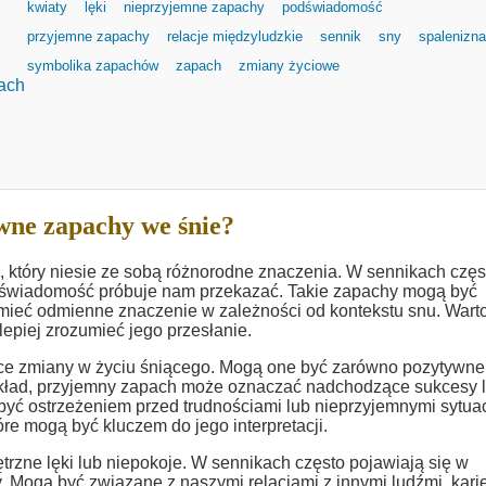
kwiaty
lęki
nieprzyjemne zapachy
podświadomość
przyjemne zapachy
relacje międzyludzkie
sennik
sny
spalenizna
symbolika zapachów
zapach
zmiany życiowe
ach
wne zapachy we śnie?
który niesie ze sobą różnorodne znaczenia. W sennikach częs
odświadomość próbuje nam przekazać. Takie zapachy mogą być
 mieć odmienne znaczenie w zależności od kontekstu snu. Wart
epiej zrozumieć jego przesłanie.
zmiany w życiu śniącego. Mogą one być zarówno pozytywne, 
kład, przyjemny zapach może oznaczać nadchodzące sukcesy 
yć ostrzeżeniem przed trudnościami lub nieprzyjemnymi sytua
e mogą być kluczem do jego interpretacji.
zne lęki lub niepokoje. W sennikach często pojawiają się w
. Mogą być związane z naszymi relacjami z innymi ludźmi, kari