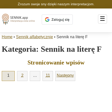
Zrozum swoje sny dzięki naszym interpretacjom.
☰
Home
•
Sennik alfabetycznie
•
Sennik na literę F
Kategoria:
Sennik na literę F
Stronicowanie wpisów
1
2
…
11
Następny