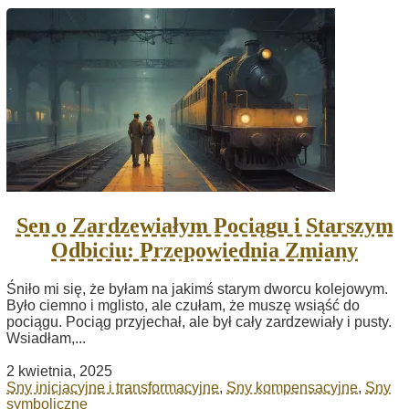
Sen o Zardzewiałym Pociągu i Starszym
Odbiciu: Przepowiednia Zmiany
Śniło mi się, że byłam na jakimś starym dworcu kolejowym.
Było ciemno i mglisto, ale czułam, że muszę wsiąść do
pociągu. Pociąg przyjechał, ale był cały zardzewiały i pusty.
Wsiadłam,...
2 kwietnia, 2025
Sny inicjacyjne i transformacyjne
,
Sny kompensacyjne
,
Sny
symboliczne