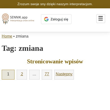
Zrozum swoje sny dzięki naszym interpretacjom.
☰
Home
•
zmiana
Tag:
zmiana
Stronicowanie wpisów
1
2
…
77
Następny