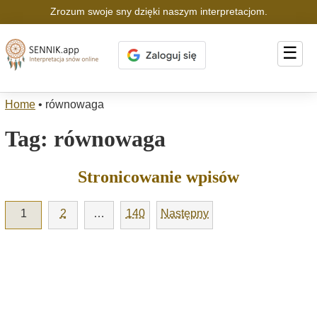
Zrozum swoje sny dzięki naszym interpretacjom.
☰
Home
•
równowaga
Tag:
równowaga
Stronicowanie wpisów
1
2
…
140
Następny