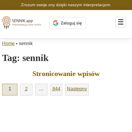
Zrozum swoje sny dzięki naszym interpretacjom.
☰
Home
•
sennik
Tag:
sennik
Stronicowanie wpisów
1
2
…
844
Następny