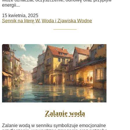
energii...
15 kwietnia, 2025
Sennik na literę W
,
Woda i Zjawiska Wodne
Zalanie wodą
Zalanie wodą w senniku symbolizuje emocjonalne