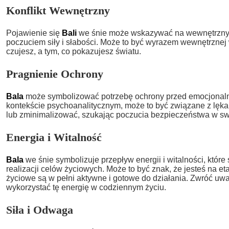
Konflikt Wewnętrzny
Pojawienie się
Bali
we śnie może wskazywać na wewnętrzny k
poczuciem siły i słabości. Może to być wyrazem wewnętrznej 
czujesz, a tym, co pokazujesz światu.
Pragnienie Ochrony
Bala
może symbolizować potrzebę ochrony przed emocjonal
kontekście psychoanalitycznym, może to być związane z lękam
lub zminimalizować, szukając poczucia bezpieczeństwa w sw
Energia i Witalność
Bala
we śnie symbolizuje przepływ energii i witalności, któr
realizacji celów życiowych. Może to być znak, że jesteś na eta
życiowe są w pełni aktywne i gotowe do działania. Zwróć uwa
wykorzystać tę energię w codziennym życiu.
Siła i Odwaga