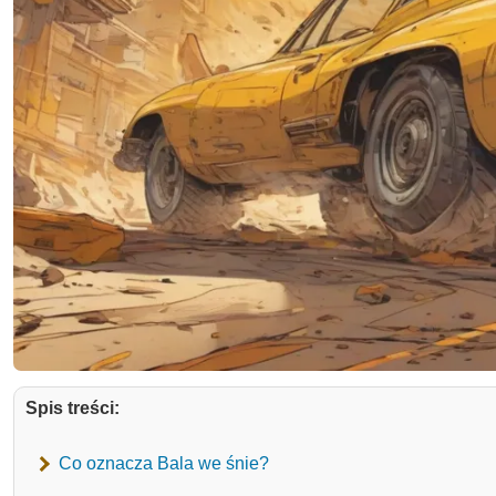
Spis treści:
Co oznacza Bala we śnie?