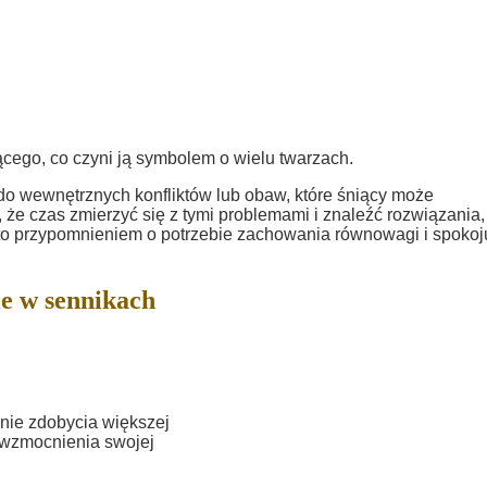
ącego, co czyni ją symbolem o wielu twarzach.
o wewnętrznych konfliktów lub obaw, które śniący może
e czas zmierzyć się z tymi problemami i znaleźć rozwiązania,
to przypomnieniem o potrzebie zachowania równowagi i spokoj
e w sennikach
ie zdobycia większej
 wzmocnienia swojej