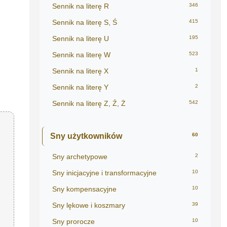
Sennik na literę R
346
Sennik na literę S, Ś
415
Sennik na literę U
195
Sennik na literę W
523
Sennik na literę X
1
Sennik na literę Y
2
Sennik na literę Z, Ź, Ż
542
Sny użytkowników
60
Sny archetypowe
2
Sny inicjacyjne i transformacyjne
10
Sny kompensacyjne
10
Sny lękowe i koszmary
39
Sny prorocze
10