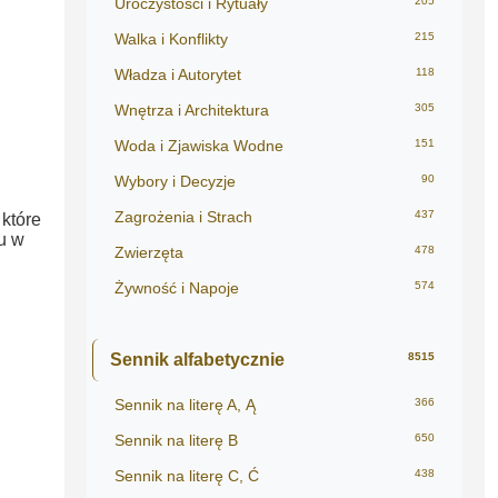
Uroczystości i Rytuały
205
Walka i Konflikty
215
Władza i Autorytet
118
Wnętrza i Architektura
305
Woda i Zjawiska Wodne
151
Wybory i Decyzje
90
Zagrożenia i Strach
437
 które
u w
Zwierzęta
478
Żywność i Napoje
574
Sennik alfabetycznie
8515
Sennik na literę A, Ą
366
Sennik na literę B
650
Sennik na literę C, Ć
438