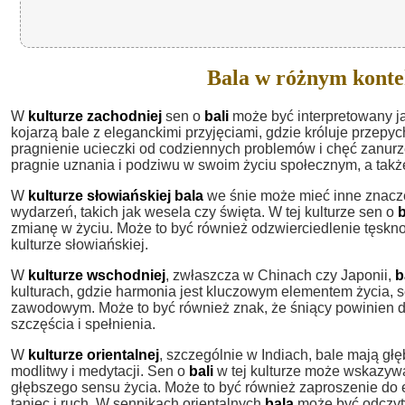
Bala w różnym konte
W
kulturze zachodniej
sen o
bali
może być interpretowany j
kojarzą bale z eleganckimi przyjęciami, gdzie króluje przep
pragnienie ucieczki od codziennych problemów i chęć zanurz
pragnie uznania i podziwu w swoim życiu społecznym, a takż
W
kulturze słowiańskiej
bala
we śnie może mieć inne znacze
wydarzeń, takich jak wesela czy święta. W tej kulturze sen o
b
zmianę w życiu. Może to być również odzwierciedlenie tęsknot
kulturze słowiańskiej.
W
kulturze wschodniej
, zwłaszcza w Chinach czy Japonii,
b
kulturach, gdzie harmonia jest kluczowym elementem życia, 
zawodowym. Może to być również znak, że śniący powinien d
szczęścia i spełnienia.
W
kulturze orientalnej
, szczególnie w Indiach, bale mają g
modlitwy i medytacji. Sen o
bali
w tej kulturze może wskazywa
głębszego sensu życia. Może to być również zaproszenie do e
taniec i ruch. W sennikach orientalnych
bala
może być odczyty