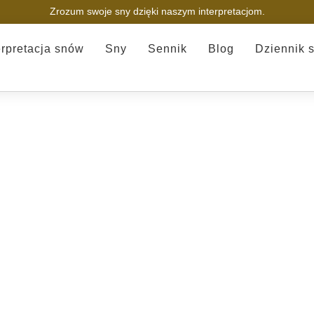
Zrozum swoje sny dzięki naszym interpretacjom.
erpretacja snów
Sny
Sennik
Blog
Dziennik 