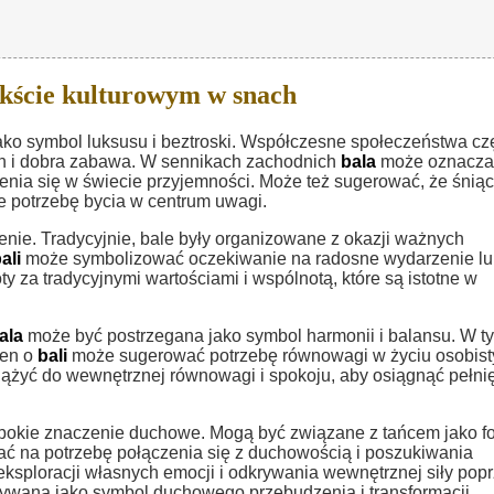
kście kulturowym w snach
ako symbol luksusu i beztroski. Współczesne społeczeństwa cz
ych i dobra zabawa. W sennikach zachodnich
bala
może oznacza
enia się w świecie przyjemności. Może też sugerować, że śnią
e potrzebę bycia w centrum uwagi.
nie. Tradycyjnie, bale były organizowane z okazji ważnych
ali
może symbolizować oczekiwanie na radosne wydarzenie l
y za tradycyjnymi wartościami i wspólnotą, które są istotne w
ala
może być postrzegana jako symbol harmonii i balansu. W t
sen o
bali
może sugerować potrzebę równowagi w życiu osobist
ążyć do wewnętrznej równowagi i spokoju, aby osiągnąć pełni
łębokie znaczenie duchowe. Mogą być związane z tańcem jako f
ć na potrzebę połączenia się z duchowością i poszukiwania
ksploracji własnych emocji i odkrywania wewnętrznej siły pop
wana jako symbol duchowego przebudzenia i transformacji.