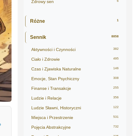
Zdrowy sen
6
Różne
1
Sennik
8858
Aktywności i Czynności
382
Ciało i Zdrowie
495
Czas i Zjawiska Naturalne
146
Emocje, Stan Psychiczny
308
Finanse i Transakcje
255
Ludzie i Relacje
356
Ludzie Sławni, Historyczni
122
Miejsca i Przestrzenie
531
e
Pojęcia Abstrakcyjne
732