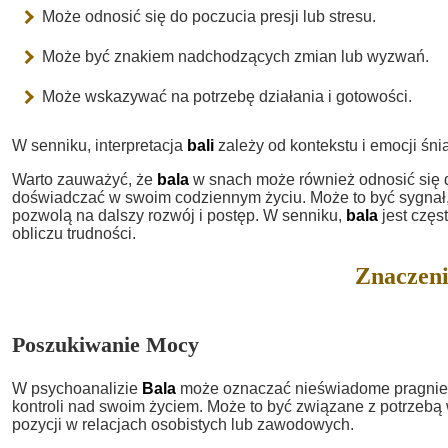
Może odnosić się do poczucia presji lub stresu.
Może być znakiem nadchodzących zmian lub wyzwań.
Może wskazywać na potrzebę działania i gotowości.
W senniku, interpretacja
bali
zależy od kontekstu i emocji śni
Warto zauważyć, że
bala
w snach może również odnosić się d
doświadczać w swoim codziennym życiu. Może to być sygnał, ż
pozwolą na dalszy rozwój i postęp. W senniku,
bala
jest częs
obliczu trudności.
Znaczeni
Poszukiwanie Mocy
W psychoanalizie
Bala
może oznaczać nieświadome pragnien
kontroli nad swoim życiem. Może to być związane z potrzebą
pozycji w relacjach osobistych lub zawodowych.