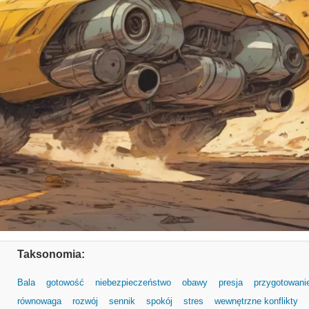
Taksonomia:
Bala
gotowość
niebezpieczeństwo
obawy
presja
przygotowani
równowaga
rozwój
sennik
spokój
stres
wewnętrzne konflikty