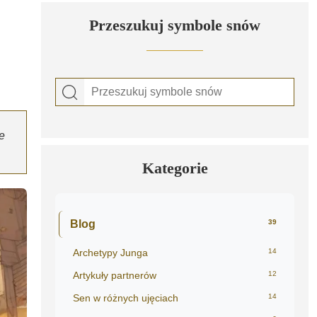
Przeszukuj symbole snów
e
Kategorie
Blog
39
Archetypy Junga
14
Artykuły partnerów
12
Sen w różnych ujęciach
14