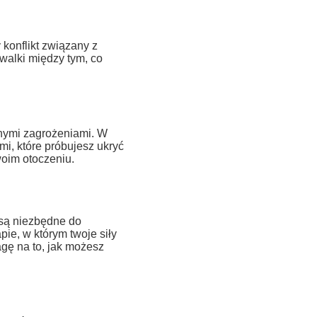
onflikt związany z
walki między tym, co
nymi zagrożeniami. W
i, które próbujesz ukryć
oim otoczeniu.
e są niezbędne do
pie, w którym twoje siły
gę na to, jak możesz