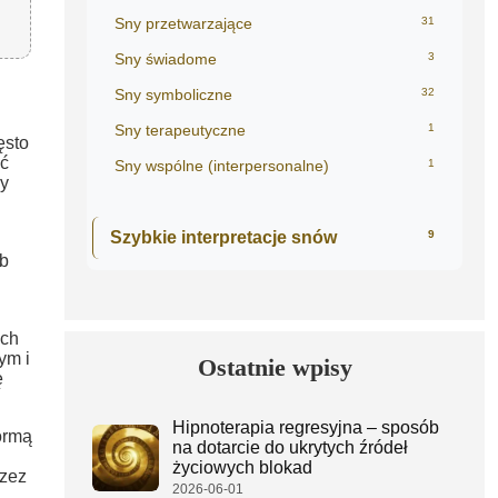
Sny przetwarzające
31
Sny świadome
3
Sny symboliczne
32
Sny terapeutyczne
1
ęsto
ć
Sny wspólne (interpersonalne)
1
cy
Szybkie interpretacje snów
9
ub
ych
ym i
Ostatnie wpisy
ę
Hipnoterapia regresyjna – sposób
ormą
na dotarcie do ukrytych źródeł
życiowych blokad
rzez
2026-06-01