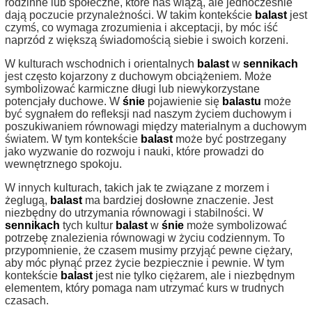
rodzinne lub społeczne, które nas wiążą, ale jednocześnie
dają poczucie przynależności. W takim kontekście
balast
jest
czymś, co wymaga zrozumienia i akceptacji, by móc iść
naprzód z większą świadomością siebie i swoich korzeni.
W kulturach wschodnich i orientalnych
balast
w
sennikach
jest często kojarzony z duchowym obciążeniem. Może
symbolizować karmiczne długi lub niewykorzystane
potencjały duchowe. W
śnie
pojawienie się
balastu
może
być sygnałem do refleksji nad naszym życiem duchowym i
poszukiwaniem równowagi między materialnym a duchowym
światem. W tym kontekście
balast
może być postrzegany
jako wyzwanie do rozwoju i nauki, które prowadzi do
wewnętrznego spokoju.
W innych kulturach, takich jak te związane z morzem i
żeglugą,
balast
ma bardziej dosłowne znaczenie. Jest
niezbędny do utrzymania równowagi i stabilności. W
sennikach
tych kultur
balast
w
śnie
może symbolizować
potrzebę znalezienia równowagi w życiu codziennym. To
przypomnienie, że czasem musimy przyjąć pewne ciężary,
aby móc płynąć przez życie bezpiecznie i pewnie. W tym
kontekście
balast
jest nie tylko ciężarem, ale i niezbędnym
elementem, który pomaga nam utrzymać kurs w trudnych
czasach.