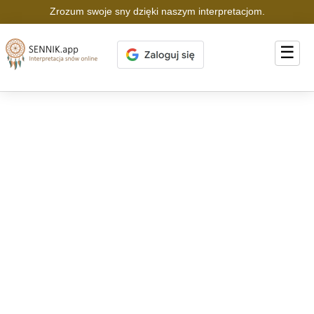
Zrozum swoje sny dzięki naszym interpretacjom.
☰