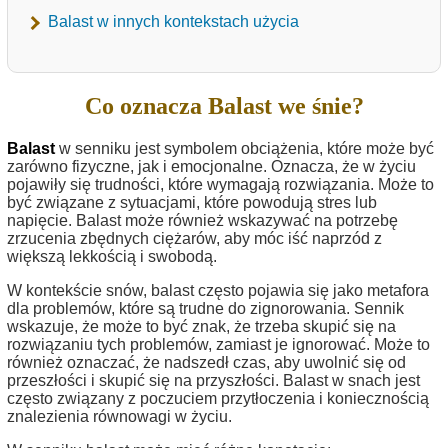
Balast w innych kontekstach użycia
Co oznacza Balast we śnie?
Balast
w senniku jest symbolem obciążenia, które może być
zarówno fizyczne, jak i emocjonalne. Oznacza, że w życiu
pojawiły się trudności, które wymagają rozwiązania. Może to
być związane z sytuacjami, które powodują stres lub
napięcie. Balast może również wskazywać na potrzebę
zrzucenia zbędnych ciężarów, aby móc iść naprzód z
większą lekkością i swobodą.
W kontekście snów, balast często pojawia się jako metafora
dla problemów, które są trudne do zignorowania. Sennik
wskazuje, że może to być znak, że trzeba skupić się na
rozwiązaniu tych problemów, zamiast je ignorować. Może to
również oznaczać, że nadszedł czas, aby uwolnić się od
przeszłości i skupić się na przyszłości. Balast w snach jest
często związany z poczuciem przytłoczenia i koniecznością
znalezienia równowagi w życiu.