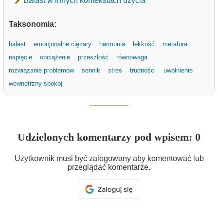
Balast w innych kontekstach użycia
Taksonomia:
balast
emocjonalne ciężary
harmonia
lekkość
metafora
napięcie
obciążenie
przeszłość
równowaga
rozwiązanie problemów
sennik
stres
trudności
uwolnienie
wewnętrzny spokój
Udzielonych komentarzy pod wpisem: 0
Użytkownik musi być zalogowany aby komentować lub
przeglądać komentarze.