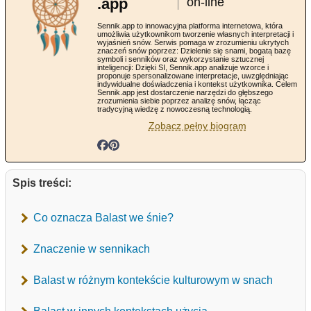
.app
on-line
Sennik.app to innowacyjna platforma internetowa, która
umożliwia użytkownikom tworzenie własnych interpretacji i
wyjaśnień snów. Serwis pomaga w zrozumieniu ukrytych
znaczeń snów poprzez: Dzielenie się snami, bogatą bazę
symboli i senników oraz wykorzystanie sztucznej
inteligencji: Dzięki SI, Sennik.app analizuje wzorce i
proponuje spersonalizowane interpretacje, uwzględniając
indywidualne doświadczenia i kontekst użytkownika. Celem
Sennik.app jest dostarczenie narzędzi do głębszego
zrozumienia siebie poprzez analizę snów, łącząc
tradycyjną wiedzę z nowoczesną technologią.
Zobacz pełny biogram
Spis treści:
Co oznacza Balast we śnie?
Znaczenie w sennikach
Balast w różnym kontekście kulturowym w snach