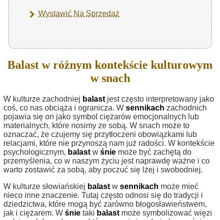
Wystawić Na Sprzedaż
Balast w różnym kontekście kulturowym
w snach
W kulturze zachodniej
balast
jest często interpretowany jako
coś, co nas obciąża i ogranicza. W
sennikach
zachodnich
pojawia się on jako symbol ciężarów emocjonalnych lub
materialnych, które nosimy ze sobą. W snach może to
oznaczać, że czujemy się przytłoczeni obowiązkami lub
relacjami, które nie przynoszą nam już radości. W kontekście
psychologicznym,
balast
w
śnie
może być zachętą do
przemyślenia, co w naszym życiu jest naprawdę ważne i co
warto zostawić za sobą, aby poczuć się lżej i swobodniej.
W kulturze słowiańskiej
balast
w
sennikach
może mieć
nieco inne znaczenie. Tutaj często odnosi się do tradycji i
dziedzictwa, które mogą być zarówno błogosławieństwem,
jak i ciężarem. W
śnie
taki
balast
może symbolizować więzi