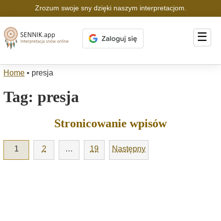
Zrozum swoje sny dzięki naszym interpretacjom.
☰
Home
•
presja
Tag:
presja
Stronicowanie wpisów
1
2
…
19
Następny