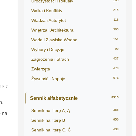
Uroczystości i Rytuały
205
Walka i Konflikty
215
Władza i Autorytet
118
Wnętrza i Architektura
305
Woda i Zjawiska Wodne
151
Wybory i Decyzje
90
Zagrożenia i Strach
437
Zwierzęta
478
Żywność i Napoje
574
ne z
Sennik alfabetycznie
8515
n.
Sennik na literę A, Ą
366
o na
Sennik na literę B
650
Sennik na literę C, Ć
438