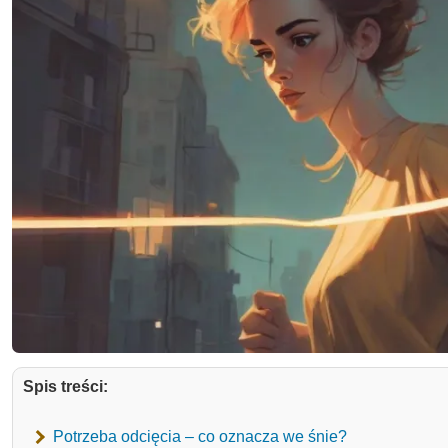
Spis treści:
Potrzeba odcięcia – co oznacza we śnie?