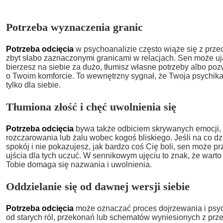
Potrzeba wyznaczenia granic
Potrzeba odcięcia
w psychoanalizie często wiąże się z prze
zbyt słabo zaznaczonymi granicami w relacjach. Sen może uj
bierzesz na siebie za dużo, tłumisz własne potrzeby albo p
o Twoim komforcie. To wewnętrzny sygnał, że Twoja psychika
tylko dla siebie.
Tłumiona złość i chęć uwolnienia się
Potrzeba odcięcia
bywa także odbiciem skrywanych emocji, 
rozczarowania lub żalu wobec kogoś bliskiego. Jeśli na co d
spokój i nie pokazujesz, jak bardzo coś Cię boli, sen może p
ujścia dla tych uczuć. W sennikowym ujęciu to znak, że warto 
Tobie domaga się nazwania i uwolnienia.
Oddzielanie się od dawnej wersji siebie
Potrzeba odcięcia
może oznaczać proces dojrzewania i psy
od starych ról, przekonań lub schematów wyniesionych z prze