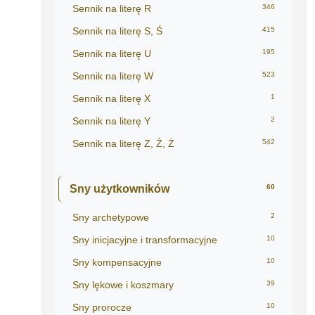
Sennik na literę R
346
Sennik na literę S, Ś
415
Sennik na literę U
195
Sennik na literę W
523
Sennik na literę X
1
Sennik na literę Y
2
Sennik na literę Z, Ź, Ż
542
Sny użytkowników
60
Sny archetypowe
2
Sny inicjacyjne i transformacyjne
10
Sny kompensacyjne
10
Sny lękowe i koszmary
39
Sny prorocze
10