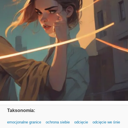
Taksonomia:
emocjonalne granice
ochrona siebie
odcięcie
odcięcie we śnie