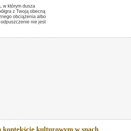
, w którym dusza
półgra z Twoją obecną
znego obciążenia albo
odpuszczenie nie jest
m kontekście kulturowym w snach