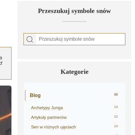
Przeszukuj symbole snów
a
d
Kategorie
Blog
39
Archetypy Junga
14
Artykuły partnerów
12
Sen w różnych ujęciach
14