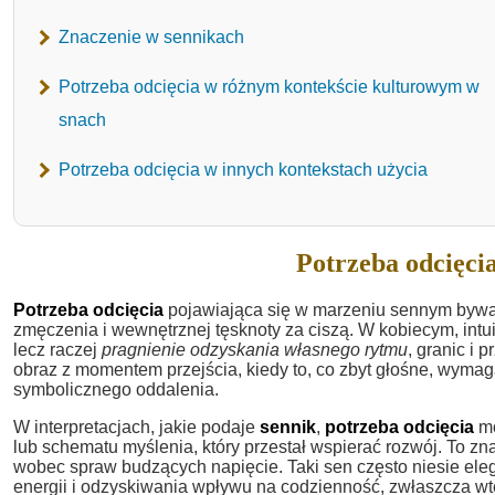
Znaczenie w sennikach
Potrzeba odcięcia w różnym kontekście kulturowym w
snach
Potrzeba odcięcia w innych kontekstach użycia
Potrzeba odcięcia
Potrzeba odcięcia
pojawiająca się w marzeniu sennym bywa
zmęczenia i wewnętrznej tęsknoty za ciszą. W kobiecym, intu
lecz raczej
pragnienie odzyskania własnego rytmu
, granic i 
obraz z momentem przejścia, kiedy to, co zbyt głośne, wyma
symbolicznego oddalenia.
W interpretacjach, jakie podaje
sennik
,
potrzeba odcięcia
mo
lub schematu myślenia, który przestał wspierać rozwój. To z
wobec spraw budzących napięcie. Taki sen często niesie el
energii i odzyskiwania wpływu na codzienność, zwłaszcza wte