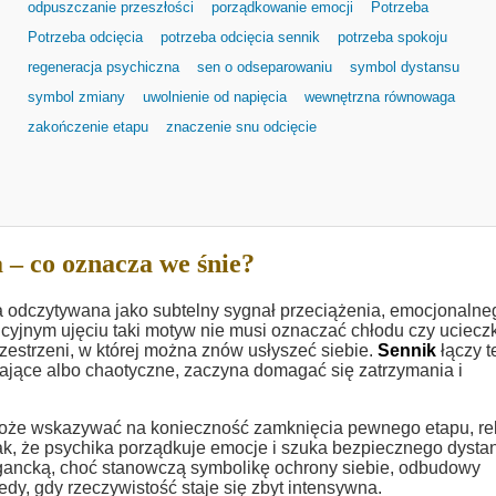
odpuszczanie przeszłości
porządkowanie emocji
Potrzeba
Potrzeba odcięcia
potrzeba odcięcia sennik
potrzeba spokoju
regeneracja psychiczna
sen o odseparowaniu
symbol dystansu
symbol zmiany
uwolnienie od napięcia
wewnętrzna równowaga
zakończenie etapu
znaczenie snu odcięcie
 – co oznacza we śnie?
 odczytywana jako subtelny sygnał przeciążenia, emocjonalne
icyjnym ujęciu taki motyw nie musi oznaczać chłodu czy ucieczk
przestrzeni, w której można znów usłyszeć siebie.
Sennik
łączy t
gające albo chaotyczne, zaczyna domagać się zatrzymania i
że wskazywać na konieczność zamknięcia pewnego etapu, rel
nak, że psychika porządkuje emocje i szuka bezpiecznego dysta
egancką, choć stanowczą symbolikę ochrony siebie, odbudowy
dy, gdy rzeczywistość staje się zbyt intensywna.