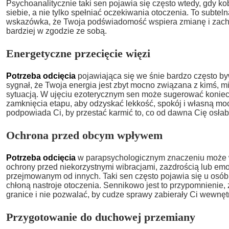
Psychoanalitycznie taki sen pojawia się często wtedy, gdy k
siebie, a nie tylko spełniać oczekiwania otoczenia. To subtel
wskazówka, że Twoja podświadomość wspiera zmianę i zach
bardziej w zgodzie ze sobą.
Energetyczne przecięcie więzi
Potrzeba odcięcia
pojawiająca się we śnie bardzo często b
sygnał, że Twoja energia jest zbyt mocno związana z kimś, 
sytuacją. W ujęciu ezoterycznym sen może sugerować konie
zamknięcia etapu, aby odzyskać lekkość, spokój i własną moc.
podpowiada Ci, by przestać karmić to, co od dawna Cię osłab
Ochrona przed obcym wpływem
Potrzeba odcięcia
w parapsychologicznym znaczeniu może 
ochrony przed niekorzystnymi wibracjami, zazdrością lub e
przejmowanym od innych. Taki sen często pojawia się u osób
chłoną nastroje otoczenia. Sennikowo jest to przypomnienie,
granice i nie pozwalać, by cudze sprawy zabierały Ci wewnęt
Przygotowanie do duchowej przemiany