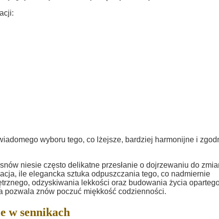
cji:
świadomego wyboru tego, co lżejsze, bardziej harmonijne i zgod
nów niesie często delikatne przesłanie o dojrzewaniu do zmia
nacja, ile elegancka sztuka odpuszczania tego, co nadmiernie
trznego, odzyskiwania lekkości oraz budowania życia oparteg
tóra pozwala znów poczuć miękkość codzienności.
e w sennikach