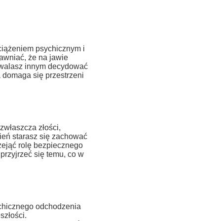
ciążeniem psychicznym i
awniać, że na jawie
ozwalasz innym decydować
 domaga się przestrzeni
zwłaszcza złości,
zień starasz się zachować
rzejąć rolę bezpiecznego
przyjrzeć się temu, co w
chicznego odchodzenia
szłości.