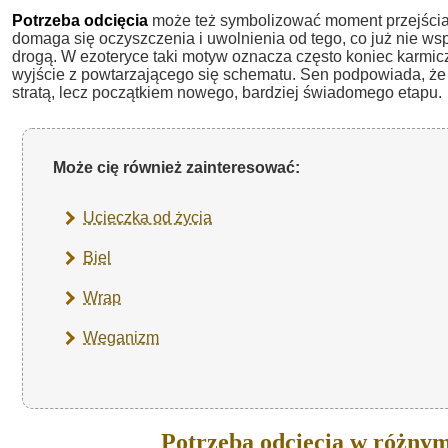
Potrzeba odcięcia
może też symbolizować moment przejścia
domaga się oczyszczenia i uwolnienia od tego, co już nie ws
drogą. W ezoteryce taki motyw oznacza często koniec karmic
wyjście z powtarzającego się schematu. Sen podpowiada, że 
stratą, lecz początkiem nowego, bardziej świadomego etapu.
Może cię również zainteresować:
Ucieczka od życia
Biel
Wrap
Weganizm
Potrzeba odcięcia w różny