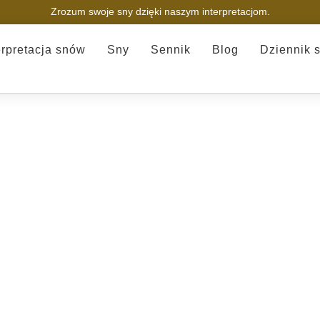
Zrozum swoje sny dzięki naszym interpretacjom.
erpretacja snów
Sny
Sennik
Blog
Dziennik 