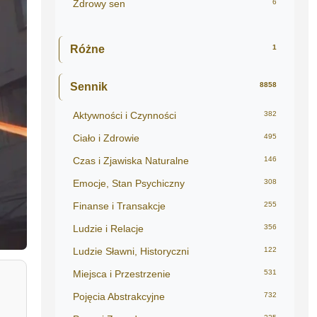
Zdrowy sen
6
Różne
1
Sennik
8858
Aktywności i Czynności
382
Ciało i Zdrowie
495
Czas i Zjawiska Naturalne
146
Emocje, Stan Psychiczny
308
Finanse i Transakcje
255
Ludzie i Relacje
356
Ludzie Sławni, Historyczni
122
Miejsca i Przestrzenie
531
Pojęcia Abstrakcyjne
732