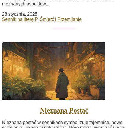
nieznanych aspektów...
28 stycznia, 2025
Sennik na literę P
,
Śmierć i Przemijanie
Nieznana Postać
Nieznana postać w sennikach symbolizuje tajemnice, nowe
wyzwania i ukryte aspekty życia, które mogą wymagać uwagi