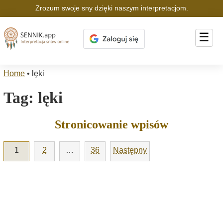
Zrozum swoje sny dzięki naszym interpretacjom.
☰
Home
•
lęki
Tag:
lęki
Stronicowanie wpisów
1
2
…
36
Następny