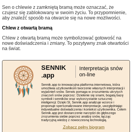
Sen o chlewie z zamkniętą bramą może oznaczać, że
czujesz się zablokowany w swoim życiu. To przypomnienie,
aby znaleźć sposób na otwarcie się na nowe możliwości.
Chlew z otwartą bramą
Chlew z otwartą bramą może symbolizować gotowość na
nowe doświadczenia i zmiany. To pozytywny znak otwartości
na świat.
SENNIK
Interpretacja snów
.app
on-line
Sennik.app to innowacyjna platforma internetowa, która
umożliwia użytkownikom tworzenie własnych interpretacji i
wyjaśnień snów. Serwis pomaga w zrozumieniu ukrytych
znaczeń snów poprzez: Dzielenie się snami, bogatą bazę
symboli i senników oraz wykorzystanie sztucznej
inteligencji: Dzięki SI, Sennik.app analizuje wzorce i
proponuje spersonalizowane interpretacje, uwzględniając
indywidualne doświadczenia i kontekst użytkownika. Celem
Sennik.app jest dostarczenie narzędzi do głębszego
zrozumienia siebie poprzez analizę snów, łącząc
tradycyjną wiedzę z nowoczesną technologią.
Zobacz pełny biogram