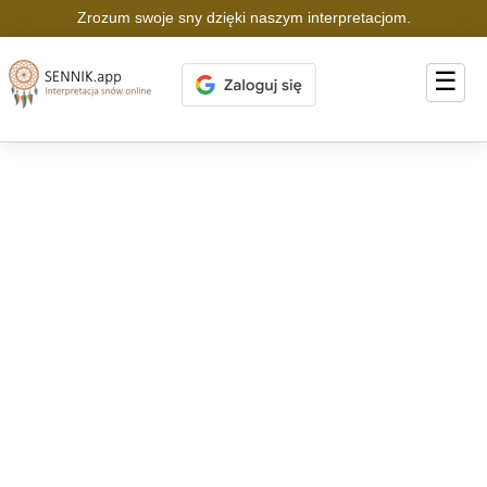
Zrozum swoje sny dzięki naszym interpretacjom.
☰