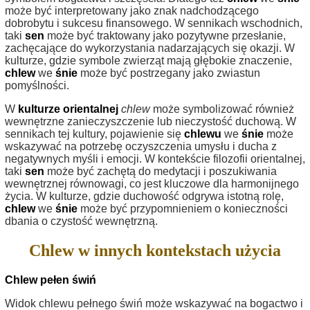
może być interpretowany jako znak nadchodzącego
dobrobytu i sukcesu finansowego. W sennikach wschodnich,
taki
sen
może być traktowany jako pozytywne przesłanie,
zachęcające do wykorzystania nadarzających się okazji. W
kulturze, gdzie symbole zwierząt mają głębokie znaczenie,
chlew
we
śnie
może być postrzegany jako zwiastun
pomyślności.
W
kulturze orientalnej
chlew
może symbolizować również
wewnętrzne zanieczyszczenie lub nieczystość duchową. W
sennikach tej kultury, pojawienie się
chlewu
we
śnie
może
wskazywać na potrzebę oczyszczenia umysłu i ducha z
negatywnych myśli i emocji. W kontekście filozofii orientalnej,
taki
sen
może być zachętą do medytacji i poszukiwania
wewnętrznej równowagi, co jest kluczowe dla harmonijnego
życia. W kulturze, gdzie duchowość odgrywa istotną rolę,
chlew
we
śnie
może być przypomnieniem o konieczności
dbania o czystość wewnętrzną.
Chlew w innych kontekstach użycia
Chlew pełen świń
Widok chlewu pełnego świń może wskazywać na bogactwo i