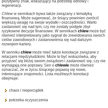
pozytywny znak, wskazujący na potrzebę odnowy i
regeneracji.
Chlew
w sennikach bywa także związany z tematyką
finansową. Może sugerować, że śniący powinien zwrócić
większą uwagę na swoje wydatki i oszczędności. Warto
zastanowić się nad tym, czy nie zostały podjęte zbyt
ryzykowne decyzje finansowe. W sennikach
chlew
może być
również interpretowany jako sygnał do zrewidowania swoich
celów zawodowych i zastanowienia się nad dalszym
rozwojem kariery.
W senniku
chlew
może mieć także konotacje związane z
relacjami międzyludzkimi. Może to być wskazówka, aby
przyjrzeć się bliżej swoim związkom i zastanowić się, czy nie
wymagają one poprawy. Sen o
chlewie
może również
oznaczać, że w życiu śniącego pojawią się nowe,
interesujące znajomości. Lista możliwych konotacji
obejmuje:
chaos i nieporządek
potrzeba oczyszczenia