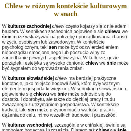
Chlew w różnym kontekście kulturowym
w snach
W
kulturze zachodniej
chlew
często kojarzy się z nieładem i
brudem. W sennikach zachodnich pojawienie się
chlewu
we
śnie
może wskazywać na potrzebę uporządkowania chaosu
w życiu osobistym lub zawodowym. W kontekście
psychologicznym, taki
sen
może być odzwierciedleniem
nieporządku emocjonalnego lub poczucia winy za
zaniedbanie pewnych aspektów życia. W kulturze, gdzie
porządek i estetyka są wysoko cenione,
chlew
we
śnie
może
być sygnałem do wprowadzenia zmian.
W
kulturze słowiańskiej
chlew
ma bardziej praktyczne
konotacje, jako miejsce hodowli świń, które były ważnym
elementem gospodarki wiejskiej. W sennikach słowiańskich,
pojawienie się
chlewu
we
śnie
może odnosić się do
dostatku i dobrobytu, ale także do ciężkiej pracy i trudu
związanego z utrzymaniem gospodarstwa. W kontekście
tradycji, taki
sen
może przypominać o wartości pracy i
dążenia do celu, mimo wszelkich trudności i przeszkód.
W
kulturze wschodniej
, szczególnie w chińskiej, świnie są
symbolem bogactwa i szczęścia. Dlatego też
chlew
we
śnie