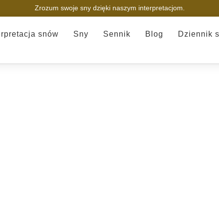
Zrozum swoje sny dzięki naszym interpretacjom.
erpretacja snów
Sny
Sennik
Blog
Dziennik 