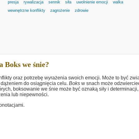
presja
rywalizacja
sennik
siła
uwolnienie emocji
walka
wewnętrzne konflikty
zagrożenie
zdrowie
a Boks we śnie?
flikty oraz potrzebę wyrażenia swoich emocji. Może to być zw
 dążeniem do osiągnięcia celu.
Boks
w snach może odzwiercie
órych, boksowanie we śnie może być oznaką siły i determinacji,
enia lub niepewności.
onotacjami.