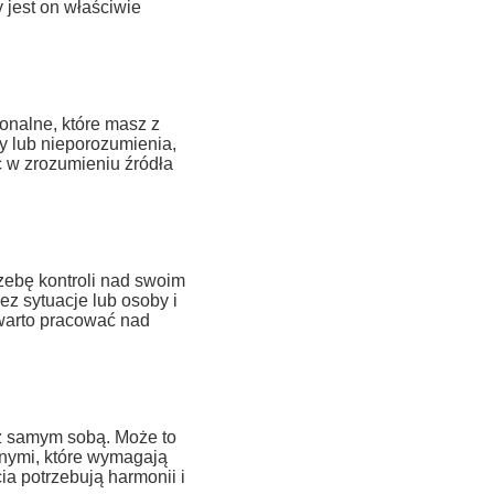
y jest on właściwie
onalne, które masz z
ry lub nieporozumienia,
c w zrozumieniu źródła
zebę kontroli nad swoim
z sytuacje lub osoby i
warto pracować nad
z samym sobą. Może to
lnymi, które wymagają
ia potrzebują harmonii i