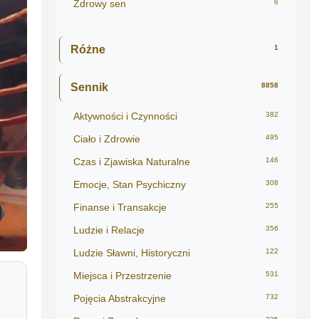
Zdrowy sen
6
Różne
1
Sennik
8858
Aktywności i Czynności
382
Ciało i Zdrowie
495
Czas i Zjawiska Naturalne
146
Emocje, Stan Psychiczny
308
Finanse i Transakcje
255
Ludzie i Relacje
356
Ludzie Sławni, Historyczni
122
Miejsca i Przestrzenie
531
Pojęcia Abstrakcyjne
732