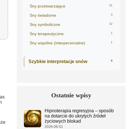
Sny przetwarzające
31
Sny świadome
3
Sny symboliczne
32
Sny terapeutyczne
1
Sny wspólne (interpersonalne)
1
Szybkie interpretacje snów
9
Ostatnie wpisy
nas
m
Hipnoterapia regresyjna – sposób
na dotarcie do ukrytych źródeł
życiowych blokad
oże
2026-06-01