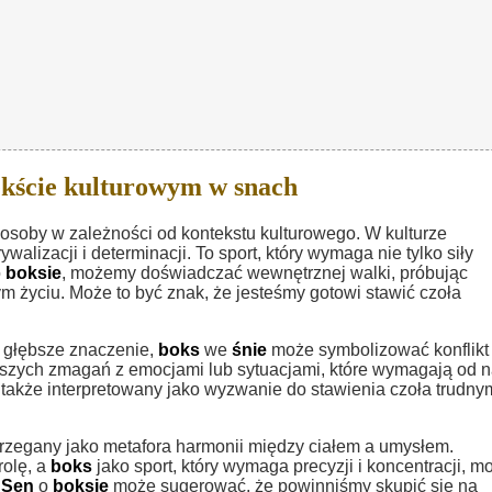
kście kulturowym w snach
osoby w zależności od kontekstu kulturowego. W kulturze
walizacji i determinacji. To sport, który wymaga nie tylko siły
o
boksie
, możemy doświadczać wewnętrznej walki, próbując
życiu. Może to być znak, że jesteśmy gotowi stawić czoła
ą głębsze znaczenie,
boks
we
śnie
może symbolizować konflikt
aszych zmagań z emocjami lub sytuacjami, które wymagają od 
także interpretowany jako wyzwanie do stawienia czoła trudny
rzegany jako metafora harmonii między ciałem a umysłem.
rolę, a
boks
jako sport, który wymaga precyzji i koncentracji, m
.
Sen
o
boksie
może sugerować, że powinniśmy skupić się na