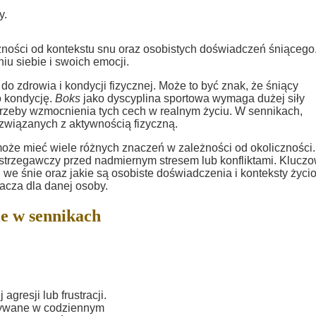
y.
żności od kontekstu snu oraz osobistych doświadczeń śniącego
u siebie i swoich emocji.
o zdrowia i kondycji fizycznej. Może to być znak, że śniący
o kondycję.
Boks
jako dyscyplina sportowa wymaga dużej siły
otrzeby wzmocnienia tych cech w realnym życiu. W sennikach,
 związanych z aktywnością fizyczną.
może mieć wiele różnych znaczeń w zależności od okoliczności.
ł ostrzegawczy przed nadmiernym stresem lub konfliktami. Klucz
 we śnie oraz jakie są osobiste doświadczenia i konteksty życ
cza dla danej osoby.
e w sennikach
resji lub frustracji.
krywane w codziennym