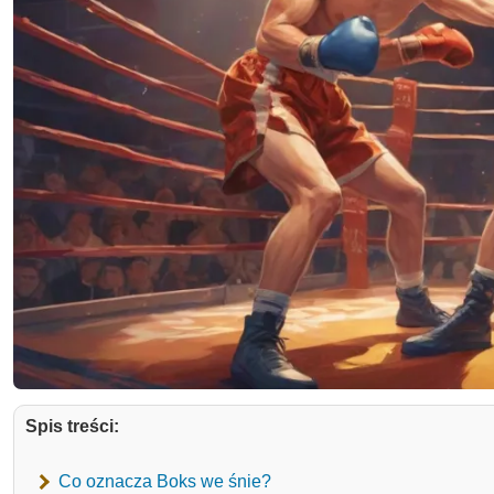
Spis treści:
Co oznacza Boks we śnie?