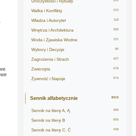
Uroczystości i Rytuały
205
Walka i Konflikty
215
Władza i Autorytet
118
.
Wnętrza i Architektura
305
Woda i Zjawiska Wodne
151
Wybory i Decyzje
90
Zagrożenia i Strach
437
owe
Zwierzęta
478
iowe
Żywność i Napoje
574
Sennik alfabetycznie
8515
Sennik na literę A, Ą
366
Sennik na literę B
650
Sennik na literę C, Ć
438