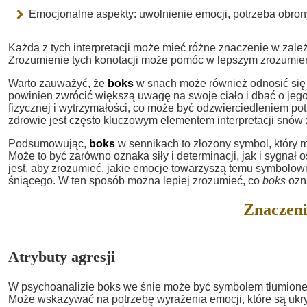
Emocjonalne aspekty: uwolnienie emocji, potrzeba obron
Każda z tych interpretacji może mieć różne znaczenie w zale
Zrozumienie tych konotacji może pomóc w lepszym zrozumieni
Warto zauważyć, że
boks
w snach może również odnosić się d
powinien zwrócić większą uwagę na swoje ciało i dbać o jeg
fizycznej i wytrzymałości, co może być odzwierciedleniem p
zdrowie jest często kluczowym elementem interpretacji snów
Podsumowując,
boks
w sennikach to złożony symbol, który 
Może to być zarówno oznaka siły i determinacji, jak i sygna
jest, aby zrozumieć, jakie emocje towarzyszą temu symbolowi
śniącego. W ten sposób można lepiej zrozumieć, co
boks
ozna
Znaczeni
Atrybuty agresji
W psychoanalizie boks we śnie może być symbolem tłumionej ag
Może wskazywać na potrzebę wyrażenia emocji, które są u