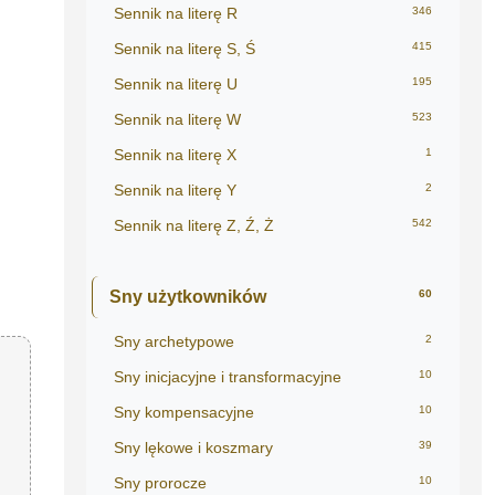
Sennik na literę R
346
Sennik na literę S, Ś
415
Sennik na literę U
195
Sennik na literę W
523
Sennik na literę X
1
Sennik na literę Y
2
Sennik na literę Z, Ź, Ż
542
Sny użytkowników
60
Sny archetypowe
2
Sny inicjacyjne i transformacyjne
10
Sny kompensacyjne
10
Sny lękowe i koszmary
39
Sny prorocze
10