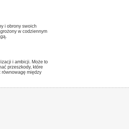
y i obrony swoich
 zagrożony w codziennym
agą.
acji i ambicji. Może to
nać przeszkody, które
ać równowagę między