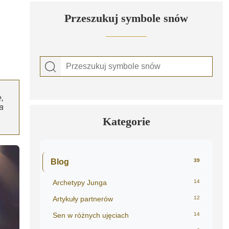
Przeszukuj symbole snów
,
a
Kategorie
Blog
39
Archetypy Junga
14
Artykuły partnerów
12
Sen w różnych ujęciach
14