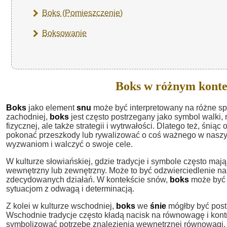
Boks (Pomieszczenie)
Boksowanie
Boks w różnym konte
Boks
jako element
snu
może być interpretowany na różne sp
zachodniej,
boks
jest często postrzegany jako symbol walki, ry
fizycznej, ale także strategii i wytrwałości. Dlatego też, śniąc 
pokonać przeszkody lub rywalizować o coś ważnego w naszym 
wyzwaniom i walczyć o swoje cele.
W kulturze słowiańskiej, gdzie tradycje i symbole często maj
wewnętrzny lub zewnętrzny. Może to być odzwierciedlenie n
zdecydowanych działań. W kontekście snów,
boks
może być 
sytuacjom z odwagą i determinacją.
Z kolei w kulturze wschodniej,
boks
we
śnie
mógłby być post
Wschodnie tradycje często kładą nacisk na równowagę i kont
symbolizować potrzebę znalezienia wewnętrznej równowagi