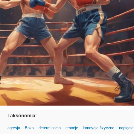
Taksonomia:
agresja
Boks
determinacja
emocje
kondycja fizyczna
napięcie