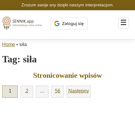
Zrozum swoje sny dzięki naszym interpretacjom.
☰
Home
•
siła
Tag:
siła
Stronicowanie wpisów
1
2
…
56
Następny