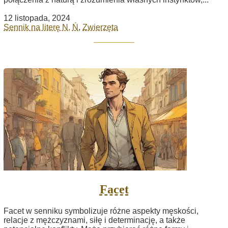
12 listopada, 2024
Sennik na literę N, Ń
,
Zwierzęta
Facet
Facet w senniku symbolizuje różne aspekty męskości,
relacje z mężczyznami, siłę i determinację, a także