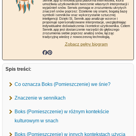
Sennik.app to innowacyjna platforma internetowa, która
umożliwia użytkownikom tworzenie własnych interpretacji i
wyjaśnień snów. Serwis pomaga w zrozumieniu ukrytych
znaczeń snów poprzez: Dzielenie się snami, bogatą bazę
symboli i senników oraz wykorzystanie sztucznej
inteligencji: Dzięki SI, Sennik.app analizuje wzorce i
proponuje spersonalizowane interpretacje, uwzględniając
indywidualne doświadczenia i kontekst użytkownika. Celem
Sennik.app jest dostarczenie narzędzi do głębszego
zrozumienia siebie poprzez analizę snów, łącząc
tradycyjną wiedzę z nowoczesną technologią.
Zobacz pełny biogram
Spis treści:
Co oznacza Boks (Pomieszczenie) we śnie?
Znaczenie w sennikach
Boks (Pomieszczenie) w różnym kontekście
kulturowym w snach
Boks (Pomieszczenie) w innych kontekstach użycia