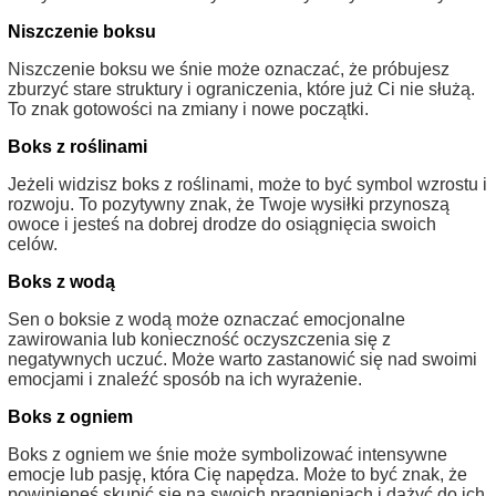
Niszczenie boksu
Niszczenie boksu we śnie może oznaczać, że próbujesz
zburzyć stare struktury i ograniczenia, które już Ci nie służą.
To znak gotowości na zmiany i nowe początki.
Boks z roślinami
Jeżeli widzisz boks z roślinami, może to być symbol wzrostu i
rozwoju. To pozytywny znak, że Twoje wysiłki przynoszą
owoce i jesteś na dobrej drodze do osiągnięcia swoich
celów.
Boks z wodą
Sen o boksie z wodą może oznaczać emocjonalne
zawirowania lub konieczność oczyszczenia się z
negatywnych uczuć. Może warto zastanowić się nad swoimi
emocjami i znaleźć sposób na ich wyrażenie.
Boks z ogniem
Boks z ogniem we śnie może symbolizować intensywne
emocje lub pasję, która Cię napędza. Może to być znak, że
powinieneś skupić się na swoich pragnieniach i dążyć do ich