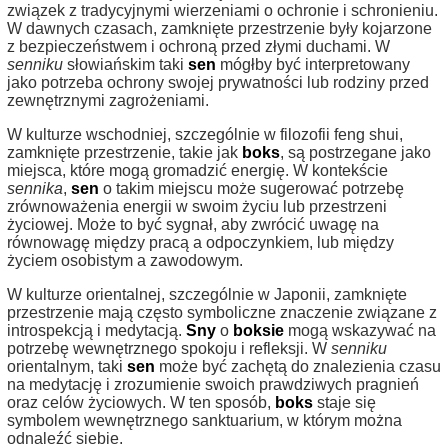
związek z tradycyjnymi wierzeniami o ochronie i schronieniu.
W dawnych czasach, zamknięte przestrzenie były kojarzone
z bezpieczeństwem i ochroną przed złymi duchami. W
senniku
słowiańskim taki
sen
mógłby być interpretowany
jako potrzeba ochrony swojej prywatności lub rodziny przed
zewnętrznymi zagrożeniami.
W kulturze wschodniej, szczególnie w filozofii feng shui,
zamknięte przestrzenie, takie jak
boks
, są postrzegane jako
miejsca, które mogą gromadzić energię. W kontekście
sennika
,
sen
o takim miejscu może sugerować potrzebę
zrównoważenia energii w swoim życiu lub przestrzeni
życiowej. Może to być sygnał, aby zwrócić uwagę na
równowagę między pracą a odpoczynkiem, lub między
życiem osobistym a zawodowym.
W kulturze orientalnej, szczególnie w Japonii, zamknięte
przestrzenie mają często symboliczne znaczenie związane z
introspekcją i medytacją.
Sny
o
boksie
mogą wskazywać na
potrzebę wewnętrznego spokoju i refleksji. W
senniku
orientalnym, taki
sen
może być zachętą do znalezienia czasu
na medytację i zrozumienie swoich prawdziwych pragnień
oraz celów życiowych. W ten sposób,
boks
staje się
symbolem wewnętrznego sanktuarium, w którym można
odnaleźć siebie.