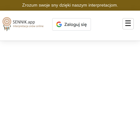
Zrozum swoje sny dzięki naszym interpretacjom.
☰