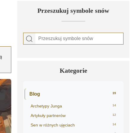
Przeszukuj symbole snów
ą
Kategorie
Blog
39
Archetypy Junga
14
Artykuły partnerów
12
Sen w różnych ujęciach
14