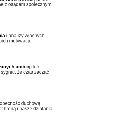
ane z osądem społecznym
ia
i analizy własnych
oich motywacji.
wanych ambicji
lub
 sygnał, że czas zacząć
 obecność duchową,
ochroną i nasze działania