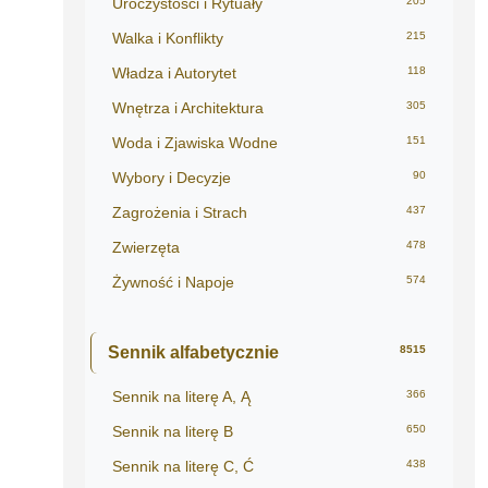
Uroczystości i Rytuały
205
Walka i Konflikty
215
Władza i Autorytet
118
Wnętrza i Architektura
305
Woda i Zjawiska Wodne
151
Wybory i Decyzje
90
Zagrożenia i Strach
437
Zwierzęta
478
Żywność i Napoje
574
Sennik alfabetycznie
8515
Sennik na literę A, Ą
366
Sennik na literę B
650
Sennik na literę C, Ć
438