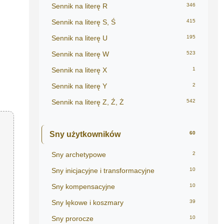
Sennik na literę R
346
Sennik na literę S, Ś
415
Sennik na literę U
195
Sennik na literę W
523
Sennik na literę X
1
Sennik na literę Y
2
Sennik na literę Z, Ź, Ż
542
Sny użytkowników
60
Sny archetypowe
2
Sny inicjacyjne i transformacyjne
10
Sny kompensacyjne
10
Sny lękowe i koszmary
39
Sny prorocze
10