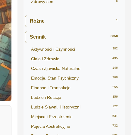
Zdrowy sen
6
Różne
1
Sennik
8858
Aktywności i Czynności
382
Ciało i Zdrowie
495
Czas i Zjawiska Naturalne
146
Emocje, Stan Psychiczny
308
Finanse i Transakcje
255
Ludzie i Relacje
356
Ludzie Sławni, Historyczni
122
Miejsca i Przestrzenie
531
Pojęcia Abstrakcyjne
732