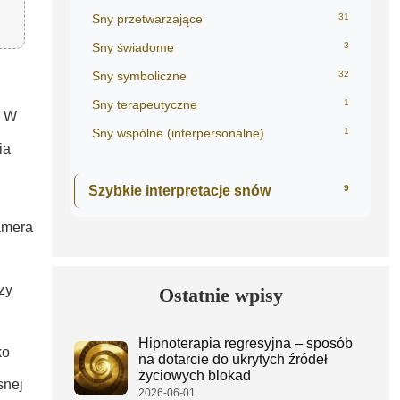
Sny przetwarzające
31
Sny świadome
3
Sny symboliczne
32
Sny terapeutyczne
1
. W
Sny wspólne (interpersonalne)
1
ia
Szybkie interpretacje snów
9
amera
zy
Ostatnie wpisy
Hipnoterapia regresyjna – sposób
ko
na dotarcie do ukrytych źródeł
życiowych blokad
snej
2026-06-01