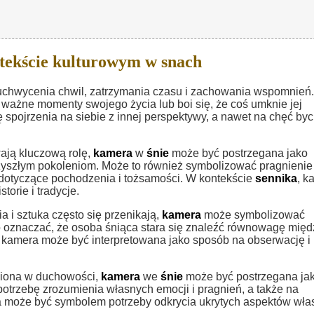
ekście kulturowym w snach
uchwycenia chwil, zatrzymania czasu i zachowania wspomnień
 ważne momenty swojego życia lub boi się, że coś umknie jej
pojrzenia na siebie z innej perspektywy, a nawet na chęć byc
wają kluczową rolę,
kamera
w
śnie
może być postrzegana jako
zyszłym pokoleniom. Może to również symbolizować pragnienie
a dotyczące pochodzenia i tożsamości. W kontekście
sennika
, k
orie i tradycje.
a i sztuka często się przenikają,
kamera
może symbolizować
 oznaczać, że osoba śniąca stara się znaleźć równowagę międ
, kamera może być interpretowana jako sposób na obserwację i
eniona w duchowości,
kamera
we
śnie
może być postrzegana ja
otrzebę zrozumienia własnych emocji i pragnień, a także na
a może być symbolem potrzeby odkrycia ukrytych aspektów wła