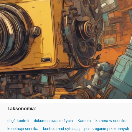
Taksonomia:
chęć kontroli
dokumentowanie życia
Kamera
kamera w senniku
konotacje sennika
kontrola nad sytuacją
postrzeganie przez innych