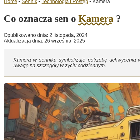
Home
•
Sennik
•
Technologia i Postęp
•
Kamera
Co oznacza sen o
Kamera
?
Opublikowano dnia: 2 listopada, 2024
Aktualizacja dnia: 26 września, 2025
Kamera w senniku symbolizuje potrzebę uchwycenia ws
uwagę na szczegóły w życiu codziennym.