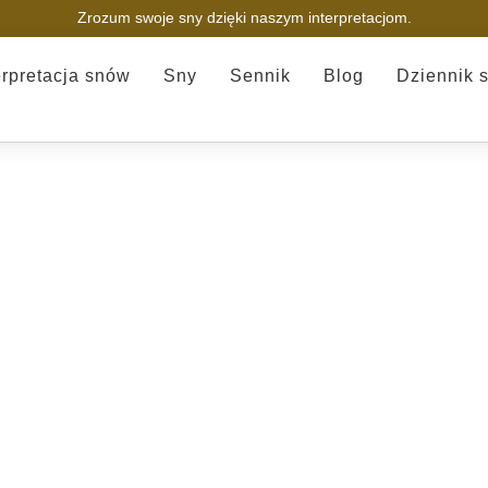
Zrozum swoje sny dzięki naszym interpretacjom.
erpretacja snów
Sny
Sennik
Blog
Dziennik 