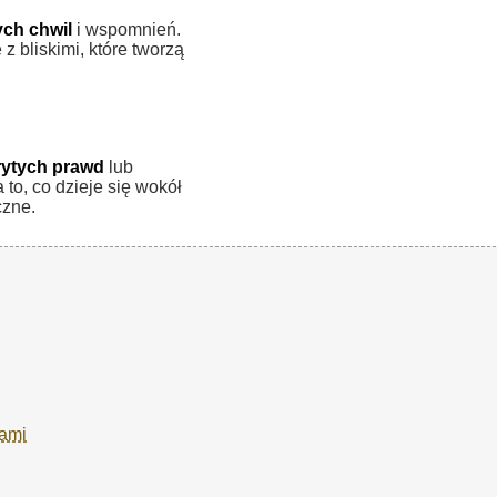
ch chwil
i wspomnień.
z bliskimi, które tworzą
rytych prawd
lub
to, co dzieje się wokół
czne.
iami