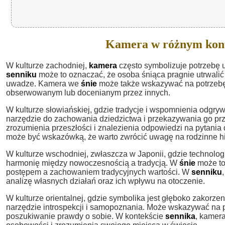
Kamera w różnym kont
W kulturze zachodniej,
kamera
często symbolizuje potrzebę 
senniku
może to oznaczać, że osoba śniąca pragnie utrwalić
uwadze. Kamera we
śnie
może także wskazywać na potrzebę s
obserwowanym lub docenianym przez innych.
W kulturze słowiańskiej, gdzie tradycje i wspomnienia odgry
narzędzie do zachowania dziedzictwa i przekazywania go pr
zrozumienia przeszłości i znalezienia odpowiedzi na pytani
może być wskazówką, że warto zwrócić uwagę na rodzinne hist
W kulturze wschodniej, zwłaszcza w Japonii, gdzie technologi
harmonię między nowoczesnością a tradycją. W
śnie
może to
postępem a zachowaniem tradycyjnych wartości. W
senniku
analizę własnych działań oraz ich wpływu na otoczenie.
W kulturze orientalnej, gdzie symbolika jest głęboko zakorz
narzędzie introspekcji i samopoznania. Może wskazywać na p
poszukiwanie prawdy o sobie. W kontekście
sennika
, kamer