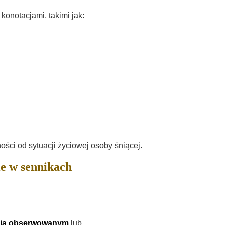
onotacjami, takimi jak:
ości od sytuacji życiowej osoby śniącej.
e w sennikach
cia obserwowanym
lub