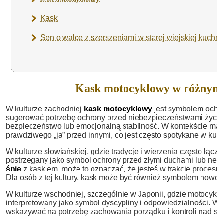
Kask
Sen o walce z szerszeniami w starej wiejskiej kuch
Kask motocyklowy w różnym
W kulturze zachodniej
kask motocyklowy
jest symbolem och
sugerować potrzebę ochrony przed niebezpieczeństwami życ
bezpieczeństwo lub emocjonalną stabilność. W kontekście 
prawdziwego „ja” przed innymi, co jest często spotykane w k
W kulturze słowiańskiej, gdzie tradycje i wierzenia często łą
postrzegany jako symbol ochrony przed złymi duchami lub n
śnie
z kaskiem, może to oznaczać, że jesteś w trakcie proc
Dla osób z tej kultury, kask może być również symbolem nowoc
W kulturze wschodniej, szczególnie w Japonii, gdzie motocyk
interpretowany jako symbol dyscypliny i odpowiedzialności.
wskazywać na potrzebę zachowania porządku i kontroli nad s