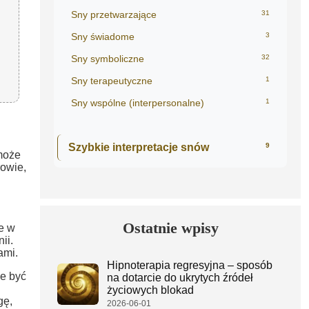
Sny przetwarzające
31
Sny świadome
3
Sny symboliczne
32
Sny terapeutyczne
1
Sny wspólne (interpersonalne)
1
Szybkie interpretacje snów
9
oże
owie,
Ostatnie wpisy
ie w
ii.
ami.
Hipnoterapia regresyjna – sposób
e być
na dotarcie do ukrytych źródeł
życiowych blokad
gę,
2026-06-01