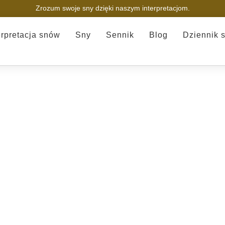
Zrozum swoje sny dzięki naszym interpretacjom.
erpretacja snów
Sny
Sennik
Blog
Dziennik 