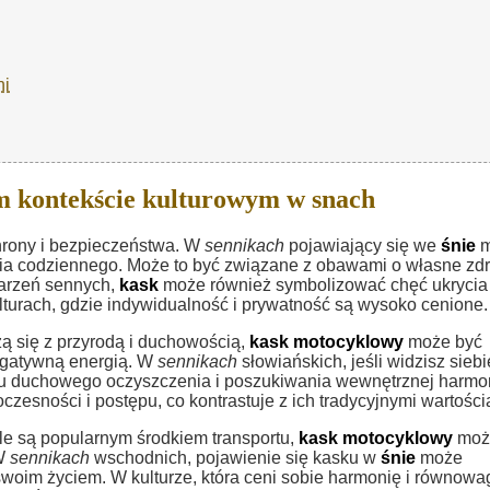
ni
 kontekście kulturowym w snach
rony i bezpieczeństwa. W
sennikach
pojawiający się we
śnie
m
ia codziennego. Może to być związane z obawami o własne zdr
marzeń sennych,
kask
może również symbolizować chęć ukrycia
ulturach, gdzie indywidualność i prywatność są wysoko cenione.
czą się z przyrodą i duchowością,
kask motocyklowy
może być
egatywną energią. W
sennikach
słowiańskich, jeśli widzisz sieb
esu duchowego oczyszczenia i poszukiwania wewnętrznej harmon
zesności i postępu, co kontrastuje z ich tradycyjnymi wartości
le są popularnym środkiem transportu,
kask motocyklowy
moż
 W
sennikach
wschodnich, pojawienie się kasku w
śnie
może
woim życiem. W kulturze, która ceni sobie harmonię i równowa