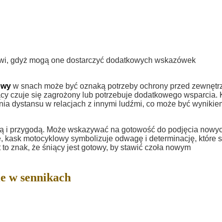
wi, gdyż mogą one dostarczyć dodatkowych wskazówek
owy
w snach może być oznaką potrzeby ochrony przed zewnętr
ący czuje się zagrożony lub potrzebuje dodatkowego wsparcia.
a dystansu w relacjach z innymi ludźmi, co może być wynikie
óżą i przygodą. Może wskazywać na gotowość do podjęcia nowy
, kask motocyklowy symbolizuje odwagę i determinację, które 
to znak, że śniący jest gotowy, by stawić czoła nowym
e w sennikach