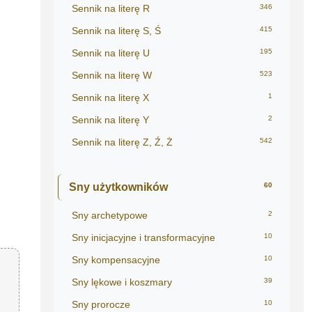
Sennik na literę R
346
Sennik na literę S, Ś
415
Sennik na literę U
195
Sennik na literę W
523
Sennik na literę X
1
Sennik na literę Y
2
Sennik na literę Z, Ź, Ż
542
Sny użytkowników
60
Sny archetypowe
2
Sny inicjacyjne i transformacyjne
10
Sny kompensacyjne
10
Sny lękowe i koszmary
39
Sny prorocze
10