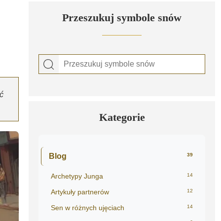
Przeszukuj symbole snów
ć
.
Kategorie
Blog
39
Archetypy Junga
14
Artykuły partnerów
12
Sen w różnych ujęciach
14