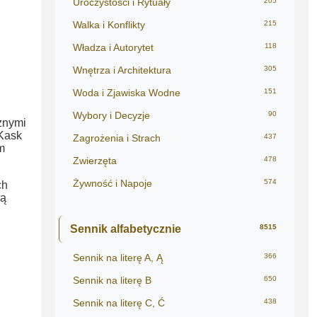
Uroczystości i Rytuały
205
Walka i Konflikty
215
Władza i Autorytet
118
Wnętrza i Architektura
305
Woda i Zjawiska Wodne
151
Wybory i Decyzje
90
znymi
 Kask
Zagrożenia i Strach
437
m
Zwierzęta
478
Żywność i Napoje
574
ch
są
Sennik alfabetycznie
8515
Sennik na literę A, Ą
366
Sennik na literę B
650
Sennik na literę C, Ć
438