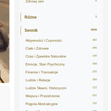
Zdrowy sen
6
Różne
1
Sennik
8858
Aktywności i Czynności
382
Ciało i Zdrowie
495
Czas i Zjawiska Naturalne
146
Emocje, Stan Psychiczny
308
Finanse i Transakcje
255
Ludzie i Relacje
356
Ludzie Sławni, Historyczni
122
Miejsca i Przestrzenie
531
Pojęcia Abstrakcyjne
732