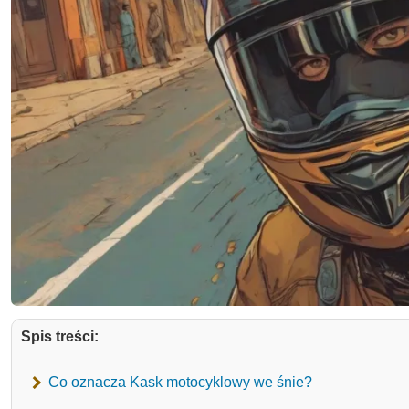
Spis treści:
Co oznacza Kask motocyklowy we śnie?