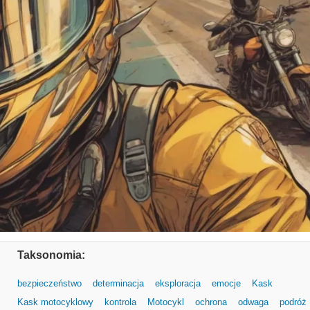
Taksonomia:
bezpieczeństwo
determinacja
eksploracja
emocje
Kask
Kask motocyklowy
kontrola
Motocykl
ochrona
odwaga
podróż