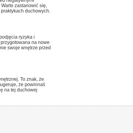
zed negatywnymi
 Warto zastanowić się,
w praktykach duchowych.
odjęcia ryzyka i
eś przygotowana na nowe
nie swoje wnętrze przed
ętrznej. To znak, że
sugeruje, że powinnaś
ię na tej duchowej