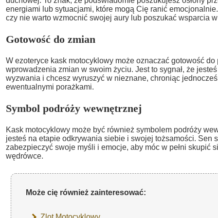
duchowej. To znak, że podświadomie poszukujesz osłony pr
energiami lub sytuacjami, które mogą Cię ranić emocjonalnie.
czy nie warto wzmocnić swojej aury lub poszukać wsparcia 
Gotowość do zmian
W ezoteryce kask motocyklowy może oznaczać gotowość do p
wprowadzenia zmian w swoim życiu. Jest to sygnał, że jest
wyzwania i chcesz wyruszyć w nieznane, chroniąc jednocześ
ewentualnymi porażkami.
Symbol podróży wewnętrznej
Kask motocyklowy może być również symbolem podróży wewn
jesteś na etapie odkrywania siebie i swojej tożsamości. Sen 
zabezpieczyć swoje myśli i emocje, aby móc w pełni skupić s
wędrówce.
Może cię również zainteresować:
Zlot Motocyklowy