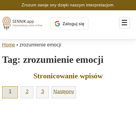
Zrozum swoje sny dzięki naszym interpretacjom.
☰
Home
•
zrozumienie emocji
Tag:
zrozumienie emocji
Stronicowanie wpisów
1
2
3
Następny