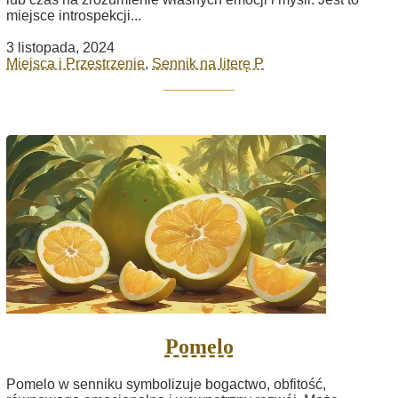
miejsce introspekcji...
3 listopada, 2024
Miejsca i Przestrzenie
,
Sennik na literę P
Pomelo
Pomelo w senniku symbolizuje bogactwo, obfitość,