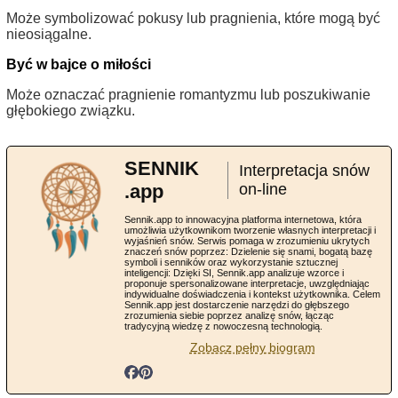
Może symbolizować pokusy lub pragnienia, które mogą być
nieosiągalne.
Być w bajce o miłości
Może oznaczać pragnienie romantyzmu lub poszukiwanie
głębokiego związku.
SENNIK
Interpretacja snów
.app
on-line
Sennik.app to innowacyjna platforma internetowa, która
umożliwia użytkownikom tworzenie własnych interpretacji i
wyjaśnień snów. Serwis pomaga w zrozumieniu ukrytych
znaczeń snów poprzez: Dzielenie się snami, bogatą bazę
symboli i senników oraz wykorzystanie sztucznej
inteligencji: Dzięki SI, Sennik.app analizuje wzorce i
proponuje spersonalizowane interpretacje, uwzględniając
indywidualne doświadczenia i kontekst użytkownika. Celem
Sennik.app jest dostarczenie narzędzi do głębszego
zrozumienia siebie poprzez analizę snów, łącząc
tradycyjną wiedzę z nowoczesną technologią.
Zobacz pełny biogram