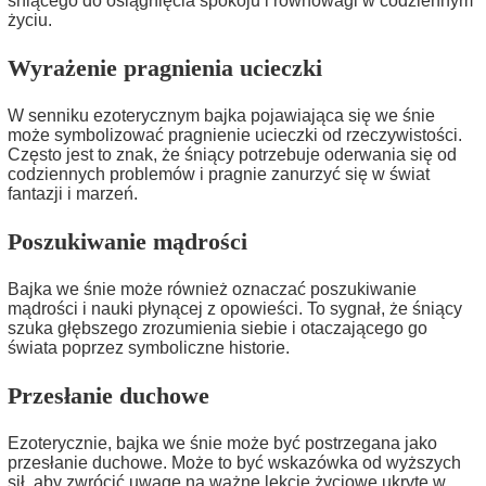
śniącego do osiągnięcia spokoju i równowagi w codziennym
życiu.
Wyrażenie pragnienia ucieczki
W senniku ezoterycznym bajka pojawiająca się we śnie
może symbolizować pragnienie ucieczki od rzeczywistości.
Często jest to znak, że śniący potrzebuje oderwania się od
codziennych problemów i pragnie zanurzyć się w świat
fantazji i marzeń.
Poszukiwanie mądrości
Bajka we śnie może również oznaczać poszukiwanie
mądrości i nauki płynącej z opowieści. To sygnał, że śniący
szuka głębszego zrozumienia siebie i otaczającego go
świata poprzez symboliczne historie.
Przesłanie duchowe
Ezoterycznie, bajka we śnie może być postrzegana jako
przesłanie duchowe. Może to być wskazówka od wyższych
sił, aby zwrócić uwagę na ważne lekcje życiowe ukryte w