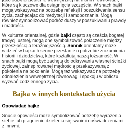
które są kluczowe dla osiągnięcia szczęścia. W snach bajki
mogą wskazywać na potrzebę refleksji i poszukiwania sensu
życia, zachęcając do medytacji i samopoznania. Mogą
również symbolizować podróż duszy w poszukiwaniu prawdy
i mądrości.
W kulturze orientalnej, gdzie
bajki
często są częścią bogatej
tradycji ustnej, mogą one symbolizować połączenie między
przeszłością a teraźniejszością.
Sennik
orientalny może
widzieć w bajkach senne przesłanie o potrzebie zrozumienia
historii i dziedzictwa, które kształtują naszą tożsamość. W
snach bajki mogą być zachętą do odkrywania własnej ścieżki
życiowej, zainspirowanej mądrością przekazywaną z
pokolenia na pokolenie. Mogą też wskazywać na potrzebę
odnalezienia wewnętrznej równowagi i spokoju w obliczu
wyzwań codziennego życia.
Bajka w innych kontekstach użycia
Opowiadać bajkę
Snucie opowieści może symbolizować potrzebę wyrażenia
siebie lub pragnienie dzielenia się swoimi doświadczeniami
z innymi.