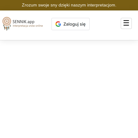
Zrozum swoje sny dzięki naszym interpretacjom.
☰