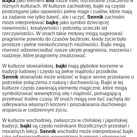
Bajka
jako element
snu
może mieć różnorodne znaczenia w
różnych kulturach. W kulturze zachodniej, bajki są często
postrzegane jako opowieści pełne magii i cudów, które mają
za zadanie nie tylko bawić, ale i uczyć.
Sennik
zachodni
może interpretować
bajkę
jako symbol dziecięcej
niewinności, kreatywności i potrzeby ucieczki od
rzeczywistości. W snach takie motywy mogą sugerować
pragnienie powrotu do czasów beztroski, kiedy życie było
prostsze i pełne nieskończonych możliwości. Bajki mogą
również odzwierciedlać nasze ukryte pragnienia, marzenia i
nadzieje, które pragniemy zrealizować.
W kulturze słowiańskiej,
bajki
mają głębokie korzenie w
tradycji ludowej i często są pełne mądrości przodków.
Sennik
słowiański może widzieć w bajce senne przesłanie o
potrzebie połączenia z naturą i duchowością. Bajki w tej
kulturze często zawierają elementy magiczne, które mogą
symbolizować wewnętrzną siłę i mądrość, pomagającą
przetrwać trudne czasy. W snach mogą one być zachętą do
odkrywania własnych korzeni i poszukiwania duchowego
wsparcia w codziennym życiu.
W kulturze wschodniej, zwłaszcza w chińskiej i japońskiej
tradycji,
bajki
są często nośnikami filozoficznych przesłań i
moralnych lekcji.
Sennik
wschodni może interpretować bajki
jako odzwierciedlenie wewnętrznej harmonii i równowagi,