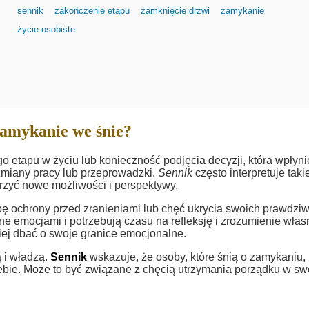
sennik
zakończenie etapu
zamknięcie drzwi
zamykanie
życie osobiste
amykanie we śnie?
etapu w życiu lub konieczność podjęcia decyzji, która wpłyni
zmiany pracy lub przeprowadzki.
Sennik
często interpretuje taki
rzyć nowe możliwości i perspektywy.
 ochrony przed zranieniami lub chęć ukrycia swoich prawdzi
ne emocjami i potrzebują czasu na refleksję i zrozumienie wła
iej dbać o swoje granice emocjonalne.
 i władzą.
Sennik
wskazuje, że osoby, które śnią o zamykaniu,
iebie. Może to być związane z chęcią utrzymania porządku w s