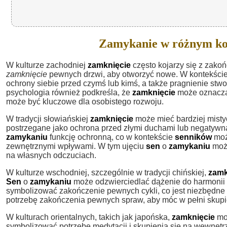
Zamykanie w różnym ko
W kulturze zachodniej
zamknięcie
często kojarzy się z zako
zamknięcie
pewnych drzwi, aby otworzyć nowe. W kontekści
ochrony siebie przed czymś lub kimś, a także pragnienie st
psychologia również podkreśla, że
zamknięcie
może oznacza
może być kluczowe dla osobistego rozwoju.
W tradycji słowiańskiej
zamknięcie
może mieć bardziej mist
postrzegane jako ochrona przed złymi duchami lub negatywną
zamykaniu
funkcję ochronną, co w kontekście
senników
moż
zewnętrznymi wpływami. W tym ujęciu
sen
o
zamykaniu
może
na własnych odczuciach.
W kulturze wschodniej, szczególnie w tradycji chińskiej,
zamk
Sen
o
zamykaniu
może odzwierciedlać dążenie do harmonii i 
symbolizować zakończenie pewnych cykli, co jest niezbędne
potrzebę zakończenia pewnych spraw, aby móc w pełni skupi
W kulturach orientalnych, takich jak japońska,
zamknięcie
moż
symbolizować potrzebę medytacji i skupienia się na wewnętr