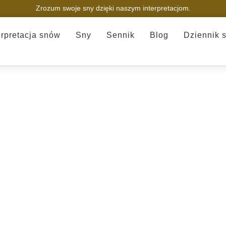
Zrozum swoje sny dzięki naszym interpretacjom.
erpretacja snów
Sny
Sennik
Blog
Dziennik 