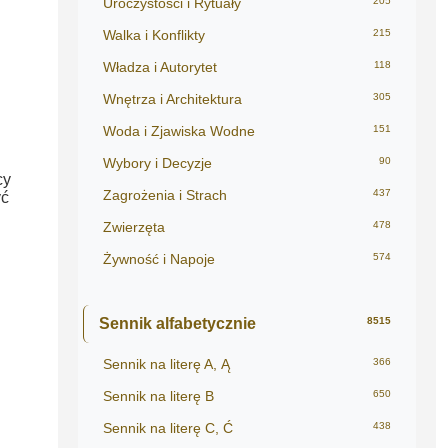
Uroczystości i Rytuały
205
Walka i Konflikty
215
Władza i Autorytet
118
Wnętrza i Architektura
305
Woda i Zjawiska Wodne
151
Wybory i Decyzje
90
cy
Zagrożenia i Strach
437
yć
Zwierzęta
478
Żywność i Napoje
574
Sennik alfabetycznie
8515
Sennik na literę A, Ą
366
Sennik na literę B
650
Sennik na literę C, Ć
438