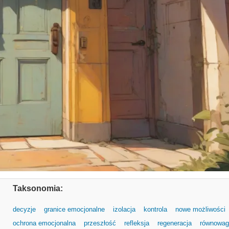
Taksonomia:
decyzje
granice emocjonalne
izolacja
kontrola
nowe możliwości
ochrona emocjonalna
przeszłość
refleksja
regeneracja
równowag