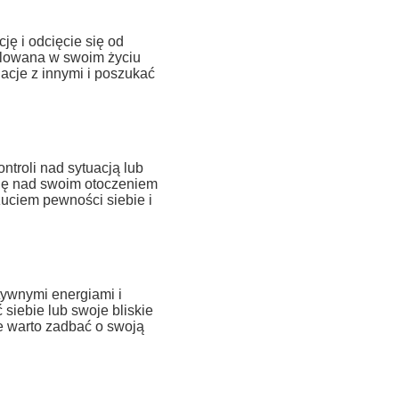
ę i odcięcie się od
zolowana w swoim życiu
acje z innymi i poszukać
troli nad sytuacją lub
olę nad swoim otoczeniem
zuciem pewności siebie i
ywnymi energiami i
siebie lub swoje bliskie
e warto zadbać o swoją