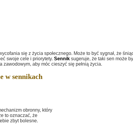
ycofania się z życia społecznego. Może to być sygnał, że śnią
ć swoje cele i priorytety.
Sennik
sugeruje, że taki sen może b
a zawodowym, aby móc cieszyć się pełnią życia.
e w sennikach
mechanizm obronny, który
e to oznaczać, że
iebie zbyt bolesne.