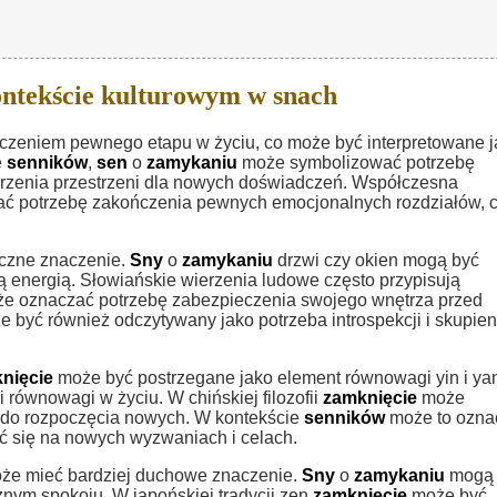
ntekście kulturowym w snach
ńczeniem pewnego etapu w życiu, co może być interpretowane 
e
senników
,
sen
o
zamykaniu
może symbolizować potrzebę
worzenia przestrzeni dla nowych doświadczeń. Współczesna
ć potrzebę zakończenia pewnych emocjonalnych rozdziałów, 
yczne znaczenie.
Sny
o
zamykaniu
drzwi czy okien mogą być
 energią. Słowiańskie wierzenia ludowe często przypisują
e oznaczać potrzebę zabezpieczenia swojego wnętrza przed
 być również odczytywany jako potrzeba introspekcji i skupien
nięcie
może być postrzegane jako element równowagi yin i ya
równowagi w życiu. W chińskiej filozofii
zamknięcie
może
 do rozpoczęcia nowych. W kontekście
senników
może to ozna
ć się na nowych wyzwaniach i celach.
e mieć bardziej duchowe znaczenie.
Sny
o
zamykaniu
mogą
znym spokoju. W japońskiej tradycji zen
zamknięcie
może być