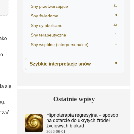
Sny przetwarzające
31
Sny świadome
3
Sny symboliczne
32
Sny terapeutyczne
1
jako
Sny wspólne (interpersonalne)
1
co
Szybkie interpretacje snów
9
ia się
Ostatnie wpisy
ng.
czać
Hipnoterapia regresyjna – sposób
na dotarcie do ukrytych źródeł
życiowych blokad
2026-06-01