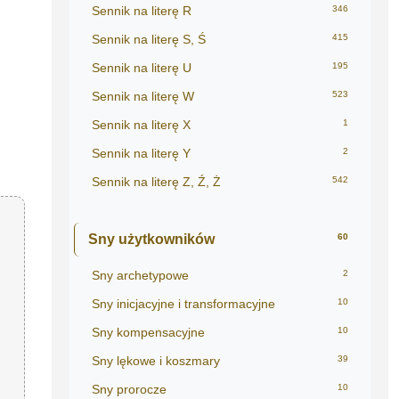
Sennik na literę R
346
Sennik na literę S, Ś
415
Sennik na literę U
195
Sennik na literę W
523
Sennik na literę X
1
Sennik na literę Y
2
Sennik na literę Z, Ź, Ż
542
Sny użytkowników
60
Sny archetypowe
2
Sny inicjacyjne i transformacyjne
10
Sny kompensacyjne
10
Sny lękowe i koszmary
39
Sny prorocze
10