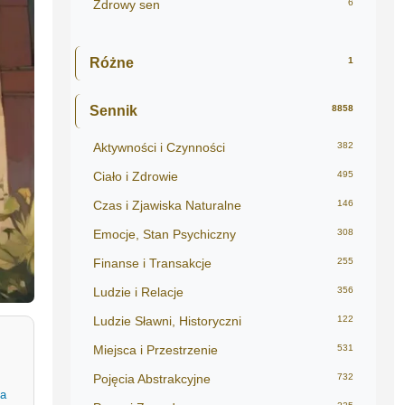
Zdrowy sen
6
Różne
1
Sennik
8858
Aktywności i Czynności
382
Ciało i Zdrowie
495
Czas i Zjawiska Naturalne
146
Emocje, Stan Psychiczny
308
Finanse i Transakcje
255
Ludzie i Relacje
356
Ludzie Sławni, Historyczni
122
Miejsca i Przestrzenie
531
Pojęcia Abstrakcyjne
732
a