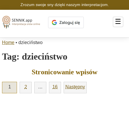
Zrozum swoje sny dzięki naszym interpretacjom.
☰
Home
•
dzieciństwo
Tag:
dzieciństwo
Stronicowanie wpisów
1
2
…
16
Następny