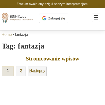
Zrozum swoje sny dzięki naszym interpretacjom.
☰
Home
•
fantazja
Tag:
fantazja
Stronicowanie wpisów
1
2
Następny