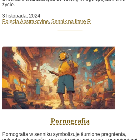
życie.
3 listopada, 2024
Pojęcia Abstrakcyjne
,
Sennik na literę R
Pornografia
Pornografia w senniku symbolizuje tłumione pragnienia,
potrzebę intymności, poczucie winy związane z pragnieniami