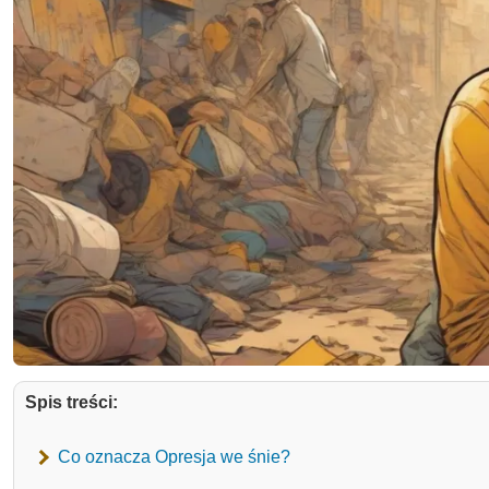
Spis treści:
Co oznacza Opresja we śnie?