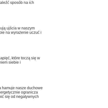
aleźć sposób na ich
dują ujścia w naszym
ie na wyrażenie uczuć i
pięć, które toczą się w
iem siebie i
ra hamuje nasze duchowe
nergetycznie ogranicza
lnić się od negatywnych