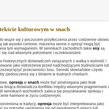
tekście kulturowym w snach
to wiąże się z poczuciem przytłoczenia przez codzienne obowią
 są tak wysoko cenione, marzenia senne o
opresji
mogą być
ania tym wymaganiom. W sennikach zachodnich takie
sny
są
ć się nad własnymi potrzebami i oczekiwaniami.
o historycznych doświadczeń związanych z walką o wolność i
towane jako ostrzeżenie przed nadchodzącymi trudnościami lub
 przezwyciężyć przeciwności losu. Senniki słowiańskie często
y zjednoczenia się z bliskimi w trudnych chwilach.
zowe,
opresja
w
snach
może być postrzegana jako brak
 śniąca doświadcza konfliktu między własnymi pragnieniami 
W sennikach wschodnich zaleca się poszukiwanie spokoju i
ócenie harmonii w życiu codziennym.
korzeniona w tradycji,
opresja
może być interpretowana jako
na potrzebę uwolnienia się od negatywnych emocji lub