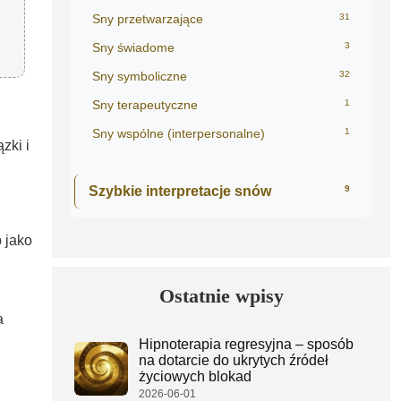
Sny przetwarzające
31
Sny świadome
3
Sny symboliczne
32
Sny terapeutyczne
1
Sny wspólne (interpersonalne)
1
zki i
Szybkie interpretacje snów
9
 jako
Ostatnie wpisy
a
Hipnoterapia regresyjna – sposób
na dotarcie do ukrytych źródeł
życiowych blokad
2026-06-01