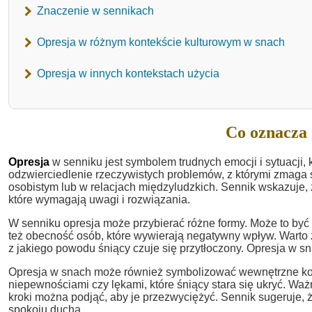
Znaczenie w sennikach
Opresja w różnym kontekście kulturowym w snach
Opresja w innych kontekstach użycia
Co oznacza 
Opresja
w senniku jest symbolem trudnych emocji i sytuacji, 
odzwierciedlenie rzeczywistych problemów, z którymi zmaga s
osobistym lub w relacjach międzyludzkich. Sennik wskazuje, 
które wymagają uwagi i rozwiązania.
W senniku opresja może przybierać różne formy. Może to być u
też obecność osób, które wywierają negatywny wpływ. Warto
z jakiego powodu śniący czuje się przytłoczony. Opresja w sn
Opresja w snach może również symbolizować wewnętrzne konf
niepewnościami czy lękami, które śniący stara się ukryć. Ważn
kroki można podjąć, aby je przezwyciężyć. Sennik sugeruje, ż
spokoju ducha.