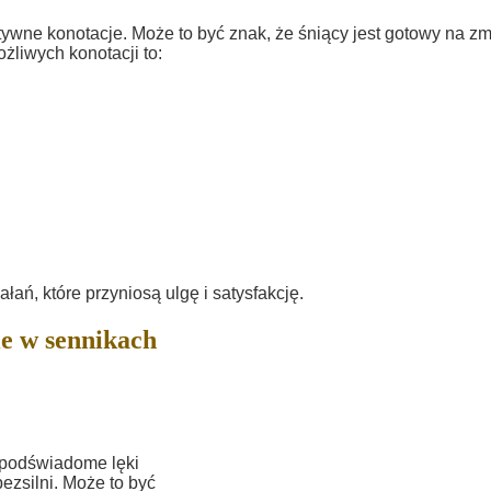
wne konotacje. Może to być znak, że śniący jest gotowy na z
ożliwych konotacji to:
łań, które przyniosą ulgę i satysfakcję.
e w sennikach
 podświadome lęki
ezsilni. Może to być