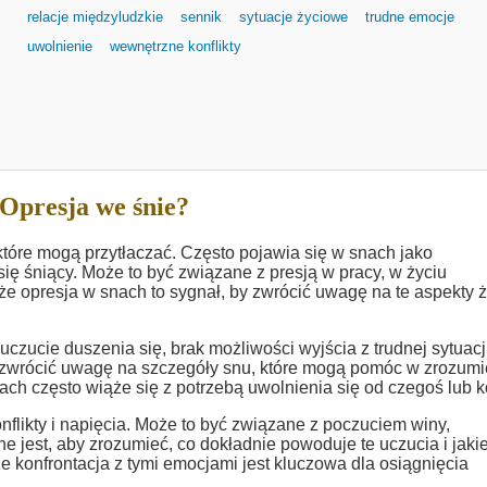
relacje międzyludzkie
sennik
sytuacje życiowe
trudne emocje
uwolnienie
wewnętrzne konflikty
Opresja we śnie?
które mogą przytłaczać. Często pojawia się w snach jako
ię śniący. Może to być związane z presją w pracy, w życiu
że opresja w snach to sygnał, by zwrócić uwagę na te aspekty ż
czucie duszenia się, brak możliwości wyjścia z trudnej sytuacji
 zwrócić uwagę na szczegóły snu, które mogą pomóc w zrozumi
ach często wiąże się z potrzebą uwolnienia się od czegoś lub 
likty i napięcia. Może to być związane z poczuciem winy,
e jest, aby zrozumieć, co dokładnie powoduje te uczucia i jaki
e konfrontacja z tymi emocjami jest kluczowa dla osiągnięcia