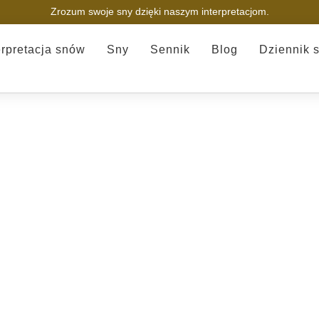
Zrozum swoje sny dzięki naszym interpretacjom.
erpretacja snów
Sny
Sennik
Blog
Dziennik 