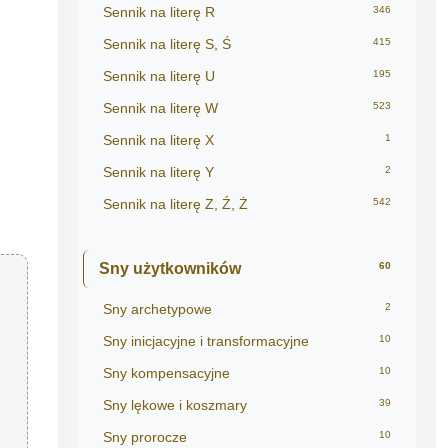
Sennik na literę R
346
Sennik na literę S, Ś
415
Sennik na literę U
195
Sennik na literę W
523
Sennik na literę X
1
Sennik na literę Y
2
Sennik na literę Z, Ź, Ż
542
Sny użytkowników
60
Sny archetypowe
2
Sny inicjacyjne i transformacyjne
10
Sny kompensacyjne
10
Sny lękowe i koszmary
39
Sny prorocze
10