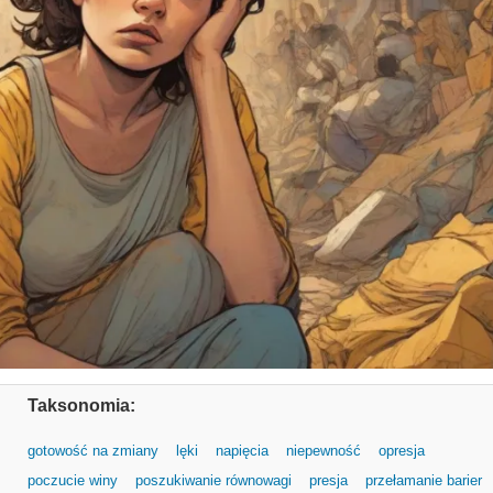
Taksonomia:
gotowość na zmiany
lęki
napięcia
niepewność
opresja
poczucie winy
poszukiwanie równowagi
presja
przełamanie barier