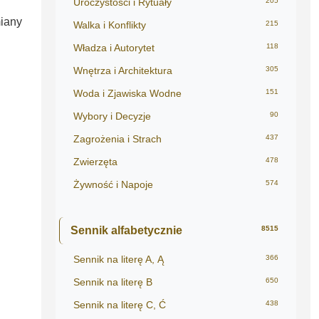
Uroczystości i Rytuały
205
miany
Walka i Konflikty
215
Władza i Autorytet
118
Wnętrza i Architektura
305
Woda i Zjawiska Wodne
151
Wybory i Decyzje
90
Zagrożenia i Strach
437
Zwierzęta
478
Żywność i Napoje
574
Sennik alfabetycznie
8515
Sennik na literę A, Ą
366
Sennik na literę B
650
Sennik na literę C, Ć
438