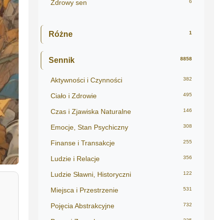
Zdrowy sen
6
Różne
1
Sennik
8858
Aktywności i Czynności
382
Ciało i Zdrowie
495
Czas i Zjawiska Naturalne
146
Emocje, Stan Psychiczny
308
Finanse i Transakcje
255
Ludzie i Relacje
356
Ludzie Sławni, Historyczni
122
Miejsca i Przestrzenie
531
Pojęcia Abstrakcyjne
732