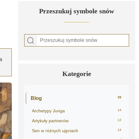
Przeszukuj symbole snów
a
Kategorie
Blog
39
Archetypy Junga
14
Artykuły partnerów
12
Sen w różnych ujęciach
14