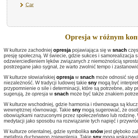
Car
Opresja w różnym kon
W kulturze zachodniej
opresja
pojawiająca się w
snach
częs
presję społeczną. W świecie, gdzie sukces i samorealizacja
odzwierciedleniem lęków związanych z niemożnością sprost
postrzegane jako sygnał, że warto zwolnić tempo i zastanowi
W kulturze słowiańskiej
opresja
w
snach
może odnosić się d
niezależność. W tradycji ludowej takie
sny
mogą być interpre
przypomnienie o sile i determinacji, które są potrzebne, aby
sugerują, że
opresja
w
snach
może być także znakiem potrzeb
W kulturze wschodniej, gdzie harmonia i równowaga są kluc
wewnętrznej równowagi. Takie
sny
mogą sugerować, że osoba
obowiązkami narzuconymi przez społeczeństwo lub rodzinę. 
medytacji jako sposobu na rozwiązanie tych napięć i przywr
W kulturze orientalnej, gdzie symbolika
snów
jest głęboko za
metafora duchowego zniewolenia. Takie
sny
mogą wskazywać 