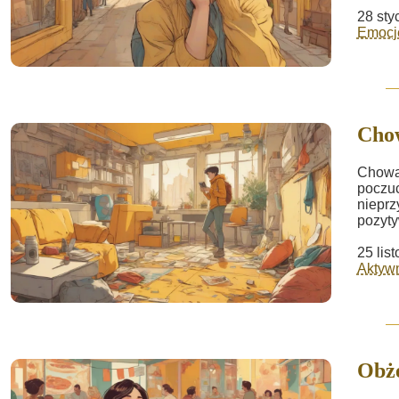
28 sty
Emocje
Cho
Chowan
poczuc
nieprz
pozyty
25 lis
Aktywn
Obż