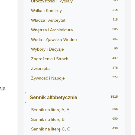
Uroczystości i Rytuały
205
Walka i Konflikty
215
,
Władza i Autorytet
118
Wnętrza i Architektura
305
Woda i Zjawiska Wodne
151
Wybory i Decyzje
90
Zagrożenia i Strach
437
Zwierzęta
478
Żywność i Napoje
574
sję
Sennik alfabetycznie
8515
Sennik na literę A, Ą
366
Sennik na literę B
650
Sennik na literę C, Ć
438