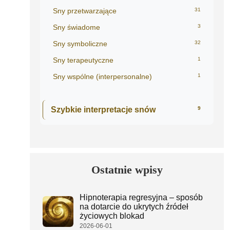
Sny przetwarzające
31
Sny świadome
3
Sny symboliczne
32
Sny terapeutyczne
1
Sny wspólne (interpersonalne)
1
Szybkie interpretacje snów
9
Ostatnie wpisy
Hipnoterapia regresyjna – sposób
na dotarcie do ukrytych źródeł
życiowych blokad
2026-06-01