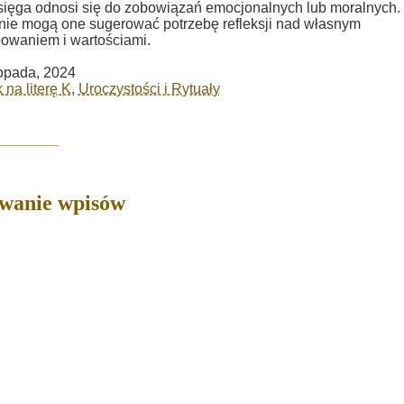
sięga odnosi się do zobowiązań emocjonalnych lub moralnych.
ie mogą one sugerować potrzebę refleksji nad własnym
owaniem i wartościami.
topada, 2024
 na literę K
,
Uroczystości i Rytuały
owanie wpisów