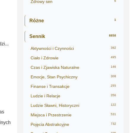
Zdrowy sen
6
Różne
1
Sennik
8858
zi...
Aktywności i Czynności
382
Ciało i Zdrowie
495
Czas i Zjawiska Naturalne
146
Emocje, Stan Psychiczny
308
Finanse i Transakcje
255
Ludzie i Relacje
356
Ludzie Sławni, Historyczni
122
as
Miejsca i Przestrzenie
531
dnych
Pojęcia Abstrakcyjne
732