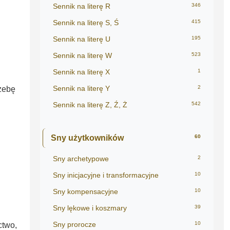
Sennik na literę R
346
Sennik na literę S, Ś
415
Sennik na literę U
195
Sennik na literę W
523
Sennik na literę X
1
Sennik na literę Y
2
rzebę
Sennik na literę Z, Ź, Ż
542
Sny użytkowników
60
Sny archetypowe
2
Sny inicjacyjne i transformacyjne
10
Sny kompensacyjne
10
Sny lękowe i koszmary
39
Sny prorocze
10
ctwo,