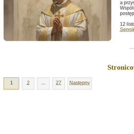
a przy
Wspóln
postęp
12 lis
Sennik
Stronic
1
2
…
27
Następny