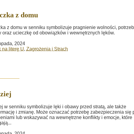
czka z domu
ka z domu w senniku symbolizuje pragnienie wolności, potrze
 oraz ucieczkę od obowiązków i wewnętrznych lęków.
topada, 2024
 na literę U
,
Zagrożenia i Strach
ziej
ej w senniku symbolizuje lęki i obawy przed stratą, ale także
ormację i zmianę. Może oznaczać potrzebę zabezpieczenia się 
eniami lub wskazywać na wewnętrzne konflikty i emocje, które
ją...
topada, 2024