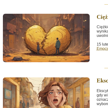
Cięż
Ciężki
wynika
uwolni
15 lut
Emocje
Eksc
Ekscyt
gdy wi
oznacz
wybor