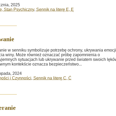
cznia, 2025
, Stan Psychiczny
,
Sennik na literę E, Ę
wanie
ie w senniku symbolizuje potrzebę ochrony, ukrywania emocji
ia winy. Może również oznaczać próbę zapomnienia o
yjemnych sytuacjach lub ukrywanie przed światem swoich lękó
wnym kontekście oznacza bezpieczeństwo...
topada, 2024
ości i Czynności
,
Sennik na literę C, Ć
eranie