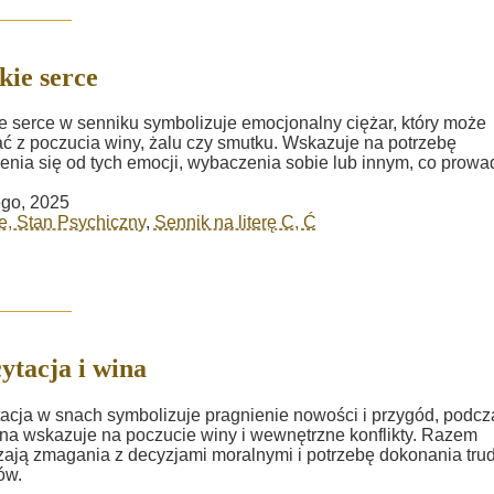
kie serce
e serce w senniku symbolizuje emocjonalny ciężar, który może
ć z poczucia winy, żalu czy smutku. Wskazuje na potrzebę
enia się od tych emocji, wybaczenia sobie lub innym, co prowad
ego, 2025
, Stan Psychiczny
,
Sennik na literę C, Ć
ytacja i wina
acja w snach symbolizuje pragnienie nowości i przygód, podcz
na wskazuje na poczucie winy i wewnętrzne konflikty. Razem
ają zmagania z decyzjami moralnymi i potrzebę dokonania tru
ów.