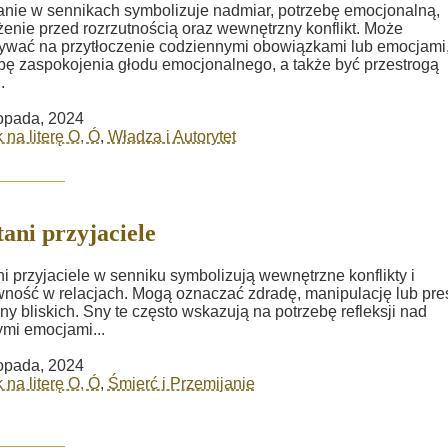
nie w sennikach symbolizuje nadmiar, potrzebę emocjonalną,
żenie przed rozrzutnością oraz wewnętrzny konflikt. Może
wać na przytłoczenie codziennymi obowiązkami lub emocjami
bę zaspokojenia głodu emocjonalnego, a także być przestrogą
.
topada, 2024
 na literę O, Ó
,
Władza i Autorytet
ani przyjaciele
i przyjaciele w senniku symbolizują wewnętrzne konflikty i
ność w relacjach. Mogą oznaczać zdradę, manipulację lub pre
ony bliskich. Sny te często wskazują na potrzebę refleksji nad
mi emocjami...
topada, 2024
 na literę O, Ó
,
Śmierć i Przemijanie