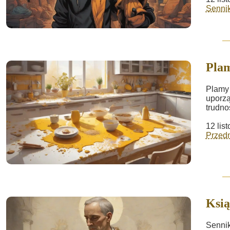
Sennik 
Plam
Plamy 
uporzą
trudno
12 lis
Przed
Ksią
Sennik