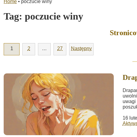
Home
•
poczucie winy
Tag:
poczucie winy
Stronic
1
2
…
27
Następny
Drap
Drapan
uwolni
uwagi 
poszuk
16 lut
Aktywn