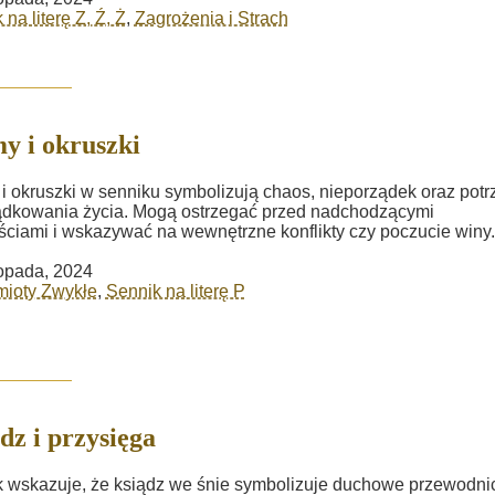
na literę Z, Ź, Ż
,
Zagrożenia i Strach
y i okruszki
i okruszki w senniku symbolizują chaos, nieporządek oraz pot
dkowania życia. Mogą ostrzegać przed nadchodzącymi
ściami i wskazywać na wewnętrzne konflikty czy poczucie winy.
topada, 2024
mioty Zwykłe
,
Sennik na literę P
dz i przysięga
 wskazuje, że ksiądz we śnie symbolizuje duchowe przewodni