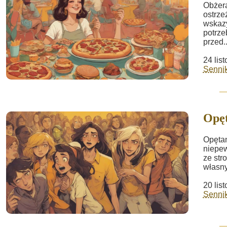
Obżera
ostrze
wskazy
potrze
przed..
24 lis
Sennik
Opęt
Opętan
niepew
ze str
własny
20 lis
Sennik