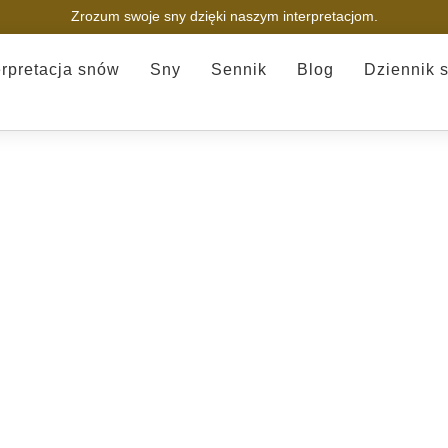
Zrozum swoje sny dzięki naszym interpretacjom.
erpretacja snów
Sny
Sennik
Blog
Dziennik 