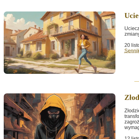
Ucie
Uciecz
zmiany
20 lis
Sennik
Złod
Złodzi
transf
zagroż
wymaga
12 lis