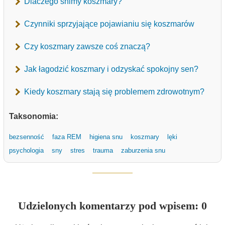
Dlaczego śnimy koszmary?
Czynniki sprzyjające pojawianiu się koszmarów
Czy koszmary zawsze coś znaczą?
Jak łagodzić koszmary i odzyskać spokojny sen?
Kiedy koszmary stają się problemem zdrowotnym?
Taksonomia:
bezsenność
faza REM
higiena snu
koszmary
lęki
psychologia
sny
stres
trauma
zaburzenia snu
Udzielonych komentarzy pod wpisem: 0