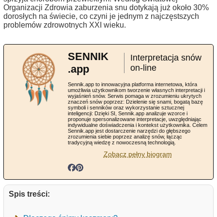
Organizacji Zdrowia zaburzenia snu dotykają już około 30%
dorosłych na świecie, co czyni je jednym z najczęstszych
problemów zdrowotnych XXI wieku.
SENNIK
Interpretacja snów
.app
on-line
Sennik.app to innowacyjna platforma internetowa, która
umożliwia użytkownikom tworzenie własnych interpretacji i
wyjaśnień snów. Serwis pomaga w zrozumieniu ukrytych
znaczeń snów poprzez: Dzielenie się snami, bogatą bazę
symboli i senników oraz wykorzystanie sztucznej
inteligencji: Dzięki SI, Sennik.app analizuje wzorce i
proponuje spersonalizowane interpretacje, uwzględniając
indywidualne doświadczenia i kontekst użytkownika. Celem
Sennik.app jest dostarczenie narzędzi do głębszego
zrozumienia siebie poprzez analizę snów, łącząc
tradycyjną wiedzę z nowoczesną technologią.
Zobacz pełny biogram
Spis treści: