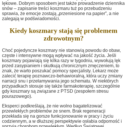
lękowe. Dobrym sposobem jest także prowadzenie dziennika
snów – zapisanie treści koszmaru tuż po przebudzeniu
sprawia, że emocje zostają „przeniesione na papier”, a nie
zalegają w podświadomości.
Kiedy koszmary stają się problemem
zdrowotnym?
Choć pojedyncze koszmary nie stanowią powodu do obaw,
częste i intensywne mogą wpływać na jakość życia. Jeśli
koszmary pojawiają się kilka razy w tygodniu, wywołują lęk
przed zasypianiem i skutkują chronicznym zmęczeniem, to
znak, że warto poszukać pomocy specjalisty. Lekarz może
zalecić terapię poznawczo-behawioralną, która uczy zmiany
narracji snu i przełamywania jego schematu. W niektórych
przypadkach stosuje się także farmakoterapię, szczególnie
gdy koszmary są związane z PTSD (zespołem stresu
pourazowego).
Eksperci podkreślają, że nie wolno bagatelizować
przewlekłych problemów ze snem. Brak regeneracji
przekłada się na gorsze funkcjonowanie w pracy i życiu
codziennym, a w dłuższej perspektywie osłabia odporność i
sprzyja chorobom przewlekłym. Według Światowej