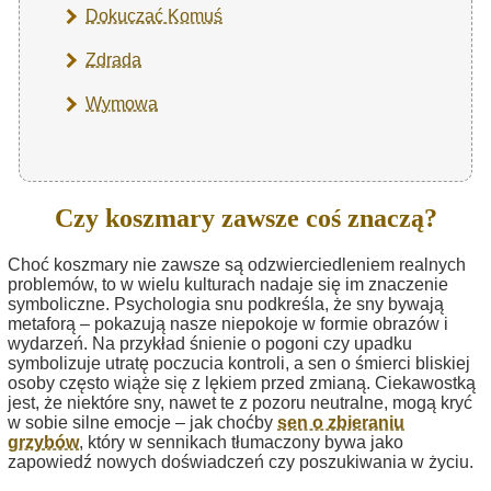
Dokuczać Komuś
Zdrada
Wymowa
Czy koszmary zawsze coś znaczą?
Choć koszmary nie zawsze są odzwierciedleniem realnych
problemów, to w wielu kulturach nadaje się im znaczenie
symboliczne. Psychologia snu podkreśla, że sny bywają
metaforą – pokazują nasze niepokoje w formie obrazów i
wydarzeń. Na przykład śnienie o pogoni czy upadku
symbolizuje utratę poczucia kontroli, a sen o śmierci bliskiej
osoby często wiąże się z lękiem przed zmianą. Ciekawostką
jest, że niektóre sny, nawet te z pozoru neutralne, mogą kryć
w sobie silne emocje – jak choćby
sen o zbieraniu
grzybów
, który w sennikach tłumaczony bywa jako
zapowiedź nowych doświadczeń czy poszukiwania w życiu.