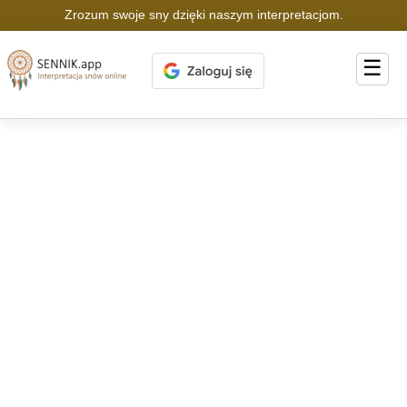
Zrozum swoje sny dzięki naszym interpretacjom.
☰