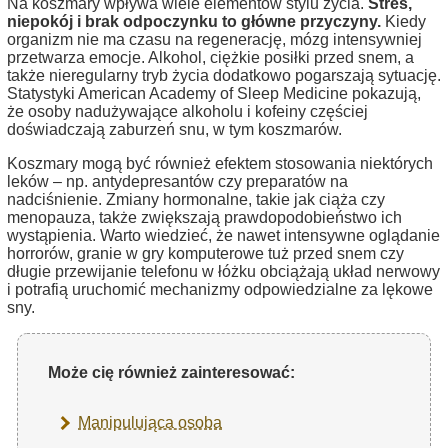
Na koszmary wpływa wiele elementów stylu życia.
Stres,
niepokój i brak odpoczynku to główne przyczyny.
Kiedy
organizm nie ma czasu na regenerację, mózg intensywniej
przetwarza emocje. Alkohol, ciężkie posiłki przed snem, a
także nieregularny tryb życia dodatkowo pogarszają sytuację.
Statystyki American Academy of Sleep Medicine pokazują,
że osoby nadużywające alkoholu i kofeiny częściej
doświadczają zaburzeń snu, w tym koszmarów.
Koszmary mogą być również efektem stosowania niektórych
leków – np. antydepresantów czy preparatów na
nadciśnienie. Zmiany hormonalne, takie jak ciąża czy
menopauza, także zwiększają prawdopodobieństwo ich
wystąpienia. Warto wiedzieć, że nawet intensywne oglądanie
horrorów, granie w gry komputerowe tuż przed snem czy
długie przewijanie telefonu w łóżku obciążają układ nerwowy
i potrafią uruchomić mechanizmy odpowiedzialne za lękowe
sny.
Może cię również zainteresować:
Manipulująca osoba