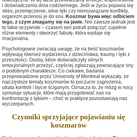
i doświadczenia dnia codziennego. Jeśli w życiu pojawia się
stres, przemęczenie, silne lęki czy nierozwiązane konflikty,
organizm przenosi je do snu.
Koszmar bywa więc odbiciem
tego, z czym zmagamy się na jawie.
Nie zawsze jednak jest
to takie oczywiste – czasem sen potrafi połączyć zupełnie
różne elementy i stworzyć fabułę, która wydaje się
irracjonalna.
Psychologowie zwracają uwagę, że na treść koszmarów
wpływają również wydarzenia z dzieciństwa, traumy i lęki z
przeszłości. Osoby, które doświadczyły silnych
emocjonalnych przeżyć, częściej zgłaszają powracające sny
o podobnym charakterze. Co ciekawe, badania
przeprowadzone przez University of Montreal wykazały, że
najczęstsze tematy koszmarów to poczucie zagrożenia,
utrata kontroli i bycie ściganym. Oznacza to, że mózg w nocy
symuluje sytuacje, które mają przygotować nas na
konfrontację z lękiem – choć w praktyce pozostawiają nas
wyczerpanych.
Czynniki sprzyjające pojawianiu się
koszmarów