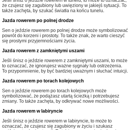
Jeśli śnisz o jeździe rowerem w tunelu, to może to oznaczać,
że czujesz się zagubiony lub uwięziony w jakiejś sytuacji. To
także zachęta, by szukać światła na końcu tunelu.
Jazda rowerem po polnej drodze
Sen o jeździe rowerem po polnej drodze może symbolizować
powrót do korzeni i prostoty. To także znak, że warto cieszyć
się prostymi przyjemnościami życia.
Jazda rowerem z zamkniętymi uszami
Jeśli śnisz o jeździe rowerem z zamkniętymi uszami, to może
to oznaczać, że ignorujesz ważne sygnały lub ostrzeżenia.
To przypomnienie, by być bardziej uważnym i słuchać intuicji.
Jazda rowerem po torach kolejowych
Sen o jeździe rowerem po torach kolejowych może
symbolizować, że podążasz utartą ścieżką i potrzebujesz
zmiany. To także zachęta, by odkrywać nowe możliwości.
Jazda rowerem w labiryncie
Jeśli śnisz o jeździe rowerem w labiryncie, to może to
oznaczać, że czujesz się zagubiony w życiu i szukasz