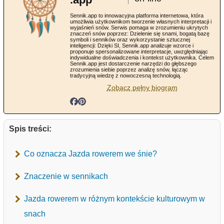
Sennik.app to innowacyjna platforma internetowa, która
umożliwia użytkownikom tworzenie własnych interpretacji i
wyjaśnień snów. Serwis pomaga w zrozumieniu ukrytych
znaczeń snów poprzez: Dzielenie się snami, bogatą bazę
symboli i senników oraz wykorzystanie sztucznej
inteligencji: Dzięki SI, Sennik.app analizuje wzorce i
proponuje spersonalizowane interpretacje, uwzględniając
indywidualne doświadczenia i kontekst użytkownika. Celem
Sennik.app jest dostarczenie narzędzi do głębszego
zrozumienia siebie poprzez analizę snów, łącząc
tradycyjną wiedzę z nowoczesną technologią.
Zobacz pełny biogram
Spis treści:
Co oznacza Jazda rowerem we śnie?
Znaczenie w sennikach
Jazda rowerem w różnym kontekście kulturowym w
snach