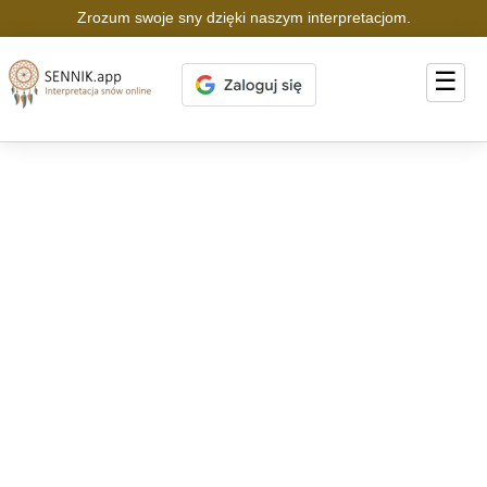
Zrozum swoje sny dzięki naszym interpretacjom.
☰