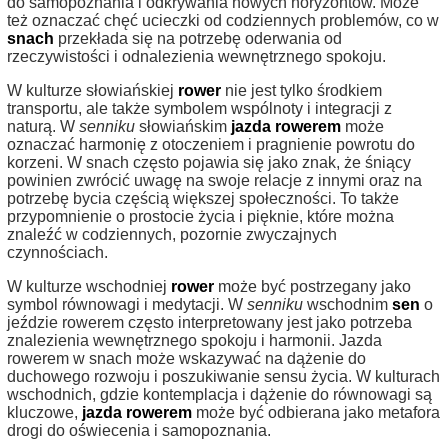
do samopoznania i odkrywania nowych horyzontów. Może
też oznaczać chęć ucieczki od codziennych problemów, co w
snach
przekłada się na potrzebę oderwania od
rzeczywistości i odnalezienia wewnętrznego spokoju.
W kulturze słowiańskiej
rower
nie jest tylko środkiem
transportu, ale także symbolem wspólnoty i integracji z
naturą. W
senniku
słowiańskim
jazda rowerem
może
oznaczać harmonię z otoczeniem i pragnienie powrotu do
korzeni. W snach często pojawia się jako znak, że śniący
powinien zwrócić uwagę na swoje relacje z innymi oraz na
potrzebę bycia częścią większej społeczności. To także
przypomnienie o prostocie życia i pięknie, które można
znaleźć w codziennych, pozornie zwyczajnych
czynnościach.
W kulturze wschodniej
rower
może być postrzegany jako
symbol równowagi i medytacji. W
senniku
wschodnim
sen
o
jeździe rowerem często interpretowany jest jako potrzeba
znalezienia wewnętrznego spokoju i harmonii. Jazda
rowerem w snach może wskazywać na dążenie do
duchowego rozwoju i poszukiwanie sensu życia. W kulturach
wschodnich, gdzie kontemplacja i dążenie do równowagi są
kluczowe,
jazda rowerem
może być odbierana jako metafora
drogi do oświecenia i samopoznania.