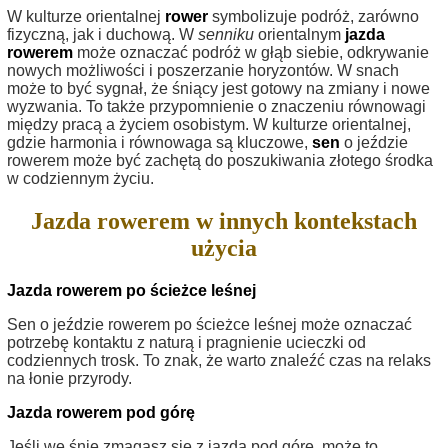
W kulturze orientalnej
rower
symbolizuje podróż, zarówno
fizyczną, jak i duchową. W
senniku
orientalnym
jazda
rowerem
może oznaczać podróż w głąb siebie, odkrywanie
nowych możliwości i poszerzanie horyzontów. W snach
może to być sygnał, że śniący jest gotowy na zmiany i nowe
wyzwania. To także przypomnienie o znaczeniu równowagi
między pracą a życiem osobistym. W kulturze orientalnej,
gdzie harmonia i równowaga są kluczowe,
sen
o jeździe
rowerem może być zachętą do poszukiwania złotego środka
w codziennym życiu.
Jazda rowerem w innych kontekstach
użycia
Jazda rowerem po ścieżce leśnej
Sen o jeździe rowerem po ścieżce leśnej może oznaczać
potrzebę kontaktu z naturą i pragnienie ucieczki od
codziennych trosk. To znak, że warto znaleźć czas na relaks
na łonie przyrody.
Jazda rowerem pod górę
Jeśli we śnie zmagasz się z jazdą pod górę, może to