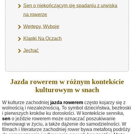
Sen o niekończącym się spadaniu z urwiska
na rowerze
Wertepy, Wyboje
Klapki Na Oczach
Jechać
Jazda rowerem w różnym kontekście
kulturowym w snach
W kulturze zachodniej
jazda rowerem
często kojarzy się z
wolnością i niezależnością. To symbol dzieciństwa, beztroski
i pierwszych kroków ku dorosłości. W kontekście
sennika
,
sen
o jeździe rowerem może oznaczać poszukiwanie
równowagi w życiu, a także dążenie do samodzielności. W
filmach i literaturze zachodniej rower bywa metaforą podróży