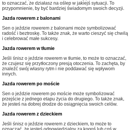
to oznaczać, że działasz na oślep w jakiejś sytuacji. To
przypomnienie, by być bardziej świadomym swoich decyzji.
Jazda rowerem z balonami
Sen o jeździe rowerem z balonami może symbolizować
radość i beztroskę. To także znak, że warto cieszyć się chwilą
i celebrować małe sukcesy.
Jazda rowerem w tłumie
Jeśli śnisz o jeździe rowerem w tłumie, to może to oznaczać,
że czujesz się przytłoczony presją otoczenia. To zachęta, by
znaleźć swój własny rytm i nie poddawać się wpływom
innych.
Jazda rowerem po moście
Sen o jeździe rowerem po moście może symbolizować
przejście z jednego etapu życia do drugiego. To także znak,
że jesteś na dobrej drodze do osiągnięcia swoich celów.
Jazda rowerem z dzieckiem
Jeśli śnisz o jeździe rowerem z dzieckiem, to może to
oznaczać, że jesteś odpowiedzialny za kogoś lub coś w