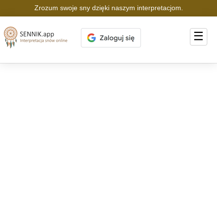
Zrozum swoje sny dzięki naszym interpretacjom.
☰