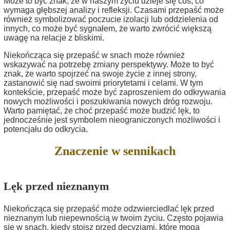
Może to być znak, że w naszym życiu dzieje się coś, co
wymaga głębszej analizy i refleksji. Czasami przepaść może
również symbolizować poczucie izolacji lub oddzielenia od
innych, co może być sygnałem, że warto zwrócić większą
uwagę na relacje z bliskimi.
Niekończąca się przepaść w snach może również
wskazywać na potrzebę zmiany perspektywy. Może to być
znak, że warto spojrzeć na swoje życie z innej strony,
zastanowić się nad swoimi priorytetami i celami. W tym
kontekście, przepaść może być zaproszeniem do odkrywania
nowych możliwości i poszukiwania nowych dróg rozwoju.
Warto pamiętać, że choć przepaść może budzić lęk, to
jednocześnie jest symbolem nieograniczonych możliwości i
potencjału do odkrycia.
Znaczenie w sennikach
Lęk przed nieznanym
Niekończąca się przepaść może odzwierciedlać lęk przed
nieznanym lub niepewnością w twoim życiu. Często pojawia
się w snach, kiedy stoisz przed decyzjami, które mogą