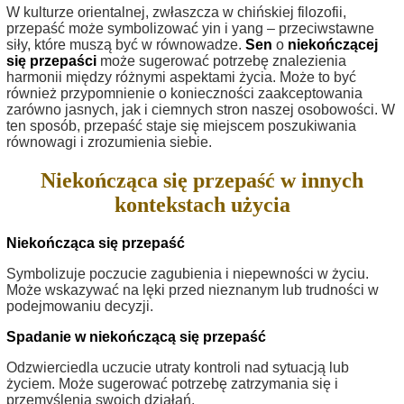
W kulturze orientalnej, zwłaszcza w chińskiej filozofii,
przepaść może symbolizować yin i yang – przeciwstawne
siły, które muszą być w równowadze.
Sen
o
niekończącej
się przepaści
może sugerować potrzebę znalezienia
harmonii między różnymi aspektami życia. Może to być
również przypomnienie o konieczności zaakceptowania
zarówno jasnych, jak i ciemnych stron naszej osobowości. W
ten sposób, przepaść staje się miejscem poszukiwania
równowagi i zrozumienia siebie.
Niekończąca się przepaść w innych
kontekstach użycia
Niekończąca się przepaść
Symbolizuje poczucie zagubienia i niepewności w życiu.
Może wskazywać na lęki przed nieznanym lub trudności w
podejmowaniu decyzji.
Spadanie w niekończącą się przepaść
Odzwierciedla uczucie utraty kontroli nad sytuacją lub
życiem. Może sugerować potrzebę zatrzymania się i
przemyślenia swoich działań.