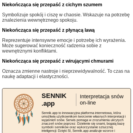
Niekończąca się przepaść z cichym szumem
Symbolizuje spokój i ciszę w chaosie. Wskazuje na potrzebę
znalezienia wewnętrznego spokoju.
Niekończąca się przepaść z płynącą lawą
Reprezentuje intensywne emocje i potrzebę ich wyrażenia.
Może sugerować konieczność radzenia sobie z
wewnętrznymi konfliktami.
Niekończąca się przepaść z wirującymi chmurami
Oznacza zmienne nastroje i nieprzewidywalność. To czas na
naukę adaptacji i elastyczności.
SENNIK
Interpretacja snów
.app
on-line
Sennik.app to innowacyjna platforma internetowa, która
umożliwia użytkownikom tworzenie własnych interpretacji i
wyjaśnień snów. Serwis pomaga w zrozumieniu ukrytych
znaczeń snów poprzez: Dzielenie się snami, bogatą bazę
symboli i senników oraz wykorzystanie sztucznej
inteligencji: Dzięki SI, Sennik.app analizuje wzorce i