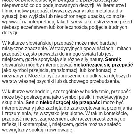
niepewność co do podejmowanych decyzji. W literaturze i
filmie motyw przepaści bywa używany jako metafora dla
sytuacji bez wyjścia lub nieuchronnego upadku, co może
wpływać na interpretację takich
snów
jako ostrzeżenie przed
niebezpieczeństwem lub koniecznością podjęcia trudnych
decyzji.
W kulturze słowiańskiej przepaść może mieć bardziej
mistyczne znaczenie. W tradycyjnych opowieściach i mitach
przepaść często prowadzi do innego świata lub jest
miejscem, gdzie spotykają się różne siły natury.
Sennik
słowiański mógłby interpretować
niekończącą się przepaść
jako symbol przejścia, transformacji lub konfrontacji z
nieznanym. Może to być zaproszenie do odkrycia głębszych
warstw własnej psychiki lub duchowego przebudzenia.
W kulturze wschodniej, szczególnie w buddyzmie, przepaść
może być postrzegana jako symbol pustki i medytacyjnego
skupienia.
Sen
o
niekończącej się przepaści
może być
interpretowany jako zachęta do zaakceptowania przemijania
i zrozumienia, że wszystko jest ulotne. W takim kontekście,
przepaść nie jest zagrożeniem, ale raczej przestrzenią do
refleksji i kontemplacji, miejscem, gdzie można znaleźć
wewnętrzny spokój i równowagę.