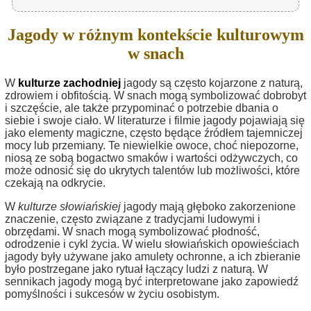
Jagody w różnym kontekście kulturowym
w snach
W
kulturze zachodniej
jagody są często kojarzone z naturą,
zdrowiem i obfitością. W snach mogą symbolizować dobrobyt
i szczęście, ale także przypominać o potrzebie dbania o
siebie i swoje ciało. W literaturze i filmie jagody pojawiają się
jako elementy magiczne, często będące źródłem tajemniczej
mocy lub przemiany. Te niewielkie owoce, choć niepozorne,
niosą ze sobą bogactwo smaków i wartości odżywczych, co
może odnosić się do ukrytych talentów lub możliwości, które
czekają na odkrycie.
W
kulturze słowiańskiej
jagody mają głęboko zakorzenione
znaczenie, często związane z tradycjami ludowymi i
obrzędami. W snach mogą symbolizować płodność,
odrodzenie i cykl życia. W wielu słowiańskich opowieściach
jagody były używane jako amulety ochronne, a ich zbieranie
było postrzegane jako rytuał łączący ludzi z naturą. W
sennikach jagody mogą być interpretowane jako zapowiedź
pomyślności i sukcesów w życiu osobistym.