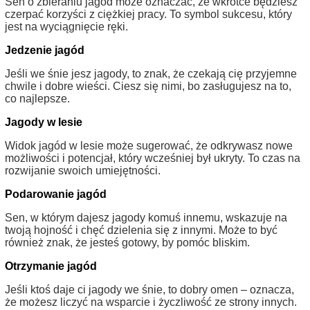
Sen o zbieraniu jagód może oznaczać, że wkrótce będziesz
czerpać korzyści z ciężkiej pracy. To symbol sukcesu, który
jest na wyciągnięcie ręki.
Jedzenie jagód
Jeśli we śnie jesz jagody, to znak, że czekają cię przyjemne
chwile i dobre wieści. Ciesz się nimi, bo zasługujesz na to,
co najlepsze.
Jagody w lesie
Widok jagód w lesie może sugerować, że odkrywasz nowe
możliwości i potencjał, który wcześniej był ukryty. To czas na
rozwijanie swoich umiejętności.
Podarowanie jagód
Sen, w którym dajesz jagody komuś innemu, wskazuje na
twoją hojność i chęć dzielenia się z innymi. Może to być
również znak, że jesteś gotowy, by pomóc bliskim.
Otrzymanie jagód
Jeśli ktoś daje ci jagody we śnie, to dobry omen – oznacza,
że możesz liczyć na wsparcie i życzliwość ze strony innych.