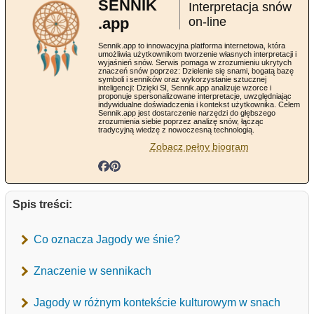
SENNIK
Interpretacja snów
.app
on-line
Sennik.app to innowacyjna platforma internetowa, która
umożliwia użytkownikom tworzenie własnych interpretacji i
wyjaśnień snów. Serwis pomaga w zrozumieniu ukrytych
znaczeń snów poprzez: Dzielenie się snami, bogatą bazę
symboli i senników oraz wykorzystanie sztucznej
inteligencji: Dzięki SI, Sennik.app analizuje wzorce i
proponuje spersonalizowane interpretacje, uwzględniając
indywidualne doświadczenia i kontekst użytkownika. Celem
Sennik.app jest dostarczenie narzędzi do głębszego
zrozumienia siebie poprzez analizę snów, łącząc
tradycyjną wiedzę z nowoczesną technologią.
Zobacz pełny biogram
Spis treści:
Co oznacza Jagody we śnie?
Znaczenie w sennikach
Jagody w różnym kontekście kulturowym w snach