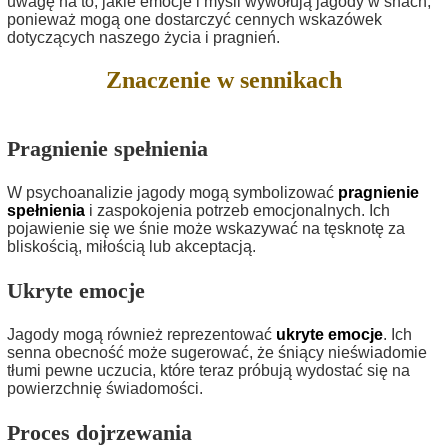
uwagę na to, jakie emocje i myśli wywołują jagody w snach,
ponieważ mogą one dostarczyć cennych wskazówek
dotyczących naszego życia i pragnień.
Znaczenie w sennikach
Pragnienie spełnienia
W psychoanalizie jagody mogą symbolizować
pragnienie
spełnienia
i zaspokojenia potrzeb emocjonalnych. Ich
pojawienie się we śnie może wskazywać na tęsknotę za
bliskością, miłością lub akceptacją.
Ukryte emocje
Jagody mogą również reprezentować
ukryte emocje
. Ich
senna obecność może sugerować, że śniący nieświadomie
tłumi pewne uczucia, które teraz próbują wydostać się na
powierzchnię świadomości.
Proces dojrzewania