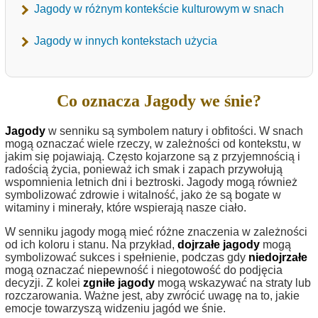
Jagody w różnym kontekście kulturowym w snach
Jagody w innych kontekstach użycia
Co oznacza Jagody we śnie?
Jagody
w senniku są symbolem natury i obfitości. W snach
mogą oznaczać wiele rzeczy, w zależności od kontekstu, w
jakim się pojawiają. Często kojarzone są z przyjemnością i
radością życia, ponieważ ich smak i zapach przywołują
wspomnienia letnich dni i beztroski. Jagody mogą również
symbolizować zdrowie i witalność, jako że są bogate w
witaminy i minerały, które wspierają nasze ciało.
W senniku jagody mogą mieć różne znaczenia w zależności
od ich koloru i stanu. Na przykład,
dojrzałe jagody
mogą
symbolizować sukces i spełnienie, podczas gdy
niedojrzałe
mogą oznaczać niepewność i niegotowość do podjęcia
decyzji. Z kolei
zgniłe jagody
mogą wskazywać na straty lub
rozczarowania. Ważne jest, aby zwrócić uwagę na to, jakie
emocje towarzyszą widzeniu jagód we śnie.