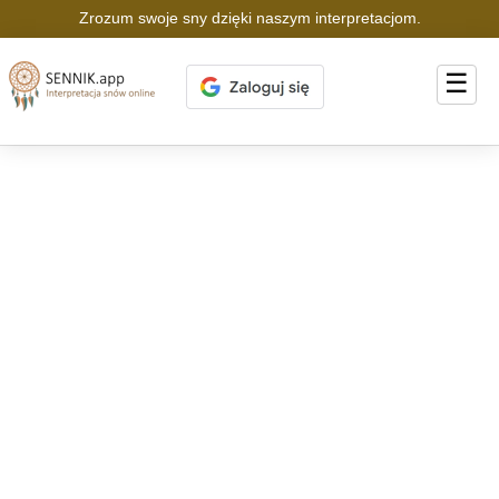
Zrozum swoje sny dzięki naszym interpretacjom.
☰