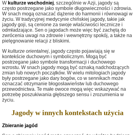
W
kulturze wschodniej
, szczególnie w Azji, jagody są
często postrzegane jako symbole długowieczności i zdrowia.
W snach mogą oznaczać dążenie do harmonii i równowagi w
życiu. W tradycyjnej medycynie chińskiej jagody, takie jak
jagody goji, są cenione za swoje właściwości lecznicze i
odmładzające. Sen o jagodach może więc być zachętą do
zwrócenia uwagi na zdrowie i wewnętrzny spokój, a także na
pielęgnowanie relacji z bliskimi.
W
kulturze orientalnej
, jagody często pojawiają się w
kontekście duchowym i symbolicznym. Mogą być
postrzegane jako symbole transformacji i duchowego
wzrostu. W snach jagody mogą być oznaką nadchodzących
zmian lub nowych początków. W wielu mitologiach jagody
były postrzegane jako dary bogów, co w sennikach może
oznaczać otrzymanie błogosławieństw lub duchowego
przewodnictwa. Te małe owoce mogą więc wskazywać na
potrzebę poszukiwania głębszego sensu i zrozumienia w
życiu.
Jagody w innych kontekstach użycia
Zbieranie jagód