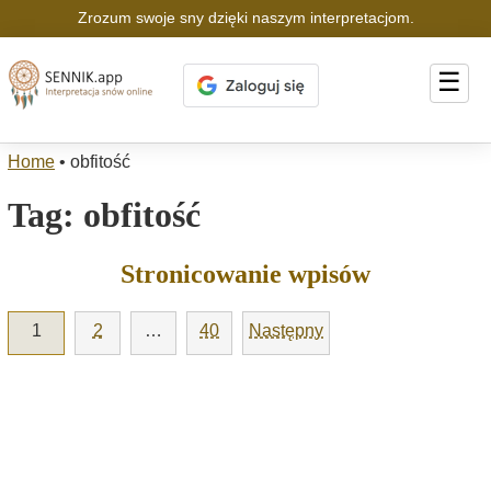
Zrozum swoje sny dzięki naszym interpretacjom.
☰
Home
•
obfitość
Tag:
obfitość
Stronicowanie wpisów
1
2
…
40
Następny