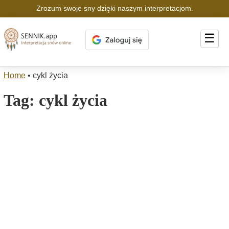
Zrozum swoje sny dzięki naszym interpretacjom.
☰
Home
•
cykl życia
Tag:
cykl życia