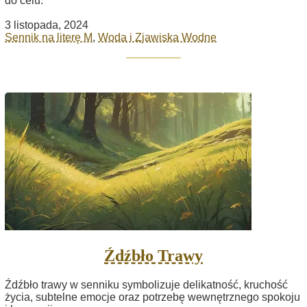
do celu.
3 listopada, 2024
Sennik na literę M
,
Woda i Zjawiska Wodne
Źdźbło Trawy
Źdźbło trawy w senniku symbolizuje delikatność, kruchość
życia, subtelne emocje oraz potrzebę wewnętrznego spokoju