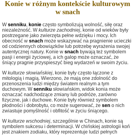
Konie w różnym kontekście kulturowym
w snach
W
senniku
,
konie
często symbolizują wolność, siłę oraz
niezależność. W
kulturze zachodniej
, konie od wieków były
postrzegane jako zwierzęta pełne wdzięku i mocy. Ich
obecność w
snach
może wskazywać na pragnienie ucieczki
od codziennych obowiązków lub potrzebę wyrażenia swojej
autentycznej natury. Konie w
snach
bywają też symbolem
pasji i energii życiowej, a ich galop może oznaczać, że
śniący pragnie przyspieszyć bieg wydarzeń w swoim życiu.
W
kulturze słowiańskiej
, konie były często łączone z
mitologią i magią. Wierzono, że mają one zdolność do
przenoszenia ludzi między światem realnym a tym
duchowym. W
senniku
słowiańskim, widok konia może
oznaczać nadchodzące zmiany lub podróże, zarówno
fizyczne, jak i duchowe. Konie były również symbolem
płodności i dobrobytu, co może sugerować, że
sen
o nich
zwiastuje pomyślność i obfitość w życiu śniącego.
W
kulturze wschodniej
, szczególnie w Chinach, konie są
symbolem sukcesu i determinacji. W chińskiej astrologii koń
jest znakiem zodiaku, który reprezentuje ludzi pełnych