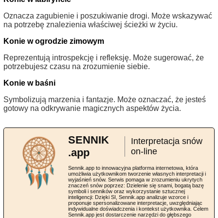
Oznacza zagubienie i poszukiwanie drogi. Może wskazywać
na potrzebę znalezienia właściwej ścieżki w życiu.
Konie w ogrodzie zimowym
Reprezentują introspekcję i refleksję. Może sugerować, że
potrzebujesz czasu na zrozumienie siebie.
Konie w baśni
Symbolizują marzenia i fantazje. Może oznaczać, że jesteś
gotowy na odkrywanie magicznych aspektów życia.
SENNIK
Interpretacja snów
.app
on-line
Sennik.app to innowacyjna platforma internetowa, która
umożliwia użytkownikom tworzenie własnych interpretacji i
wyjaśnień snów. Serwis pomaga w zrozumieniu ukrytych
znaczeń snów poprzez: Dzielenie się snami, bogatą bazę
symboli i senników oraz wykorzystanie sztucznej
inteligencji: Dzięki SI, Sennik.app analizuje wzorce i
proponuje spersonalizowane interpretacje, uwzględniając
indywidualne doświadczenia i kontekst użytkownika. Celem
Sennik.app jest dostarczenie narzędzi do głębszego