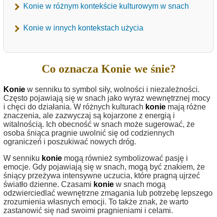
Konie w różnym kontekście kulturowym w snach
Konie w innych kontekstach użycia
Co oznacza Konie we śnie?
Konie
w senniku to symbol siły, wolności i niezależności.
Często pojawiają się w snach jako wyraz wewnętrznej mocy
i chęci do działania. W różnych kulturach
konie
mają różne
znaczenia, ale zazwyczaj są kojarzone z energią i
witalnością. Ich obecność w snach może sugerować, że
osoba śniąca pragnie uwolnić się od codziennych
ograniczeń i poszukiwać nowych dróg.
W senniku
konie
mogą również symbolizować pasję i
emocje. Gdy pojawiają się w snach, mogą być znakiem, że
śniący przeżywa intensywne uczucia, które pragną ujrzeć
światło dzienne. Czasami
konie
w snach mogą
odzwierciedlać wewnętrzne zmagania lub potrzebę lepszego
zrozumienia własnych emocji. To także znak, że warto
zastanowić się nad swoimi pragnieniami i celami.