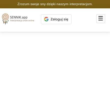
Zrozum swoje sny dzięki naszym interpretacjom.
☰