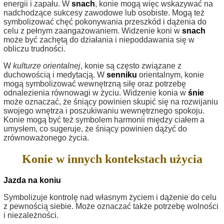
energii i zapału. W
snach
, konie mogą więc wskazywać na
nadchodzące sukcesy zawodowe lub osobiste. Mogą też
symbolizować chęć pokonywania przeszkód i dążenia do
celu z pełnym zaangażowaniem. Widzenie koni w
snach
może być zachętą do działania i niepoddawania się w
obliczu trudności.
W
kulturze orientalnej
, konie są często związane z
duchowością i medytacją. W
senniku
orientalnym, konie
mogą symbolizować wewnętrzną siłę oraz potrzebę
odnalezienia równowagi w życiu. Widzenie konia w
śnie
może oznaczać, że śniący powinien skupić się na rozwijaniu
swojego wnętrza i poszukiwaniu wewnętrznego spokoju.
Konie mogą być też symbolem harmonii między ciałem a
umysłem, co sugeruje, że śniący powinien dążyć do
zrównoważonego życia.
Konie w innych kontekstach użycia
Jazda na koniu
Symbolizuje kontrolę nad własnym życiem i dążenie do celu
z pewnością siebie. Może oznaczać także potrzebę wolności
i niezależności.