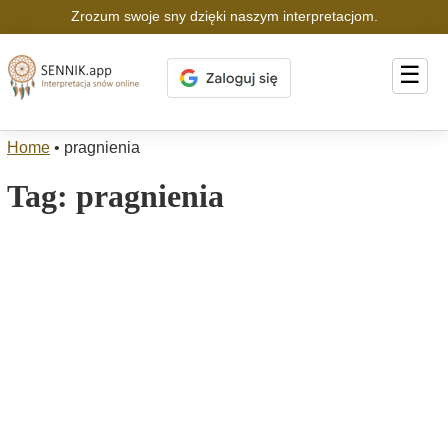
Zrozum swoje sny dzięki naszym interpretacjom.
☰
Home
•
pragnienia
Tag:
pragnienia