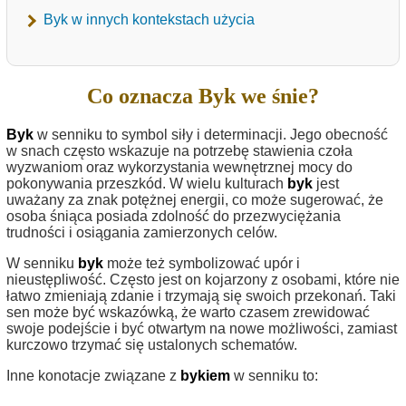
Byk w innych kontekstach użycia
Co oznacza Byk we śnie?
Byk
w senniku to symbol siły i determinacji. Jego obecność
w snach często wskazuje na potrzebę stawienia czoła
wyzwaniom oraz wykorzystania wewnętrznej mocy do
pokonywania przeszkód. W wielu kulturach
byk
jest
uważany za znak potężnej energii, co może sugerować, że
osoba śniąca posiada zdolność do przezwyciężania
trudności i osiągania zamierzonych celów.
W senniku
byk
może też symbolizować upór i
nieustępliwość. Często jest on kojarzony z osobami, które nie
łatwo zmieniają zdanie i trzymają się swoich przekonań. Taki
sen może być wskazówką, że warto czasem zrewidować
swoje podejście i być otwartym na nowe możliwości, zamiast
kurczowo trzymać się ustalonych schematów.
Inne konotacje związane z
bykiem
w senniku to: