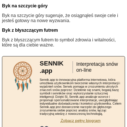
Byk na szczycie góry
Byk na szczycie góry sugeruje, że osiągnąłeś swoje cele i
jesteś gotowy na nowe wyzwania.
Byk z błyszczącym futrem
Byk z błyszczącym futrem to symbol zdrowia i witalności,
które są dla ciebie ważne.
SENNIK
Interpretacja snów
.app
on-line
Sennik.app to innowacyjna platforma internetowa, która
umożliwia użytkownikom tworzenie własnych interpretacji i
wyjaśnień snów. Serwis pomaga w zrozumieniu ukrytych
znaczeń snów poprzez: Dzielenie się snami, bogatą bazę
symboli i senników oraz wykorzystanie sztucznej
inteligencji: Dzięki SI, Sennik.app analizuje wzorce i
proponuje spersonalizowane interpretacje, uwzględniając
indywidualne doświadczenia i kontekst użytkownika. Celem
Sennik.app jest dostarczenie narzędzi do głębszego
zrozumienia siebie poprzez analizę snów, łącząc
tradycyjną wiedzę z nowoczesną technologią.
Zobacz pełny biogram