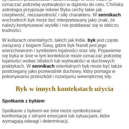
oznaczać potrzebę wytrwałości w dążeniu do celu. Chińska
astrologia przypisuje rokowi Byka cechy takie jak
cierpliwość, niezawodność i siłę charakteru. W
sennikach
wschodnich byk może być interpretowany jako znak, że
należy kontynuować wysiłki i nie poddawać się w obliczu
trudności.
W kulturach orientalnych, takich jak Indie,
byk
jest często
związany z bogiem Śiwą, gdzie byk Nandi jest jego
wierzchowcem i symbolem lojalności oraz siły. Pojawienie
się byka w
śnie
w tym kontekście może oznaczać potrzebę
lojalności wobec bliskich lub wytrwałości w duchowych
praktykach. W
sennikach
orientalnych byk może być także
postrzegany jako przewodnik duchowy, który pomaga w
pokonywaniu przeszkód i rozwijaniu wewnętrznej siły.
Byk w innych kontekstach użycia
Spotkanie z bykiem
Spotkanie z bykiem we śnie może symbolizować
konfrontację z silnymi emocjami lub sytuacjami, które
wymagają odwagi i determinacji.