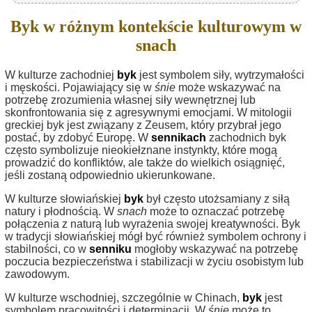
Byk w różnym kontekście kulturowym w
snach
W kulturze zachodniej
byk
jest symbolem siły, wytrzymałości
i męskości. Pojawiający się w
śnie
może wskazywać na
potrzebę zrozumienia własnej siły wewnętrznej lub
skonfrontowania się z agresywnymi emocjami. W mitologii
greckiej byk jest związany z Zeusem, który przybrał jego
postać, by zdobyć Europę. W
sennikach
zachodnich byk
często symbolizuje nieokiełznane instynkty, które mogą
prowadzić do konfliktów, ale także do wielkich osiągnięć,
jeśli zostaną odpowiednio ukierunkowane.
W kulturze słowiańskiej
byk
był często utożsamiany z siłą
natury i płodnością. W
snach
może to oznaczać potrzebę
połączenia z naturą lub wyrażenia swojej kreatywności. Byk
w tradycji słowiańskiej mógł być również symbolem ochrony i
stabilności, co w
senniku
mogłoby wskazywać na potrzebę
poczucia bezpieczeństwa i stabilizacji w życiu osobistym lub
zawodowym.
W kulturze wschodniej, szczególnie w Chinach,
byk
jest
symbolem pracowitości i determinacji. W
śnie
może to