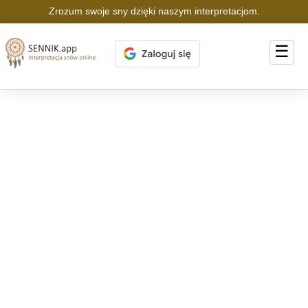
Zrozum swoje sny dzięki naszym interpretacjom.
☰