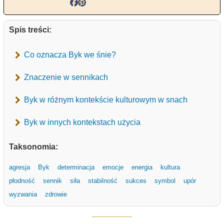
Spis treści:
Co oznacza Byk we śnie?
Znaczenie w sennikach
Byk w różnym kontekście kulturowym w snach
Byk w innych kontekstach użycia
Taksonomia:
agresja
Byk
determinacja
emocje
energia
kultura
płodność
sennik
siła
stabilność
sukces
symbol
upór
wyzwania
zdrowie