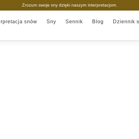
Zrozum swoje sny dzięki naszym interpretacjom.
erpretacja snów
Sny
Sennik
Blog
Dziennik 