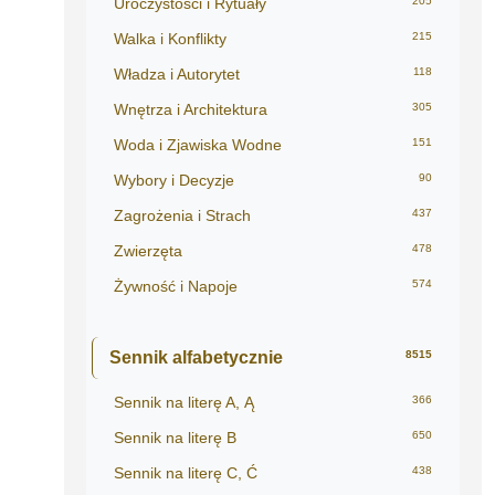
Uroczystości i Rytuały
205
Walka i Konflikty
215
Władza i Autorytet
118
Wnętrza i Architektura
305
Woda i Zjawiska Wodne
151
Wybory i Decyzje
90
Zagrożenia i Strach
437
Zwierzęta
478
Żywność i Napoje
574
Sennik alfabetycznie
8515
Sennik na literę A, Ą
366
Sennik na literę B
650
Sennik na literę C, Ć
438