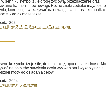
 w senniku symbolizuje drogę życiową, przeznaczenie oraz
iwanie harmonii i równowagi. Różne znaki zodiaku mają różne
nia, które mogą wskazywać na odwagę, stabilność, komunikac
ocje. Zodiak może także...
opada, 2024
na literę Z, Ź, Ż
,
Stworzenia Fantastyczne
senniku symbolizuje siłę, determinację, upór oraz płodność. M
wać na potrzebę stawienia czoła wyzwaniom i wykorzystania
rznej mocy do osiągania celów.
opada, 2024
 na literę B
,
Zwierzęta