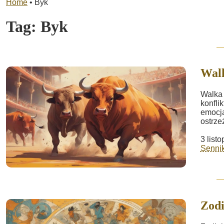
Home
•
Byk
Tag:
Byk
Wal
Walka 
konfli
emocja
ostrze
3 list
Sennik
Zod