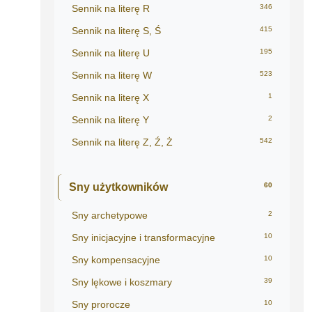
Sennik na literę R
346
Sennik na literę S, Ś
415
Sennik na literę U
195
Sennik na literę W
523
Sennik na literę X
1
Sennik na literę Y
2
Sennik na literę Z, Ź, Ż
542
Sny użytkowników
60
Sny archetypowe
2
Sny inicjacyjne i transformacyjne
10
Sny kompensacyjne
10
Sny lękowe i koszmary
39
Sny prorocze
10