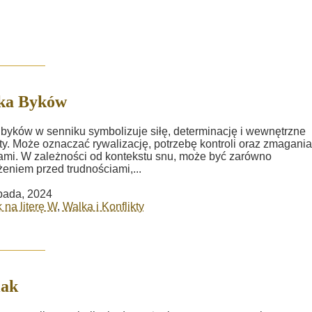
ka Byków
byków w senniku symbolizuje siłę, determinację i wewnętrzne
kty. Może oznaczać rywalizację, potrzebę kontroli oraz zmagania
mi. W zależności od kontekstu snu, może być zarówno
żeniem przed trudnościami,...
opada, 2024
 na literę W
,
Walka i Konflikty
iak