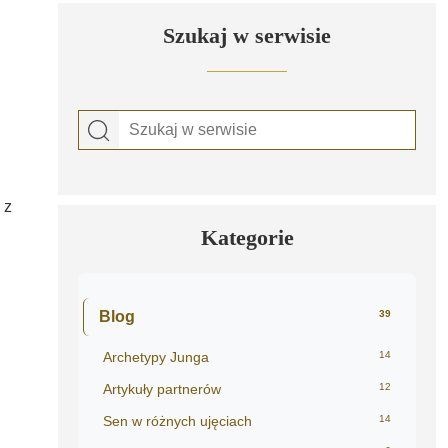
Szukaj w serwisie
 z
Kategorie
Blog
39
Archetypy Junga
14
Artykuły partnerów
12
Sen w różnych ujęciach
14