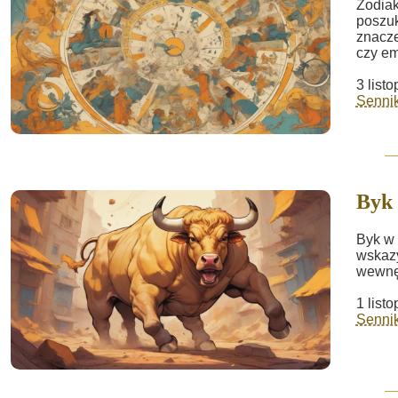
Zodiak
poszuk
znacze
czy em
3 list
Sennik 
Byk
Byk w 
wskazy
wewnęt
1 list
Sennik