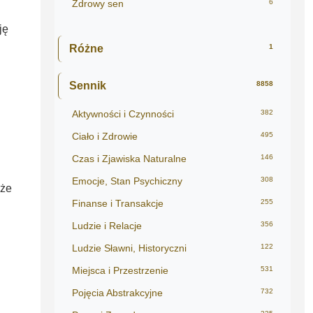
Zdrowy sen
6
ję
Różne
1
Sennik
8858
Aktywności i Czynności
382
Ciało i Zdrowie
495
Czas i Zjawiska Naturalne
146
Emocje, Stan Psychiczny
308
oże
Finanse i Transakcje
255
Ludzie i Relacje
356
Ludzie Sławni, Historyczni
122
Miejsca i Przestrzenie
531
Pojęcia Abstrakcyjne
732