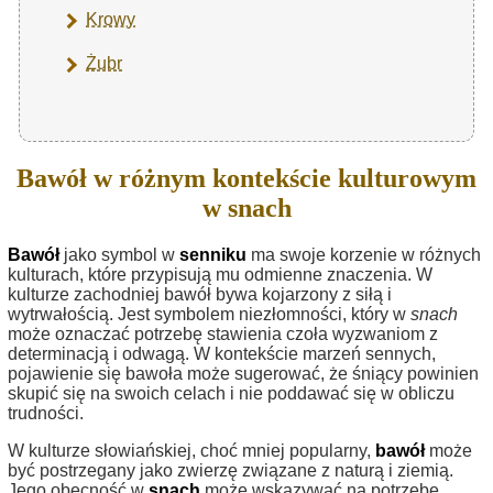
Krowy
Żubr
Bawół w różnym kontekście kulturowym
w snach
Bawół
jako symbol w
senniku
ma swoje korzenie w różnych
kulturach, które przypisują mu odmienne znaczenia. W
kulturze zachodniej bawół bywa kojarzony z siłą i
wytrwałością. Jest symbolem niezłomności, który w
snach
może oznaczać potrzebę stawienia czoła wyzwaniom z
determinacją i odwagą. W kontekście marzeń sennych,
pojawienie się bawoła może sugerować, że śniący powinien
skupić się na swoich celach i nie poddawać się w obliczu
trudności.
W kulturze słowiańskiej, choć mniej popularny,
bawół
może
być postrzegany jako zwierzę związane z naturą i ziemią.
Jego obecność w
snach
może wskazywać na potrzebę