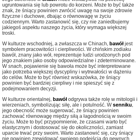
ugruntowania się lub powrotu do korzeni. Może to być także
znak, że śniący powinien zwrócić uwagę na swoje zdrowie
fizyczne i duchowe, dbając o równowagę w życiu
codziennym. Warto zastanowić się, czy nie zaniedbujemy
jakiegoś aspektu naszego życia, który wymaga większej
troski.
W kulturze wschodniej, a zwłaszcza w Chinach,
bawół
jest
symbolem pracowitości i cierpliwości. W chińskim zodiaku
bawół, znany jako wół, reprezentuje ludzi urodzonych pod
jego znakiem jako osoby odpowiedzialne i zdeterminowane.
W
snach
, pojawienie się bawoła może być interpretowane
jako potrzeba większej dyscypliny i wytrwałości w dążeniu
do celów. Może to być również wskazówka, że śniący
powinien być bardziej cierpliwy i nie spieszyć się z
podejmowaniem decyzji.
W kulturze orientalnej,
bawół
odgrywa także rolę w mitologii i
wierzeniach, symbolizując siłę, ale i potulność. W
senniku
,
jego obecność może sugerować, że śniący powinien
zachować równowagę między siłą a łagodnością w swoim
życiu. Może to być przypomnienie, że czasami warto być
elastycznym i dostosować się do okoliczności, zamiast
uparcie trwać przy swoim. Warto zastanowić się, czy śniący
nie powinien zrewidować swojego podejścia do pewnych