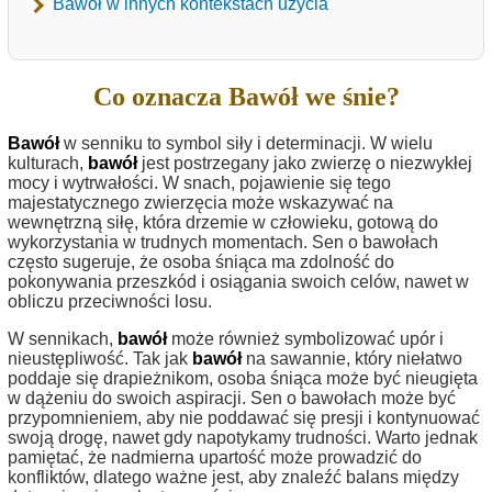
Bawół w innych kontekstach użycia
Co oznacza Bawół we śnie?
Bawół
w senniku to symbol siły i determinacji. W wielu
kulturach,
bawół
jest postrzegany jako zwierzę o niezwykłej
mocy i wytrwałości. W snach, pojawienie się tego
majestatycznego zwierzęcia może wskazywać na
wewnętrzną siłę, która drzemie w człowieku, gotową do
wykorzystania w trudnych momentach. Sen o bawołach
często sugeruje, że osoba śniąca ma zdolność do
pokonywania przeszkód i osiągania swoich celów, nawet w
obliczu przeciwności losu.
W sennikach,
bawół
może również symbolizować upór i
nieustępliwość. Tak jak
bawół
na sawannie, który niełatwo
poddaje się drapieżnikom, osoba śniąca może być nieugięta
w dążeniu do swoich aspiracji. Sen o bawołach może być
przypomnieniem, aby nie poddawać się presji i kontynuować
swoją drogę, nawet gdy napotykamy trudności. Warto jednak
pamiętać, że nadmierna upartość może prowadzić do
konfliktów, dlatego ważne jest, aby znaleźć balans między