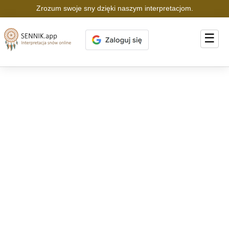
Zrozum swoje sny dzięki naszym interpretacjom.
☰