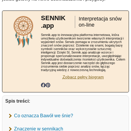
SENNIK
Interpretacja snów
.app
on-line
Sennik.app to innowacyjna platforma internetowa, która
umożliwia użytkownikom tworzenie własnych interpretacji i
wyjaśnień snów. Serwis pomaga w zrozumieniu ukrytych
znaczeń snów poprzez: Dzielenie się snami, bogatą bazę
symboli i senników oraz wykorzystanie sztucznej
inteligencji: Dzięki SI, Sennik.app analizuje wzorce i
proponuje spersonalizowane interpretacje, uwzględniając
indywidualne doświadczenia i kontekst użytkownika. Celem
Sennik.app jest dostarczenie narzędzi do głębszego
zrozumienia siebie poprzez analizę snów, łącząc
tradycyjną wiedzę z nowoczesną technologią.
Zobacz pełny biogram
Spis treści:
Co oznacza Bawół we śnie?
Znaczenie w sennikach