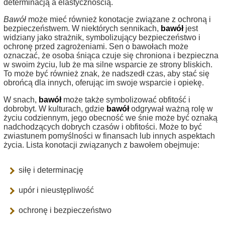
determinacją a elastycznością.
Bawół
może mieć również konotacje związane z ochroną i
bezpieczeństwem. W niektórych sennikach,
bawół
jest
widziany jako strażnik, symbolizujący bezpieczeństwo i
ochronę przed zagrożeniami. Sen o bawołach może
oznaczać, że osoba śniąca czuje się chroniona i bezpieczna
w swoim życiu, lub że ma silne wsparcie ze strony bliskich.
To może być również znak, że nadszedł czas, aby stać się
obrońcą dla innych, oferując im swoje wsparcie i opiekę.
W snach,
bawół
może także symbolizować obfitość i
dobrobyt. W kulturach, gdzie
bawół
odgrywał ważną rolę w
życiu codziennym, jego obecność we śnie może być oznaką
nadchodzących dobrych czasów i obfitości. Może to być
zwiastunem pomyślności w finansach lub innych aspektach
życia. Lista konotacji związanych z bawołem obejmuje:
siłę i determinację
upór i nieustępliwość
ochronę i bezpieczeństwo