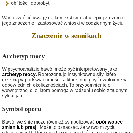
obfitość i dobrobyt
Warto zwrócić uwagę na kontekst snu, aby lepiej zrozumieć
jego znaczenie i zastosować wnioski w codziennym życiu.
Znaczenie w sennikach
Archetyp mocy
W psychoanalizie bawół może być interpretowany jako
archetyp mocy
. Reprezentuje instynktowne siły, które
drzemią w podświadomości, a które mogą być uwolnione w
odpowiednich okolicznościach. To przypomnienie o
wewnętrznej sile, która pomaga w radzeniu sobie z trudnymi
sytuacjami.
Symbol oporu
Bawół we śnie może również symbolizować
opór wobec
zmian lub presji
. Może to oznaczać, że w twoim życiu
istnieje aspekt, który nie chce się poddać, mimo że otoczenie