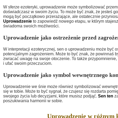
W sferze ezoteryki, uprowadzenie może symbolizować przemi
doświadczasz w swoim życiu. To może być znak, że jesteś go
mogą być początkowo przerażające, ale ostatecznie przyniosą
Uprowadzenie
to zapowiedź nowego etapu, w którym stajesz s
świadoma swoich możliwości.
Uprowadzenie jako ostrzeżenie przed zagroż
W interpretacji ezoterycznej, sen o uprowadzeniu może być 
potencjalnym zagrożeniem. Może to być znak, że powinnaś być
zwracać uwagę na swoje otoczenie. To także przypomnienie, b
i ufać swoim przeczuciom.
Uprowadzenie jako symbol wewnętrznego kon
Uprowadzenie we śnie może również symbolizować wewnętrzny
się w tobie. Może to być sygnał, że czujesz się rozdarta pom
swojego życia lub decyzjami, które musisz podjąć.
Sen ten
za
poszukiwania harmonii w sobie.
Uprowadzenie w różnym k