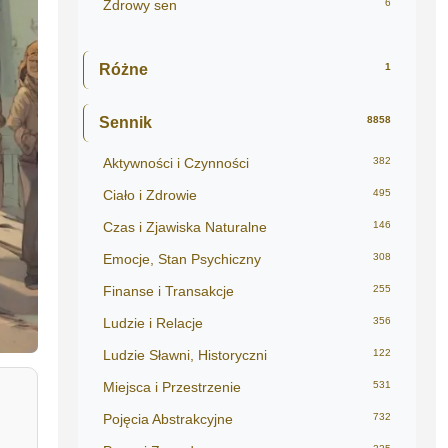
Zdrowy sen
6
Różne
1
Sennik
8858
Aktywności i Czynności
382
Ciało i Zdrowie
495
Czas i Zjawiska Naturalne
146
Emocje, Stan Psychiczny
308
Finanse i Transakcje
255
Ludzie i Relacje
356
Ludzie Sławni, Historyczni
122
Miejsca i Przestrzenie
531
Pojęcia Abstrakcyjne
732