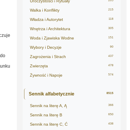
Uroczystości i Rytuały
205
Walka i Konflikty
215
Władza i Autorytet
118
Wnętrza i Architektura
305
czuje
Woda i Zjawiska Wodne
151
Wybory i Decyzje
90
 do
Zagrożenia i Strach
437
runku
Zwierzęta
478
Żywność i Napoje
574
Sennik alfabetycznie
8515
Sennik na literę A, Ą
366
Sennik na literę B
650
Sennik na literę C, Ć
438