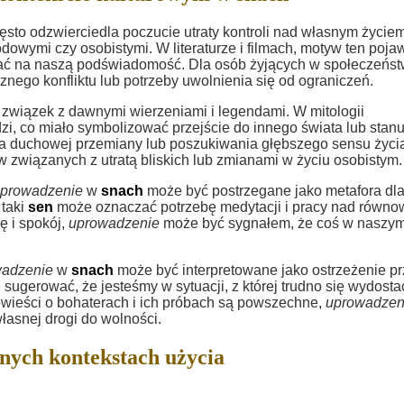
ęsto odzwierciedla poczucie utraty kontroli nad własnym życiem
wymi czy osobistymi. W literaturze i filmach, motyw ten poja
wać na naszą podświadomość. Dla osób żyjących w społeczeńst
go konfliktu lub potrzeby uwolnienia się od ograniczeń.
związek z dawnymi wierzeniami i legendami. W mitologii
dzi, co miało symbolizować przejście do innego świata lub stan
a duchowej przemiany lub poszukiwania głębszego sensu życi
 związanych z utratą bliskich lub zmianami w życiu osobistym.
prowadzenie
w
snach
może być postrzegane jako metafora dl
 taki
sen
może oznaczać potrzebę medytacji i pracy nad równ
ę i spokój,
uprowadzenie
może być sygnałem, że coś w naszy
wadzenie
w
snach
może być interpretowane jako ostrzeżenie p
sugerować, że jesteśmy w sytuacji, z której trudno się wydosta
owieści o bohaterach i ich próbach są powszechne,
uprowadzen
łasnej drogi do wolności.
nych kontekstach użycia