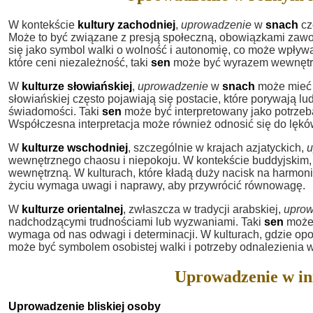
W kontekście
kultury zachodniej
,
uprowadzenie
w
snach
cz
Może to być związane z presją społeczną, obowiązkami zawodo
się jako symbol walki o wolność i autonomię, co może wpły
które ceni niezależność, taki
sen
może być wyrazem wewnętrzne
W
kulturze słowiańskiej
,
uprowadzenie
w
snach
może mieć 
słowiańskiej często pojawiają się postacie, które porywają lu
świadomości. Taki
sen
może być interpretowany jako potrzeb
Współczesna interpretacja może również odnosić się do lęków
W
kulturze wschodniej
, szczególnie w krajach azjatyckich,
u
wewnętrznego chaosu i niepokoju. W kontekście buddyjskim,
wewnętrzną. W kulturach, które kładą duży nacisk na harmoni
życiu wymaga uwagi i naprawy, aby przywrócić równowagę.
W
kulturze orientalnej
, zwłaszcza w tradycji arabskiej,
upro
nadchodzącymi trudnościami lub wyzwaniami. Taki
sen
może 
wymaga od nas odwagi i determinacji. W kulturach, gdzie op
może być symbolem osobistej walki i potrzeby odnalezienia w
Uprowadzenie w in
Uprowadzenie bliskiej osoby