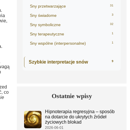
Sny przetwarzające
31
.
wia
Sny świadome
3
wie,
Sny symboliczne
32
Sny terapeutyczne
1
u
Sny wspólne (interpersonalne)
1
a.
a
Szybkie interpretacje snów
9
owagą
m
rzed
ć, co
Ostatnie wpisy
ie
Hipnoterapia regresyjna – sposób
na dotarcie do ukrytych źródeł
życiowych blokad
2026-06-01