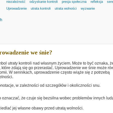
niezależność
odzyskanie kontroli
presja społeczna
refleksja
sen
Uprowadzenie
utrata kontroli
utrata wolności
wyzwanie
ch
rowadzenie we śnie?
bol utraty kontroli nad własnym życiem. Może to być oznaka, ż
i, które zdają się go przerastać. Uprowadzenie we śnie może ró
omii. W sennikach, uprowadzenie często wiąże się z potrzebą
lności.
otacje, w zależności od szczegółów i okoliczności snu.
o oznaczać, że czuje się bezsilna wobec problemów innych ludz
edlać jej własne obawy przed utratą wolności.