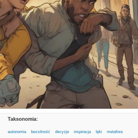
Taksonomia:
autonomia
bezsilność
decyzje
inspiracja
lęki
metafora