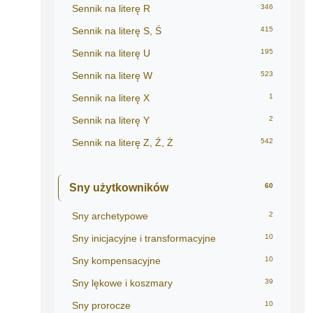
Sennik na literę R
346
Sennik na literę S, Ś
415
Sennik na literę U
195
Sennik na literę W
523
Sennik na literę X
1
Sennik na literę Y
2
Sennik na literę Z, Ź, Ż
542
Sny użytkowników
60
Sny archetypowe
2
Sny inicjacyjne i transformacyjne
10
Sny kompensacyjne
10
Sny lękowe i koszmary
39
Sny prorocze
10