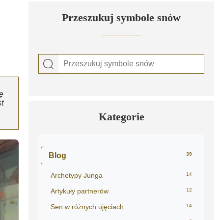
Przeszukuj symbole snów
ę
t
Kategorie
Blog
39
Archetypy Junga
14
Artykuły partnerów
12
Sen w różnych ujęciach
14