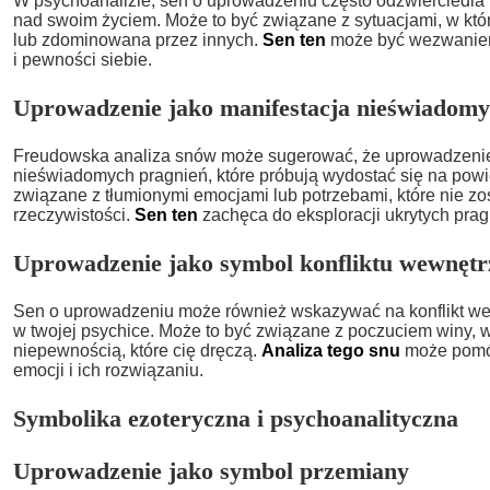
W psychoanalizie, sen o uprowadzeniu często odzwierciedla lę
nad swoim życiem. Może to być związane z sytuacjami, w któr
lub zdominowana przez innych.
Sen ten
może być wezwaniem
i pewności siebie.
Uprowadzenie jako manifestacja nieświadomy
Freudowska analiza snów może sugerować, że uprowadzenie 
nieświadomych pragnień, które próbują wydostać się na powi
związane z tłumionymi emocjami lub potrzebami, które nie z
rzeczywistości.
Sen ten
zachęca do eksploracji ukrytych pragn
Uprowadzenie jako symbol konfliktu wewnęt
Sen o uprowadzeniu może również wskazywać na konflikt wewn
w twojej psychice. Może to być związane z poczuciem winy, 
niepewnością, które cię dręczą.
Analiza tego snu
może pomóc
emocji i ich rozwiązaniu.
Symbolika ezoteryczna i psychoanalityczna
Uprowadzenie jako symbol przemiany