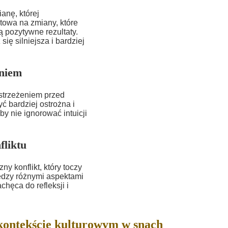
anę, której
towa na zmiany, które
 pozytywne rezultaty.
ię silniejsza i bardziej
eniem
ostrzeżeniem przed
 bardziej ostrożna i
y nie ignorować intuicji
fliktu
 konflikt, który toczy
iędzy różnymi aspektami
chęca do refleksji i
ontekście kulturowym w snach