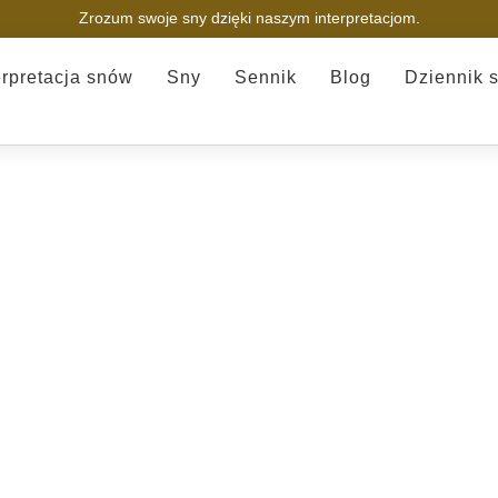
Zrozum swoje sny dzięki naszym interpretacjom.
erpretacja snów
Sny
Sennik
Blog
Dziennik 