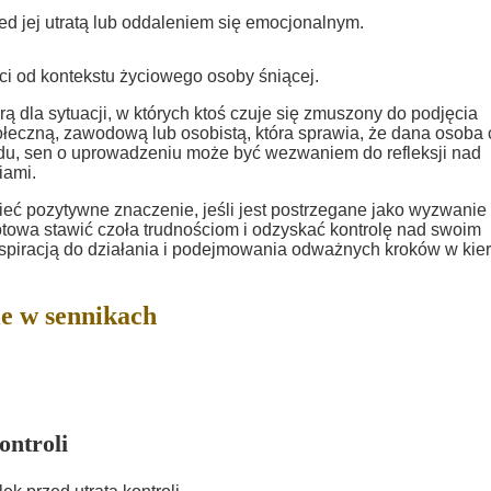
d jej utratą lub oddaleniem się emocjonalnym.
ci od kontekstu życiowego osoby śniącej.
 dla sytuacji, w których ktoś czuje się zmuszony do podjęcia
ołeczną, zawodową lub osobistą, która sprawia, że dana osoba 
wodu, sen o uprowadzeniu może być wezwaniem do refleksji nad
iami.
ć pozytywne znaczenie, jeśli jest postrzegane jako wyzwanie
otowa stawić czoła trudnościom i odzyskać kontrolę nad swoim
spiracją do działania i podejmowania odważnych kroków w kie
e w sennikach
ontroli