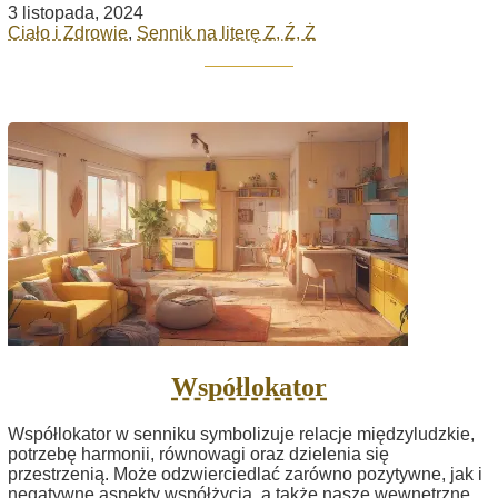
3 listopada, 2024
Ciało i Zdrowie
,
Sennik na literę Z, Ź, Ż
Współlokator
Współlokator w senniku symbolizuje relacje międzyludzkie,
potrzebę harmonii, równowagi oraz dzielenia się
przestrzenią. Może odzwierciedlać zarówno pozytywne, jak i
negatywne aspekty współżycia, a także nasze wewnętrzne