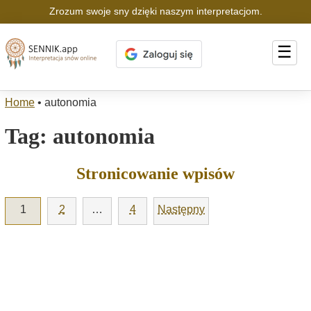
Zrozum swoje sny dzięki naszym interpretacjom.
☰
Home
•
autonomia
Tag:
autonomia
Stronicowanie wpisów
1
2
…
4
Następny