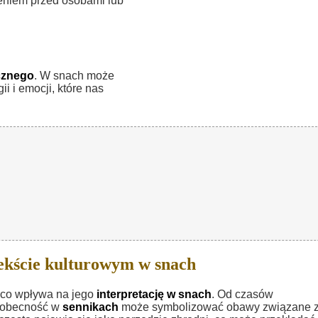
żeniem przed osobami lub
cznego
. W snach może
 i emocji, które nas
ekście kulturowym w snach
, co wpływa na jego
interpretację w snach
. Od czasów
o obecność w
sennikach
może symbolizować obawy związane 