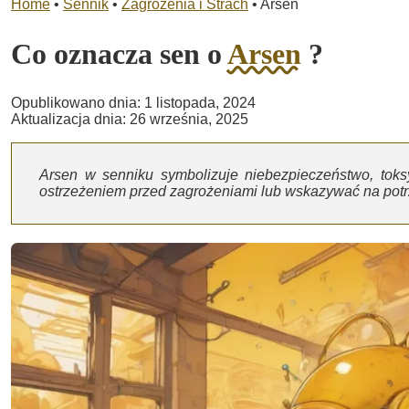
Home
•
Sennik
•
Zagrożenia i Strach
•
Arsen
Co oznacza sen o
Arsen
?
Opublikowano dnia: 1 listopada, 2024
Aktualizacja dnia: 26 września, 2025
Arsen w senniku symbolizuje niebezpieczeństwo, toks
ostrzeżeniem przed zagrożeniami lub wskazywać na potrz