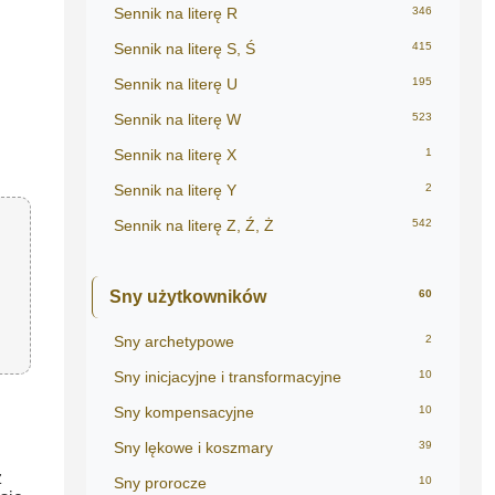
Sennik na literę R
346
Sennik na literę S, Ś
415
Sennik na literę U
195
Sennik na literę W
523
Sennik na literę X
1
Sennik na literę Y
2
Sennik na literę Z, Ź, Ż
542
Sny użytkowników
60
Sny archetypowe
2
Sny inicjacyjne i transformacyjne
10
Sny kompensacyjne
10
Sny lękowe i koszmary
39
z
Sny prorocze
10