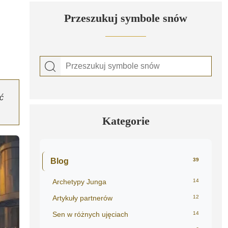
Przeszukuj symbole snów
ć
Kategorie
Blog
39
Archetypy Junga
14
Artykuły partnerów
12
Sen w różnych ujęciach
14