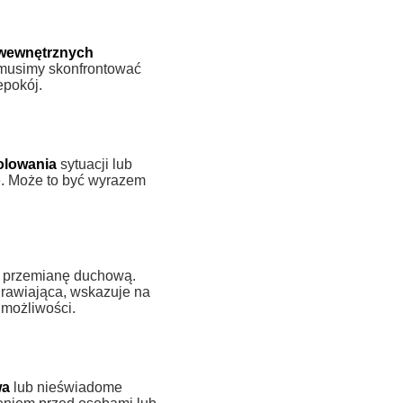
wewnętrznych
e musimy skonfrontować
epokój.
olowania
sytuacji lub
e. Może to być wyrazem
 przemianę duchową.
drawiająca, wskazuje na
 możliwości.
wa
lub nieświadome