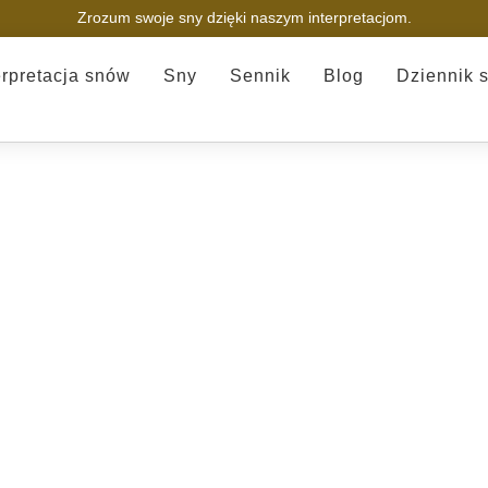
Zrozum swoje sny dzięki naszym interpretacjom.
erpretacja snów
Sny
Sennik
Blog
Dziennik 