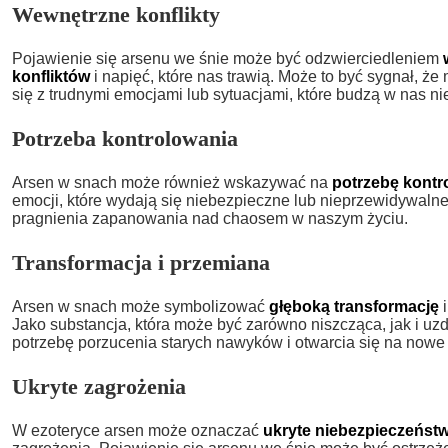
Wewnętrzne konflikty
Pojawienie się arsenu we śnie może być odzwierciedleniem
konfliktów
i napięć, które nas trawią. Może to być sygnał, ż
się z trudnymi emocjami lub sytuacjami, które budzą w nas ni
Potrzeba kontrolowania
Arsen w snach może również wskazywać na
potrzebę kontr
emocji, które wydają się niebezpieczne lub nieprzewidywaln
pragnienia zapanowania nad chaosem w naszym życiu.
Transformacja i przemiana
Arsen w snach może symbolizować
głęboką transformację
i
Jako substancja, która może być zarówno niszcząca, jak i uz
potrzebę porzucenia starych nawyków i otwarcia się na nowe
Ukryte zagrożenia
W ezoteryce arsen może oznaczać
ukryte niebezpieczeńst