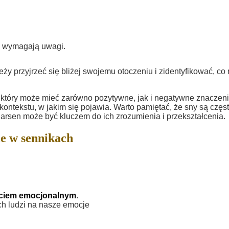
re wymagają uwagi.
eży przyjrzeć się bliżej swojemu otoczeniu i zidentyfikować, c
który może mieć zarówno pozytywne, jak i negatywne znaczeni
kontekstu, w jakim się pojawia. Warto pamiętać, że sny są częs
arsen może być kluczem do ich zrozumienia i przekształcenia.
e w sennikach
ruciem emocjonalnym
.
h ludzi na nasze emocje