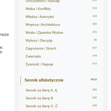
Uroczystości i Rytuały
205
Walka i Konflikty
215
Władza i Autorytet
118
Wnętrza i Architektura
305
Woda i Zjawiska Wodne
151
o może
Wybory i Decyzje
90
e.
Zagrożenia i Strach
437
to
Zwierzęta
478
Żywność i Napoje
574
Sennik alfabetycznie
8515
Sennik na literę A, Ą
366
Sennik na literę B
650
Sennik na literę C, Ć
438