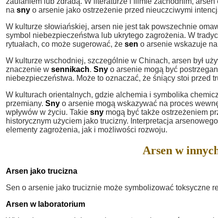
zaufaniem lub zdradą. W literaturze i filmie zachodnim, arsen
na
sny
o arsenie jako ostrzeżenie przed nieuczciwymi intenc
W kulturze słowiańskiej, arsen nie jest tak powszechnie oma
symbol niebezpieczeństwa lub ukrytego zagrożenia. W tradycy
rytuałach, co może sugerować, że
sen
o arsenie wskazuje na
W kulturze wschodniej, szczególnie w Chinach, arsen był u
znaczenie w
sennikach
.
Sny
o arsenie mogą być postrzegane
niebezpieczeństwa. Może to oznaczać, że śniący stoi przed 
W kulturach orientalnych, gdzie alchemia i symbolika chemic
przemiany.
Sny
o arsenie mogą wskazywać na proces wewnętr
wpływów w życiu. Takie
sny
mogą być także ostrzeżeniem prze
historycznym użyciem jako trucizny. Interpretacja arsenoweg
elementy zagrożenia, jak i możliwości rozwoju.
Arsen w innych
Arsen jako trucizna
Sen o arsenie jako truciznie może symbolizować toksyczne rel
Arsen w laboratorium