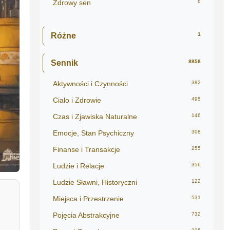
Zdrowy sen
6
Różne
1
Sennik
8858
Aktywności i Czynności
382
Ciało i Zdrowie
495
Czas i Zjawiska Naturalne
146
Emocje, Stan Psychiczny
308
Finanse i Transakcje
255
Ludzie i Relacje
356
Ludzie Sławni, Historyczni
122
Miejsca i Przestrzenie
531
Pojęcia Abstrakcyjne
732