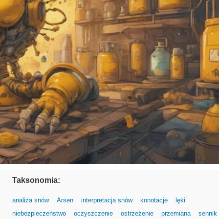
Taksonomia:
analiza snów
Arsen
interpretacja snów
konotacje
lęki
niebezpieczeństwo
oczyszczenie
ostrzeżenie
przemiana
sennik