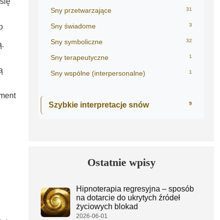
się
Sny przetwarzające
31
Sny świadome
3
o
Sny symboliczne
32
ą.
Sny terapeutyczne
1
ą
Sny wspólne (interpersonalne)
1
ement
Szybkie interpretacje snów
9
Ostatnie wpisy
Hipnoterapia regresyjna – sposób
na dotarcie do ukrytych źródeł
życiowych blokad
2026-06-01