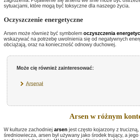
zagrożenia. Pojawienie się arsenu we śnie może być ostrze
sytuacjami, które mogą być toksyczne dla naszego życia.
Oczyszczenie energetyczne
Arsen może również być symbolem
oczyszczenia energety
wskazywać na potrzebę uwolnienia się od negatywnych energii
obciążają, oraz na konieczność odnowy duchowej.
Może cię również zainteresować:
Arsenał
Arsen w różnym kont
W kulturze zachodniej
arsen
jest często kojarzony z trucizną
średniowiecza, arsen był używany jako środek trujący, a jeg